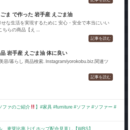
えごま で作った 岩手産 えごま油
幸せな生活を実現するために 安心・安全で本当にいい
ちらの商品【え ...
記事を読む
品 岩手産 えごま油 体に良い
らし 商品検索. Instagram/yorokobu.biz.関連ツ
記事を読む
ソファのご紹介
】#家具 #furniture #ソファ #ソファー #
 麦芽比率上げ ホップ配合見直し【WBS】