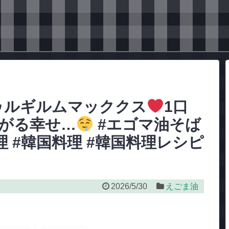
ゥルギルムマッククス
1口
がる幸せ…
#エゴマ油そば
理 #韓国料理 #韓国料理レシピ
2026/5/30
えごま油