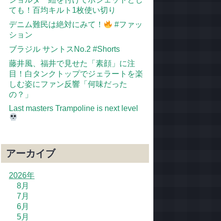
ても！百均キルト1枚使い切り
デニム難民は絶対にみて！
#ファッ
ション
ブラジル サントスNo.2 #Shorts
藤井風、福井で見せた「素顔」に注
目！白タンクトップでジェラートを楽
しむ姿にファン反響「何味だった
の？」
Last masters Trampoline is next level
アーカイブ
2026年
8月
7月
6月
5月