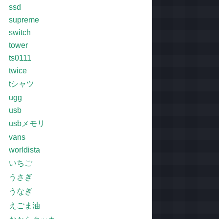
ssd
supreme
switch
tower
ts0111
twice
tシャツ
ugg
usb
usbメモリ
vans
worldista
いちご
うさぎ
うなぎ
えごま油