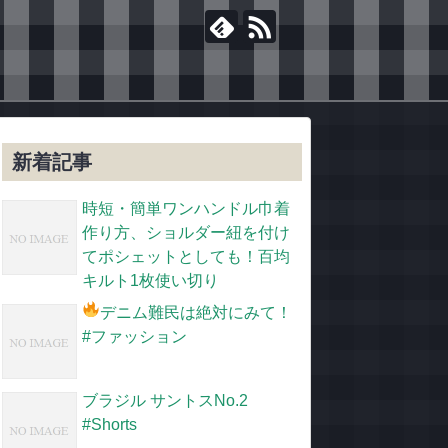
新着記事
時短・簡単ワンハンドル巾着
作り方、ショルダー紐を付け
てポシェットとしても！百均
キルト1枚使い切り
デニム難民は絶対にみて！
#ファッション
ブラジル サントスNo.2
#Shorts