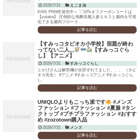
2026/7/31
えごま油
KINS PRIME発売中＞ ▽10%オフクーポンコードは
【yutaka】 圧倒的な発酵高麗人参エキスと腸内を可視
化できる腸内フローラ...
記事を読む
【すみっコタピオカ小学校】宿題が終わ
ってない二人,,,
【すみっコぐら
し】【アニメ】
2026/7/31
すみっコぐらし
とかげさんは解答欄が全部ずれてました、、、 （タピ
オカ先生） #アニメ #すみっコアニメ #すみっコぐら
し.
記事を読む
UNIQLOよりもこっち派です
#メンズ
ファッション #ファッション #夏服 #タン
クトップ #プチプラファッション #おすす
め #zozotown購入品
2026/7/31
メンズ
記事を読む