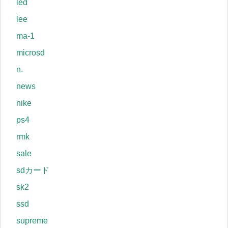
led
lee
ma-1
microsd
n.
news
nike
ps4
rmk
sale
sdカード
sk2
ssd
supreme