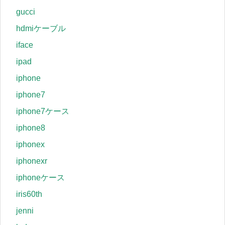
gucci
hdmiケーブル
iface
ipad
iphone
iphone7
iphone7ケース
iphone8
iphonex
iphonexr
iphoneケース
iris60th
jenni