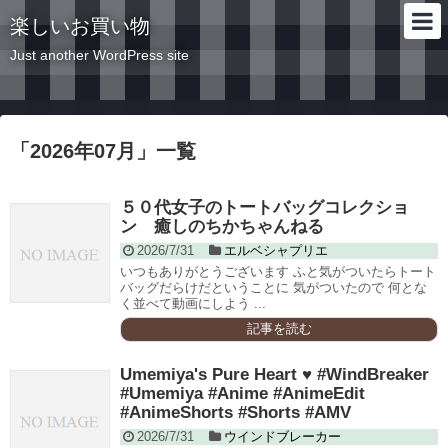
楽しいお買い物
Just another WordPress site
「
2026年07月
」
一覧
５０代女子のトートバッグコレクショ
ン 癒しのちかちゃんねる
2026/7/31
エルベシャプリエ
いつもありがとうございます ふと気がついたらトート
バッグだらけだということに 気がついたので 何とな
く並べて動画にしよう ...
記事を読む
Umemiya's Pure Heart ♥️ #WindBreaker
#Umemiya #Anime #AnimeEdit
#AnimeShorts #Shorts #AMV
2026/7/31
ウインドブレーカー