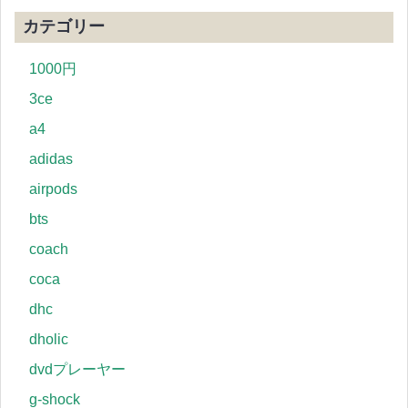
カテゴリー
1000円
3ce
a4
adidas
airpods
bts
coach
coca
dhc
dholic
dvdプレーヤー
g-shock