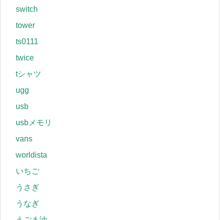
switch
tower
ts0111
twice
tシャツ
ugg
usb
usbメモリ
vans
worldista
いちご
うさぎ
うなぎ
えごま油