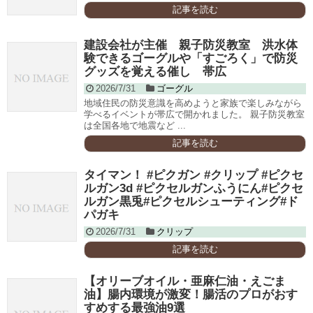
記事を読む
建設会社が主催 親子防災教室 洪水体
験できるゴーグルや「すごろく」で防災
グッズを覚える催し 帯広
2026/7/31
ゴーグル
地域住民の防災意識を高めようと家族で楽しみながら
学べるイベントが帯広で開かれました。 親子防災教室
は全国各地で地震など ...
記事を読む
タイマン！ #ピクガン #クリップ #ピクセ
ルガン3d #ピクセルガンふうにん#ピクセ
ルガン黒兎#ピクセルシューティング#ド
パガキ
2026/7/31
クリップ
記事を読む
【オリーブオイル・亜麻仁油・えごま
油】腸内環境が激変！腸活のプロがおす
すめする最強油9選