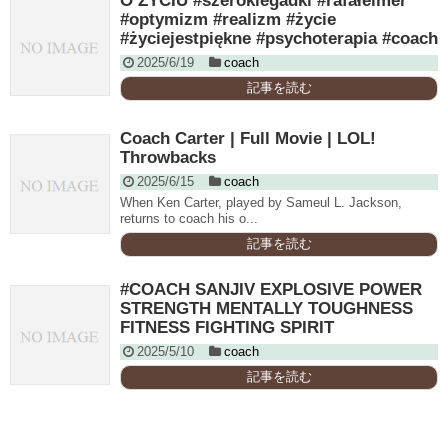
O ŻYCIU #szerokiegadki #rafałelmer
#optymizm #realizm #życie
#życiejestpiękne #psychoterapia #coach
2025/6/19
coach
記事を読む
Coach Carter | Full Movie | LOL!
Throwbacks
2025/6/15
coach
When Ken Carter, played by Sameul L. Jackson,
returns to coach his o...
記事を読む
#COACH SANJIV EXPLOSIVE POWER
STRENGTH MENTALLY TOUGHNESS
FITNESS FIGHTING SPIRIT
2025/5/10
coach
記事を読む