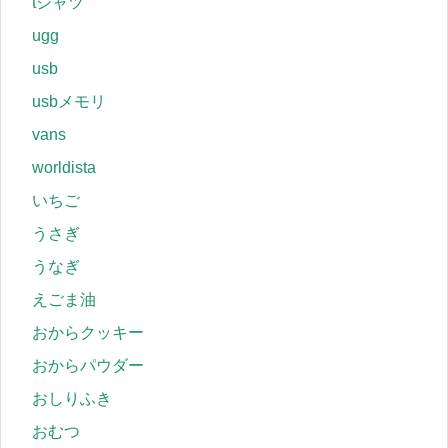
tシャツ
ugg
usb
usbメモリ
vans
worldista
いちご
うさぎ
うなぎ
えごま油
おからクッキー
おからパウダー
おしりふき
おむつ