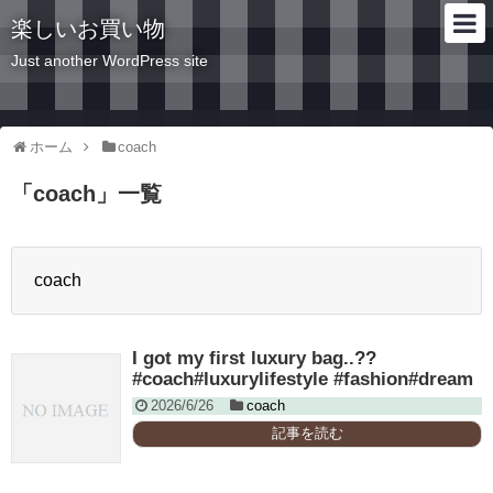
楽しいお買い物
Just another WordPress site
ホーム
coach
「
coach
」
一覧
coach
I got my first luxury bag..??
#coach#luxurylifestyle #fashion#dream
2026/6/26
coach
記事を読む