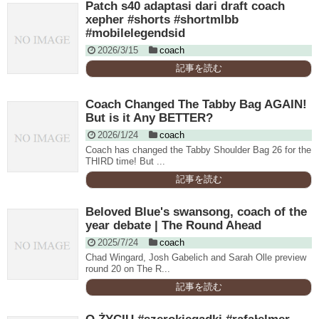
Patch s40 adaptasi dari draft coach
xepher #shorts #shortmlbb
#mobilelegendsid
2026/3/15
coach
記事を読む
Coach Changed The Tabby Bag AGAIN!
But is it Any BETTER?
2026/1/24
coach
Coach has changed the Tabby Shoulder Bag 26 for the
THIRD time! But ...
記事を読む
Beloved Blue's swansong, coach of the
year debate | The Round Ahead
2025/7/24
coach
Chad Wingard, Josh Gabelich and Sarah Olle preview
round 20 on The R...
記事を読む