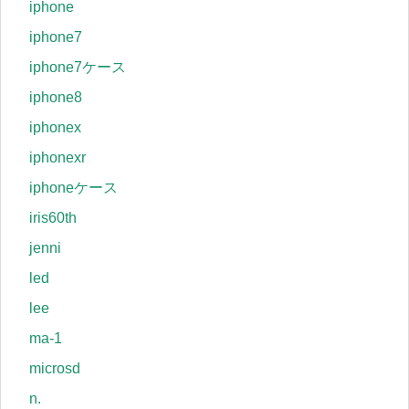
iphone
iphone7
iphone7ケース
iphone8
iphonex
iphonexr
iphoneケース
iris60th
jenni
led
lee
ma-1
microsd
n.