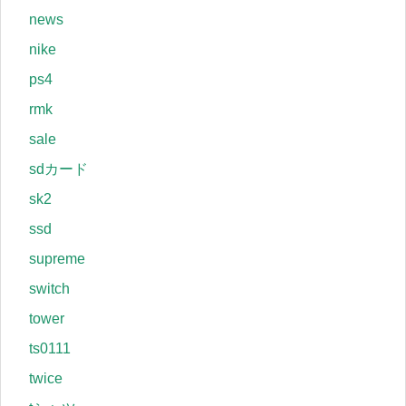
news
nike
ps4
rmk
sale
sdカード
sk2
ssd
supreme
switch
tower
ts0111
twice