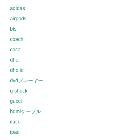
adidas
airpods
bts
coach
coca
dhc
dholic
dvdプレーヤー
g-shock
gucci
hdmiケーブル
iface
ipad