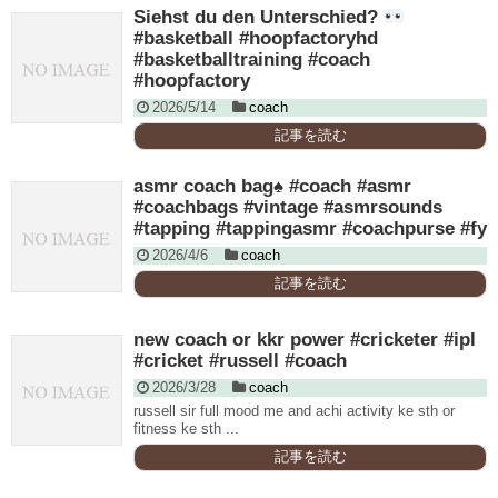
Siehst du den Unterschied?
#basketball #hoopfactoryhd
#basketballtraining #coach
#hoopfactory
2026/5/14
coach
記事を読む
asmr coach bag♠️ #coach #asmr
#coachbags #vintage #asmrsounds
#tapping #tappingasmr #coachpurse #fy
2026/4/6
coach
記事を読む
new coach or kkr power #cricketer #ipl
#cricket #russell #coach
2026/3/28
coach
russell sir full mood me and achi activity ke sth or
fitness ke sth ...
記事を読む