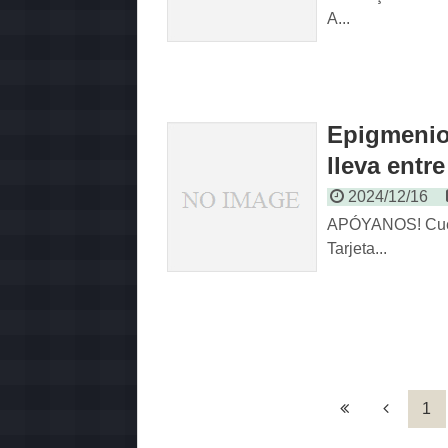
A...
Epigmenio 
lleva entr
2024/12/16
APÓYANOS! Cuen
Tarjeta...
1