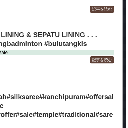
記事を読む
LINING & SEPATU LINING . . .
ningbadminton #bulutangkis
sale
記事を読む
ah#silksaree#kanchipuram#offersal
e
offer#sale#temple#traditional#sare