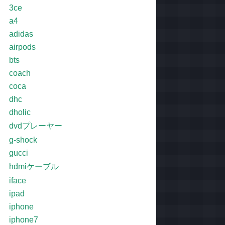
3ce
a4
adidas
airpods
bts
coach
coca
dhc
dholic
dvdプレーヤー
g-shock
gucci
hdmiケーブル
iface
ipad
iphone
iphone7