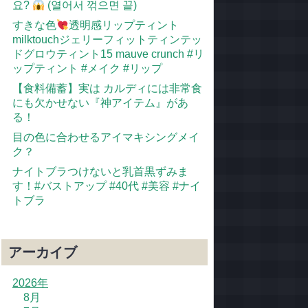
요?
(열어서 꺾으면 끝)
すきな色
透明感リップティント
milktouchジェリーフィットティンテッ
ドグロウティント15 mauve crunch #リ
ップティント #メイク #リップ
【食料備蓄】実は カルディには非常食
にも欠かせない『神アイテム』があ
る！
目の色に合わせるアイマキシングメイ
ク？
ナイトブラつけないと乳首黒ずみま
す！#バストアップ #40代 #美容 #ナイ
トブラ
アーカイブ
2026年
8月