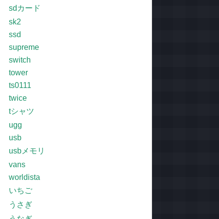
sdカード
sk2
ssd
supreme
switch
tower
ts0111
twice
tシャツ
ugg
usb
usbメモリ
vans
worldista
いちご
うさぎ
うなぎ