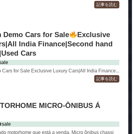
記事を読む
Demo Cars for Sale
Exclusive
rs|All India Finance|Second hand
|Used Cars
sale
rs for Sale Exclusive Luxury Cars|All India Finance...
記事を読む
OTORHOME MICRO-ÔNIBUS Á
sale
ndo motorhome que está a venda. Micro ônibus chassi