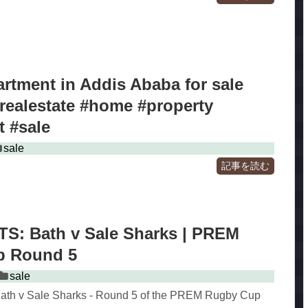
rtment in Addis Ababa for sale
ealestate #home #property
t #sale
sale
記事を読む
S: Bath v Sale Sharks | PREM
p Round 5
sale
 Bath v Sale Sharks - Round 5 of the PREM Rugby Cup