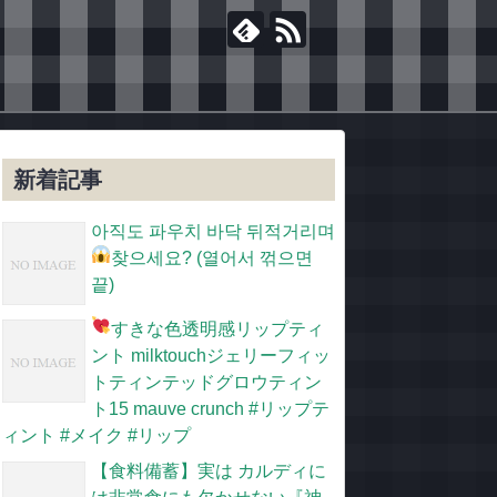
新着記事
아직도 파우치 바닥 뒤적거리며
찾으세요?
(열어서 꺾으면
끝)
すきな色
透明感リップティ
ント milktouchジェリーフィッ
トティンテッドグロウティン
ト15 mauve crunch #リップテ
ィント #メイク #リップ
【食料備蓄】実は カルディに