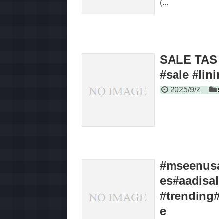
(...
SALE TAS 
#sale #li
2025/9/2
‪#mseenus
es#aadisal
#trending#
e