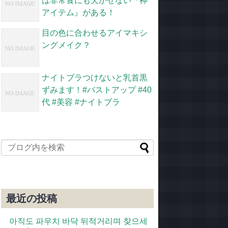
は非常食にも欠かせない『神
アイテム』がある！
目の色に合わせるアイマキシ
ングメイク？
ナイトブラつけないと乳首黒
ずみます！#バストアップ #40
代 #美容 #ナイトブラ
最近の投稿
아직도 파우치 바닥 뒤적거리며 찾으세