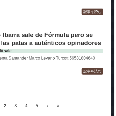
記事を読む
Ibarra sale de Fórmula pero se
e las patas a auténticos opinadores
sale
ta Santander Marco Levario Turcott 56581804640
記事を読む
2
3
4
5