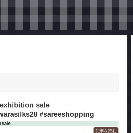
exhibition sale
arasilks28 #sareeshopping
sale
記事を読む