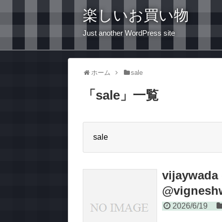
楽しいお買い物
Just another WordPress site
ホーム
sale
「
sale
」
一覧
sale
vijaywada 
@vigneshw
2026/6/19