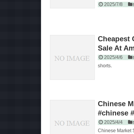
2025/7/8
Cheapest 
Sale At Am
2025/4/6
shorts.
Chinese M
#chinese 
2025/4/4
Chinese Market S