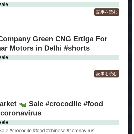
sale
記事を読む
Company Green CNG Ertiga For
ar Motors in Delhi #shorts
sale
記事を読む
arket
Sale #crocodile #food
#coronavirus
sale
ale #crocodile #food #chinese #coronavirus.