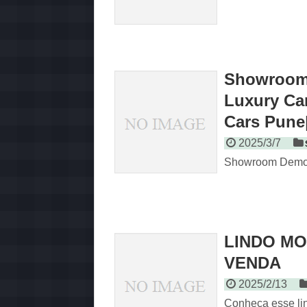
Showroom 
Luxury Ca
Cars Pune
2025/3/7
Showroom Demo Ca
LINDO M
VENDA
2025/2/13
Conheça esse li