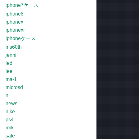
iphone7ケース
iphone8
iphonex
iphonexr
iphoneケース
iris60th
jenni
led
lee
ma-1
microsd
n.
news
nike
ps4
rmk
sale