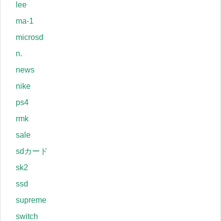
lee
ma-1
microsd
n.
news
nike
ps4
rmk
sale
sdカード
sk2
ssd
supreme
switch