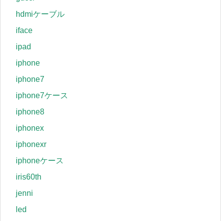
hdmiケーブル
iface
ipad
iphone
iphone7
iphone7ケース
iphone8
iphonex
iphonexr
iphoneケース
iris60th
jenni
led