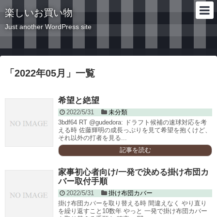
楽しいお買い物
Just another WordPress site
「
2022年05月
」
一覧
希望と絶望
2022/5/31
未分類
3bdf64 RT @gudedora: ドラフト候補の速球対応を考
える時 佐藤輝明の成長っぷりを見て希望を抱くけど、
それ以外の打者を見る...
記事を読む
家事初心者向け/一発で決める掛け布団カ
バー取付手順
2022/5/31
掛け布団カバー
掛け布団カバーを取り替える時 間違えなく やり直り
を繰り返すこと10数年 やっと 一発で掛け布団カバー