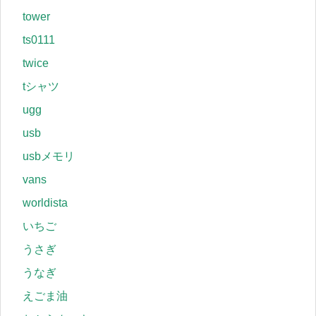
tower
ts0111
twice
tシャツ
ugg
usb
usbメモリ
vans
worldista
いちご
うさぎ
うなぎ
えごま油