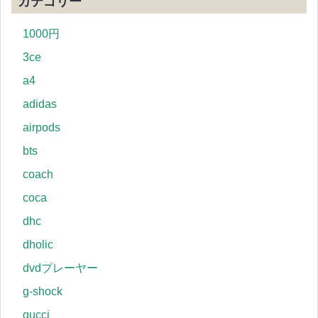
カテゴリー
1000円
3ce
a4
adidas
airpods
bts
coach
coca
dhc
dholic
dvdプレーヤー
g-shock
gucci