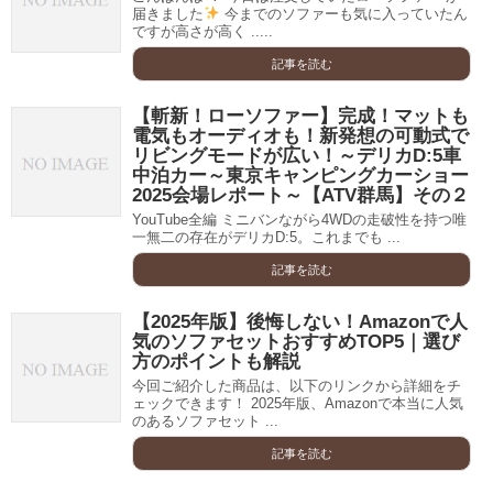
届きました
今までのソファーも気に入っていたん
ですが高さが高く .....
記事を読む
【斬新！ローソファー】完成！マットも
電気もオーディオも！新発想の可動式で
リビングモードが広い！～デリカD:5車
中泊カー～東京キャンピングカーショー
2025会場レポート～【ATV群馬】その２
YouTube全編 ミニバンながら4WDの走破性を持つ唯
一無二の存在がデリカD:5。これまでも ...
記事を読む
【2025年版】後悔しない！Amazonで人
気のソファセットおすすめTOP5｜選び
方のポイントも解説
今回ご紹介した商品は、以下のリンクから詳細をチ
ェックできます！ 2025年版、Amazonで本当に人気
のあるソファセット ...
記事を読む