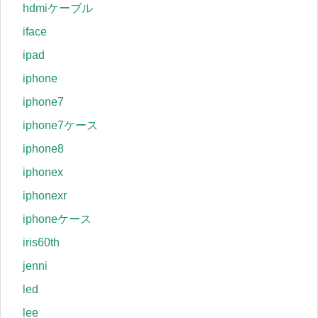
hdmiケーブル
iface
ipad
iphone
iphone7
iphone7ケース
iphone8
iphonex
iphonexr
iphoneケース
iris60th
jenni
led
lee