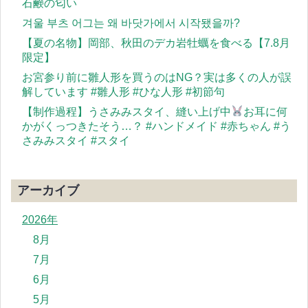
石鹸の匂い
겨울 부츠 어그는 왜 바닷가에서 시작됐을까?
【夏の名物】岡部、秋田のデカ岩牡蠣を食べる【7.8月
限定】
お宮参り前に雛人形を買うのはNG？実は多くの人が誤
解しています #雛人形 #ひな人形 #初節句
【制作過程】うさみみスタイ、縫い上げ中
お耳に何
かがくっつきたそう…？ #ハンドメイド #赤ちゃん #う
さみみスタイ #スタイ
アーカイブ
2026年
8月
7月
6月
5月