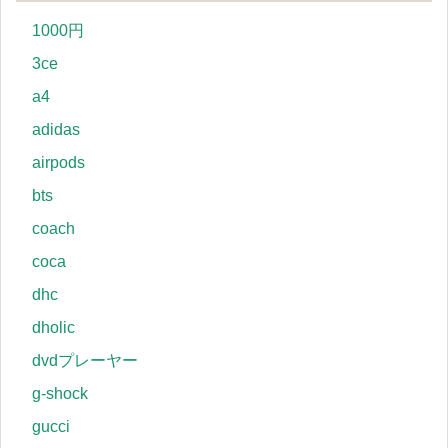
1000円
3ce
a4
adidas
airpods
bts
coach
coca
dhc
dholic
dvdプレーヤー
g-shock
gucci