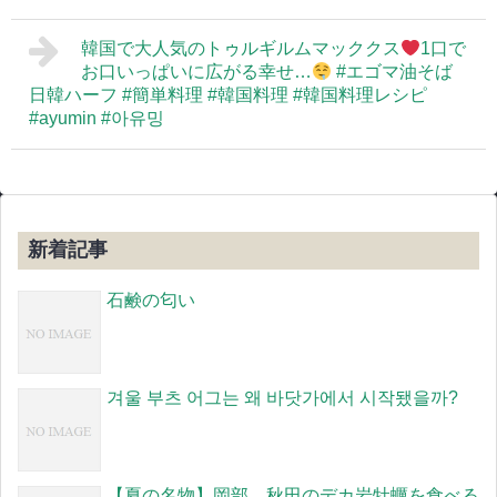
韓国で大人気のトゥルギルムマッククス
1口で
お口いっぱいに広がる幸せ…
#エゴマ油そば
日韓ハーフ #簡単料理 #韓国料理 #韓国料理レシピ
#ayumin #아유밍
新着記事
石鹸の匂い
겨울 부츠 어그는 왜 바닷가에서 시작됐을까?
【夏の名物】岡部、秋田のデカ岩牡蠣を食べる