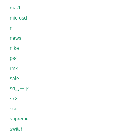
ma-1
microsd
n.
news
nike
ps4
rmk
sale
sdカード
sk2
ssd
supreme
switch