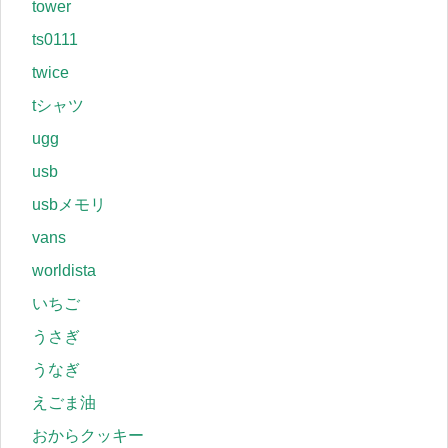
tower
ts0111
twice
tシャツ
ugg
usb
usbメモリ
vans
worldista
いちご
うさぎ
うなぎ
えごま油
おからクッキー