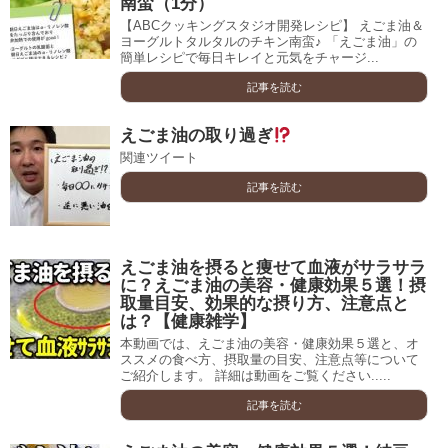
南蛮（1分）
【ABCクッキングスタジオ開発レシピ】 えごま油＆
ヨーグルトタルタルのチキン南蛮♪ 「えごま油」の
簡単レシピで毎日キレイと元気をチャージ...
記事を読む
えごま油の取り過ぎ
関連ツイート
記事を読む
えごま油を摂ると痩せて血液がサラサラ
に？えごま油の美容・健康効果５選！摂
取量目安、効果的な摂り方、注意点と
は？【健康雑学】
本動画では、えごま油の美容・健康効果５選と、オ
ススメの食べ方、摂取量の目安、注意点等について
ご紹介します。 詳細は動画をご覧ください.....
記事を読む