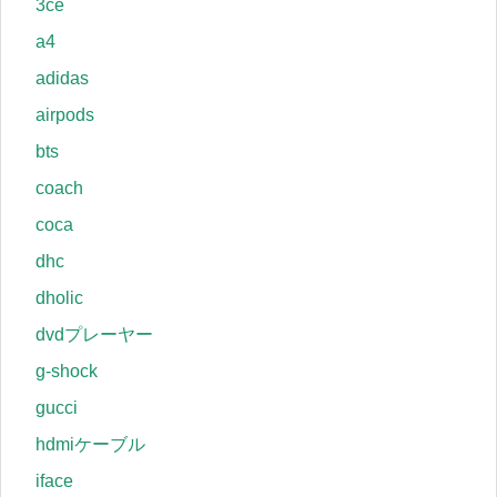
3ce
a4
adidas
airpods
bts
coach
coca
dhc
dholic
dvdプレーヤー
g-shock
gucci
hdmiケーブル
iface