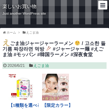
楽しいお買い物
Just another WordPress site
ホーム
えごま油
え
ごま油ジャージャーラーメン
/ 고소한 들
기름 짜장라면 먹방
#ジャージャー麺 #えご
ま油 #モッパン #韓国ラーメン #深夜食堂
2026/6/21
えごま油