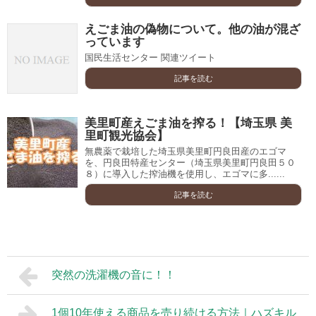
えごま油の偽物について。他の油が混ざ
っています
国民生活センター 関連ツイート
記事を読む
美里町産えごま油を搾る！【埼玉県 美
里町観光協会】
無農薬で栽培した埼玉県美里町円良田産のエゴマ
を、円良田特産センター（埼玉県美里町円良田５０
８）に導入した搾油機を使用し、エゴマに多......
記事を読む
突然の洗濯機の音に！！
1個10年使える商品を売り続ける方法｜ハズキル