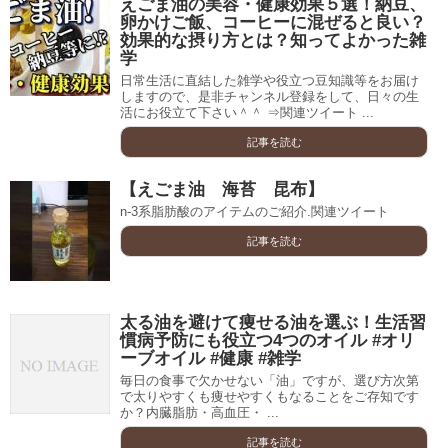
えごま油の美容・健康効果５選！納豆、
卵かけご飯、コーヒーに混ぜると良い？
効果的な摂り方とは？知ってよかった雑
学
日常生活に直結した雑学や役立つ豆知識等をお届け
しますので、是非チャンネル登録をして、日々の生
活にお役立て下さい＾＾ ⇒関連ツイート ...
記事を読む
【えごま油 海苔 昆布】
n-3系脂肪酸のアイテムのご紹介.関連ツイート
記事を読む
太る油を避けて痩せる油を選ぶ！生活習
慣病予防にも役立つ4つのオイル #オリ
ーブオイル #健康 #雑学
毎日の食事で欠かせない「油」ですが、選び方次第
で太りやすくも痩せやすくもなることをご存知です
か？内臓脂肪・高血圧・ ...
記事を読む