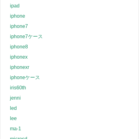
ipad
iphone
iphone7
iphone7ケース
iphone8
iphonex
iphonexr
iphoneケース
iris60th
jenni
led
lee
ma-1
microsd