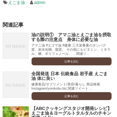
えごま油
admin
関連記事
油の説明① アマニ油とえごま油を摂取
する際の注意点 身体に必要な油
アマニ油 #エゴマ油 #健康 三大栄養素のタンパク
質、炭水化物、脂質。 その他にもビタミン、ミネラ
ル、糖、ポリフェノール、 ...関連ツ...
記事を読む
全国発送 日本 伝統食品 岩手産 えごま
油 体に良い
健康食品/サプリメント/美容/暮らし 商品検索.
Instagram/yorokobu.biz.関連ツイート ...
記事を読む
【ABCクッキングスタジオ開発レシピ】
えごま油＆ヨーグルトタルタルのチキン