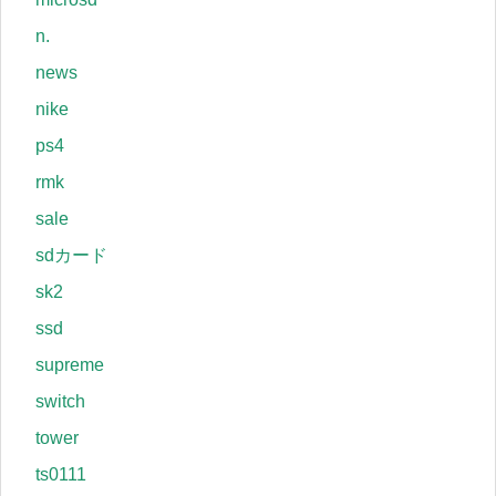
n.
news
nike
ps4
rmk
sale
sdカード
sk2
ssd
supreme
switch
tower
ts0111