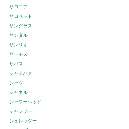
サロニア
サロペット
サングラス
サンダル
サンリオ
サーモス
ザバス
シャチハタ
シャツ
シャネル
シャワーヘッド
シャンプー
シュレッダー