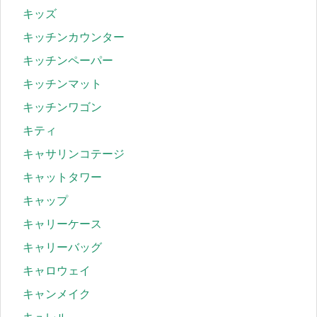
キッズ
キッチンカウンター
キッチンペーパー
キッチンマット
キッチンワゴン
キティ
キャサリンコテージ
キャットタワー
キャップ
キャリーケース
キャリーバッグ
キャロウェイ
キャンメイク