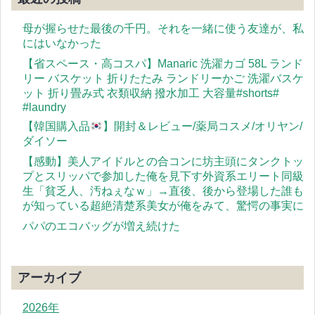
母が握らせた最後の千円。それを一緒に使う友達が、私
にはいなかった
【省スペース・高コスパ】Manaric 洗濯カゴ 58L ランド
リー バスケット 折りたたみ ランドリーかご 洗濯バスケ
ット 折り畳み式 衣類収納 撥水加工 大容量#shorts#
#laundry
【韓国購入品
】開封＆レビュー/薬局コスメ/オリヤン/
ダイソー
【感動】美人アイドルとの合コンに坊主頭にタンクトッ
プとスリッパで参加した俺を見下す外資系エリート同級
生「貧乏人、汚ねぇなｗ」→直後、後から登場した誰も
が知っている超絶清楚系美女が俺をみて、驚愕の事実に
パパのエコバッグが増え続けた
アーカイブ
2026年