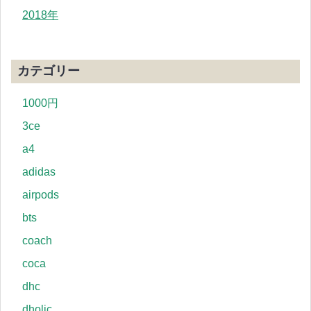
2018年
カテゴリー
1000円
3ce
a4
adidas
airpods
bts
coach
coca
dhc
dholic