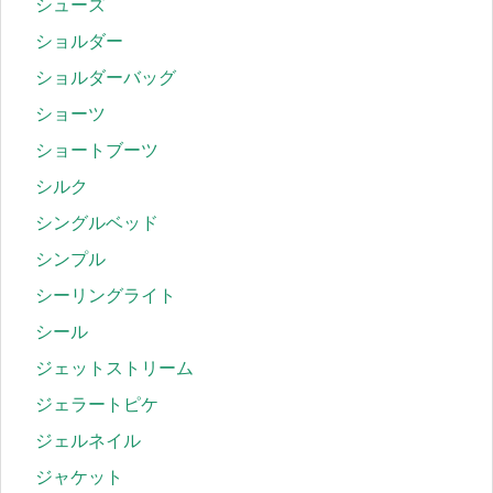
シューズ
ショルダー
ショルダーバッグ
ショーツ
ショートブーツ
シルク
シングルベッド
シンプル
シーリングライト
シール
ジェットストリーム
ジェラートピケ
ジェルネイル
ジャケット