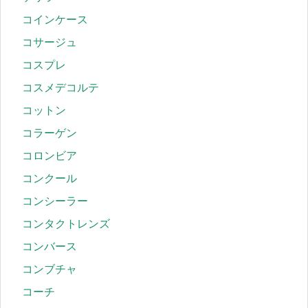
コインケース
コサージュ
コスプレ
コスメデコルテ
コットン
コラーゲン
コロンビア
コンクール
コンシーラー
コンタクトレンズ
コンバース
コンブチャ
コーチ