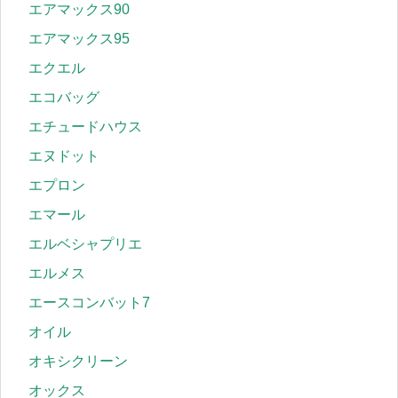
エアマックス90
エアマックス95
エクエル
エコバッグ
エチュードハウス
エヌドット
エプロン
エマール
エルベシャプリエ
エルメス
エースコンバット7
オイル
オキシクリーン
オックス