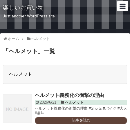
楽しいお買い物
Just another WordPress site
ホーム
ヘルメット
「
ヘルメット
」
一覧
ヘルメット
ヘルメット義務化の衝撃の理由
2026/6/21
ヘルメット
ヘルメット義務化の衝撃の理由 #Shorts #バイク #大人
#趣味.
記事を読む