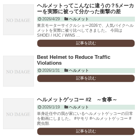
ヘルメットってこんなに違うの？5メーカ
ーを実際に被って分かった衝撃の差
2026/4/29
ヘルメット
東京モーターサイクルショー2026で、人気バイクヘル
メットを実際に被り比べしてきました。 今回は
SHOEI / HJC / WINS ...
記事を読む
Best Helmet to Reduce Traffic
Violations
2026/1/31
ヘルメット
記事を読む
ヘルメットゲッコー #2 ～食事～
2026/1/19
ヘルメット
単身赴任中の我が家にいるヘルメットゲッコーの日常
を動画にしました。 #ヤモリ #ヘルメットゲッコー #
爬虫類.
記事を読む