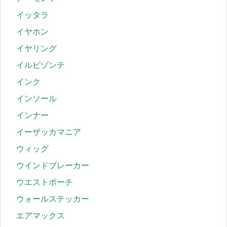
イッタラ
イヤホン
イヤリング
イルビゾンテ
インク
インソール
インナー
イーザッカマニア
ウィッグ
ウインドブレーカー
ウエストポーチ
ウォールステッカー
エアマックス