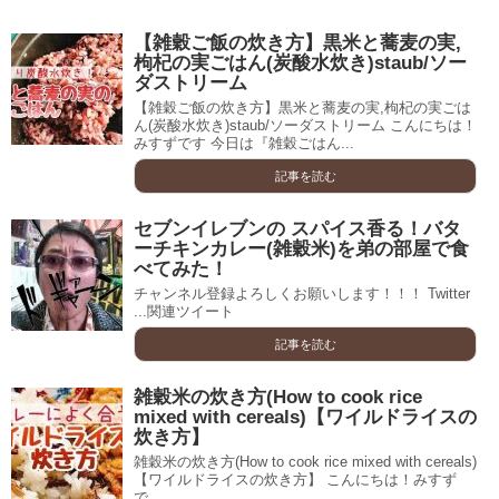
【雑穀ご飯の炊き方】黒米と蕎麦の実,
枸杞の実ごはん(炭酸水炊き)staub/ソー
ダストリーム
【雑穀ご飯の炊き方】黒米と蕎麦の実,枸杞の実ごは
ん(炭酸水炊き)staub/ソーダストリーム こんにちは！
みすずです 今日は『雑穀ごはん...
記事を読む
セブンイレブンの スパイス香る！バタ
ーチキンカレー(雑穀米)を弟の部屋で食
べてみた！
チャンネル登録よろしくお願いします！！！ Twitter
...関連ツイート
記事を読む
雑穀米の炊き方(How to cook rice
mixed with cereals)【ワイルドライスの
炊き方】
雑穀米の炊き方(How to cook rice mixed with cereals)
【ワイルドライスの炊き方】 こんにちは！みすず
で...