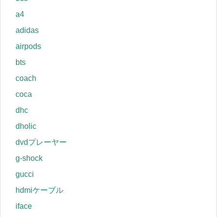
a4
adidas
airpods
bts
coach
coca
dhc
dholic
dvdプレーヤー
g-shock
gucci
hdmiケーブル
iface