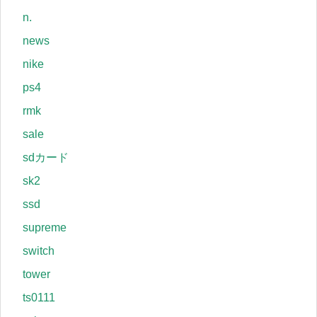
n.
news
nike
ps4
rmk
sale
sdカード
sk2
ssd
supreme
switch
tower
ts0111