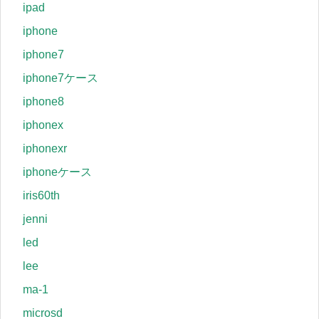
ipad
iphone
iphone7
iphone7ケース
iphone8
iphonex
iphonexr
iphoneケース
iris60th
jenni
led
lee
ma-1
microsd