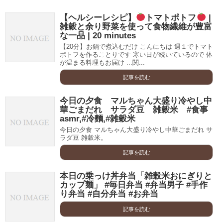
【ヘルシーレシピ】
トマトポトフ
|
雑穀と余り野菜を使って食物繊維が豊富
な一品 | 20 minutes
【20分】お鍋で煮込むだけ こんにちは 週１でトマト
ポトフを作ることりです 寒い日が続いているので 体
が温まる料理もお届け ...関...
記事を読む
今日の夕食 マルちゃん大盛り冷やし中
華ごまだれ サラダ豆 雑穀米 #食事
asmr,#冷麵,#雑穀米
今日の夕食 マルちゃん大盛り冷やし中華ごまだれ サ
ラダ豆 雑穀米。
記事を読む
本日の乗っけ丼弁当「雑穀米おにぎりと
カップ麺」 #毎日弁当 #弁当男子 #手作
り弁当 #自分弁当 #お弁当
記事を読む