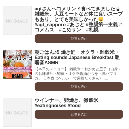
agtさんへコメサンド食べてきました
雑穀米、大豆ミートなど体に良いスープ
もあり、とても美味しかった
#agt_sapporo #あじと #整腸第一主義 #
コメムス #こめサン #札幌
記事を読む
朝ごはん♯5 焼き鮭・オクラ・雑穀米・
Eating sounds.Japanese Breakfast 咀
嚼音ASMR
【本日のメニュー】 雑穀米・わかめと玉子（白身）
のお味噌汁・卵黄・オクラ醤油かつを・赤パプリ
カ。 日本食はヘルシーで栄養たくさん♪......
記事を読む
ウインナー、卵焼き、雑穀米
#eatingnoises #food
記事を読む