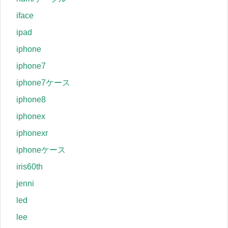
iface
ipad
iphone
iphone7
iphone7ケース
iphone8
iphonex
iphonexr
iphoneケース
iris60th
jenni
led
lee