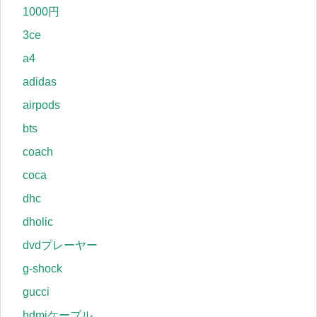
1000円
3ce
a4
adidas
airpods
bts
coach
coca
dhc
dholic
dvdプレーヤー
g-shock
gucci
hdmiケーブル