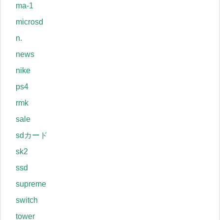
ma-1
microsd
n.
news
nike
ps4
rmk
sale
sdカード
sk2
ssd
supreme
switch
tower