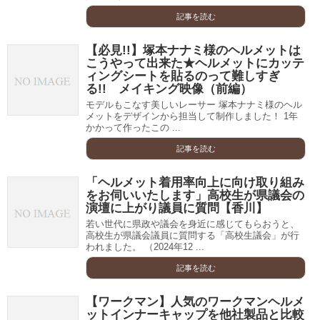
記事を読む
【必見!!】塚本ナナミ様のヘルメットは
こうやって出来た★ヘルメットにカッテ
ィングシートを貼るのって難しすぎ
る!! メイキング映像（前編）
モデルもこなす美しいレーサー 塚本ナナミ様のヘル
メットをデザインから担当して制作しました！ 1年
かかって作ったこの ...
記事を読む
「ヘルメット着用率向上に向け取り組み
をお伺いいたします」高校生が県議会の
演壇に上がり議員に質問【香川】
若い世代に県政や議会を身近に感じてもらおうと、
高校生が県議会議員に質問する「高校生議会」が行
われました。 （2024年12 ...
記事を読む
【ワークマン】人気のワークマンヘルメ
ットインナーキャップを他社製品と比較