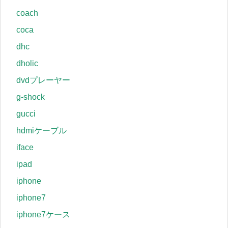
coach
coca
dhc
dholic
dvdプレーヤー
g-shock
gucci
hdmiケーブル
iface
ipad
iphone
iphone7
iphone7ケース