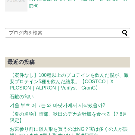
節句
最近の投稿
【案件なし】100種以上のプロテインを飲んだ僕が、激
安プロテイン5種を飲んだ結果。【COSTCO｜X-
PLOSION｜ALPRON｜Verifyst｜GronG】
石鹸の匂い
겨울 부츠 어그는 왜 바닷가에서 시작됐을까?
【夏の名物】岡部、秋田のデカ岩牡蠣を食べる【7.8月
限定】
お宮参り前に雛人形を買うのはNG？実は多くの人が誤