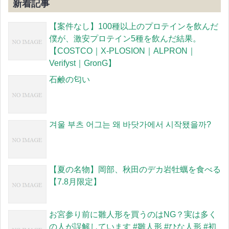
新着記事
【案件なし】100種以上のプロテインを飲んだ
僕が、激安プロテイン5種を飲んだ結果。
【COSTCO｜X-PLOSION｜ALPRON｜
Verifyst｜GronG】
石鹸の匂い
겨울 부츠 어그는 왜 바닷가에서 시작됐을까?
【夏の名物】岡部、秋田のデカ岩牡蠣を食べる
【7.8月限定】
お宮参り前に雛人形を買うのはNG？実は多く
の人が誤解しています #雛人形 #ひな人形 #初