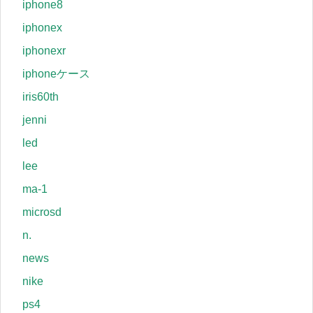
iphone8
iphonex
iphonexr
iphoneケース
iris60th
jenni
led
lee
ma-1
microsd
n.
news
nike
ps4