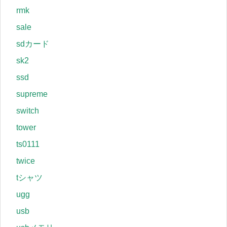
rmk
sale
sdカード
sk2
ssd
supreme
switch
tower
ts0111
twice
tシャツ
ugg
usb