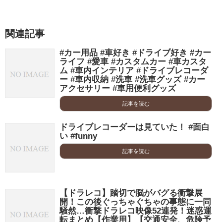
関連記事
#カー用品 #車好き #ドライブ好き #カー
ライフ #愛車 #カスタムカー #車カスタ
ム #車内インテリア #ドライブレコーダ
ー #車内収納 #洗車 #洗車グッズ #カー
アクセサリー #車用便利グッズ
記事を読む
ドライブレコーダーは見ていた！ #面白
い #funny
記事を読む
【ドラレコ】踏切で脳がバグる衝撃展
開！この後ぐっちゃぐちゃの事態に一同
騒然…衝撃ドラレコ映像52連発！迷惑運
転まとめ【作業用】【交通安全、危険予