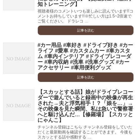
知トレーニング】
視聴者様のコメントいつも楽しみに読んでいます!!コ
メントお待ちしています!!※忙しい方は1.5~2倍速で
ご覧ください。 ドラレコ ...
記事を読む
#カー用品 #車好き #ドライブ好き #カー
ライフ #愛車 #カスタムカー #車カスタ
ム #車内インテリア #ドライブレコーダ
ー #車内収納 #洗車 #洗車グッズ #カー
アクセサリー #車用便利グッズ
記事を読む
【スカッとする話】娘がドライブレコー
ダーで遊んでいると録画中の映像が再生
された→夫と浮気相手！？「娘を…」→
その映像を見た瞬間、私は急いで警察署
へと駆け込んだ…【修羅場】【スカッと
にゃんこ】
チャンネル登録はこちら チャンネル登録をしていた
だくと最新動画を確認することができます。 今後も
スカッとする話や感動する ...