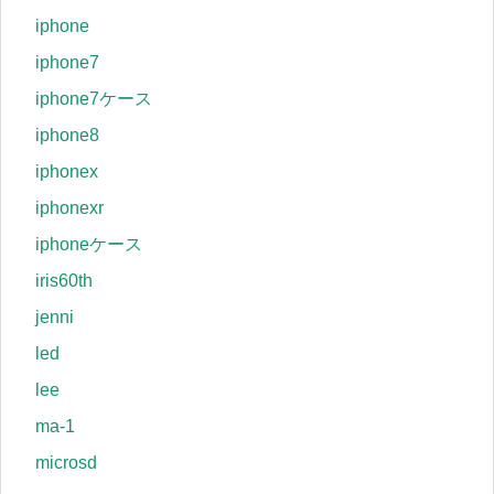
iphone
iphone7
iphone7ケース
iphone8
iphonex
iphonexr
iphoneケース
iris60th
jenni
led
lee
ma-1
microsd