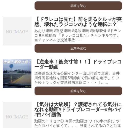
記事を読む
【ドラレコは見た】前を走るクルマが突
然、壊れたラジコンのような運転に？
あおり運転 #迷惑運転 #危険運転 #衝撃映像 #ドラレ
コ #車載動画 「ドラレコは見た」チャンネルです。
当チャンネルは交通事故 .....
記事を読む
【逆走車！衝突寸前！！】ドライブレコ
ーダー動画
道央道高速大沼公園インター出口付近で道道、赤井
川保養基地線を国道5号線向で目の前を走行して い
た軽トラックが突然対向車線に・・・！......
記事を読む
【気分は大統領】？護衛されてる気分に
なれる動画#ドライブレコーダー#白バイ
#白バイ護衛
動画のトリセツ◎ 今回の動画は ワイの車の前に や
たら白バイが多くて。。。 護衛されてるの？と勘違