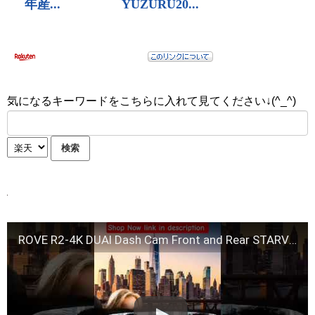
気になるキーワードをこちらに入れて見てください↓(^_^)
ROVE R2-4K DUAl Dash Cam Front and Rear STARVIS 2 Sensor Free 128GB Card #shopnowatamazon #amazon