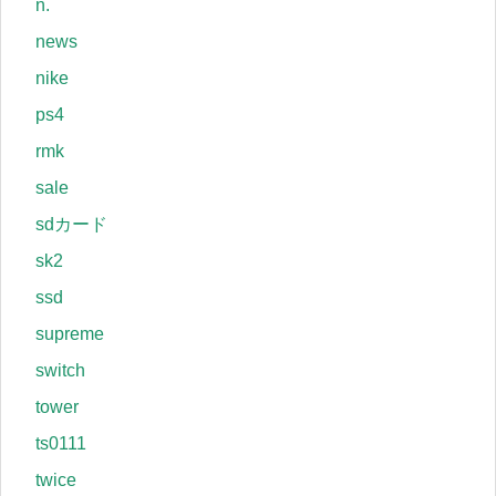
n.
news
nike
ps4
rmk
sale
sdカード
sk2
ssd
supreme
switch
tower
ts0111
twice