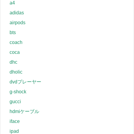
a4
adidas
airpods
bts
coach
coca
dhc
dholic
dvdプレーヤー
g-shock
gucci
hdmiケーブル
iface
ipad