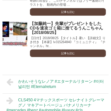
奇跡の出会】。 このチャンネルではフリー素材のイ
ラストを、 動画内の登場 ...
記事を読む
【加藤純一】先輩がプレゼントをした
CDを速攻ゴミ箱に捨てるうんこちゃん
【2018/08/25】
【日付】2018/08/25 【タイトル】暑い 【詳細文】り
き付き 【本家】lv315264840 『コミュニティ』 『チ
ャンネル』ht...
記事を読む
かわいそうなレノア #エターナルリターン #이터
널리턴 #Eternalreturn
CLS450 4マチックスポーツ セレナイトグレーマ
グノ マキアートベージュ パナメリカーナ
#mercedes #benz #automobile #luxury #cls