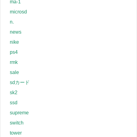
ma-1
microsd
n.
news
nike
ps4
rmk
sale
sdカード
sk2
ssd
supreme
switch
tower