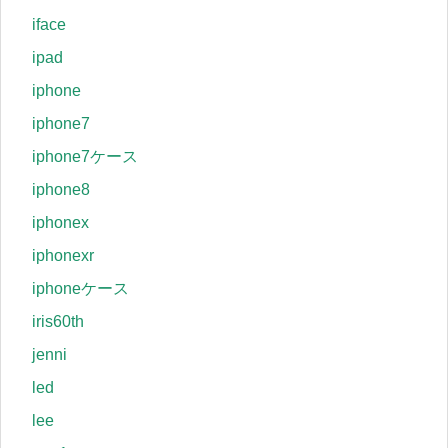
iface
ipad
iphone
iphone7
iphone7ケース
iphone8
iphonex
iphonexr
iphoneケース
iris60th
jenni
led
lee