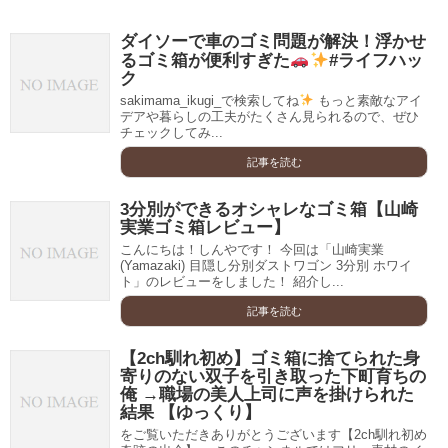
ダイソーで車のゴミ問題が解決！浮かせ
るゴミ箱が便利すぎた
#ライフハッ
ク
sakimama_ikugi_で検索してね
もっと素敵なアイ
デアや暮らしの工夫がたくさん見られるので、ぜひ
チェックしてみ...
記事を読む
3分別ができるオシャレなゴミ箱【山崎
実業ゴミ箱レビュー】
こんにちは！しんやです！ 今回は「山崎実業
(Yamazaki) 目隠し分別ダストワゴン 3分別 ホワイ
ト」のレビューをしました！ 紹介し...
記事を読む
【2ch馴れ初め】ゴミ箱に捨てられた身
寄りのない双子を引き取った下町育ちの
俺 →職場の美人上司に声を掛けられた
結果 【ゆっくり】
をご覧いただきありがとうございます【2ch馴れ初め