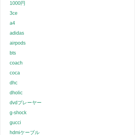
1000円
3ce
a4
adidas
airpods
bts
coach
coca
dhc
dholic
dvdプレーヤー
g-shock
gucci
hdmiケーブル