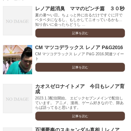
レノア超消臭 ママのピンチ篇 ３０秒
夏の暑〜い日。ちょっと外に出るだけですぐに汗で
ベタベタになるし、もしかしてニオっているかも...
知り合いに会ったらどうし ...
記事を読む
CM マツコデラックス レノア P&G2016
CM マツコデラックス レノア P&G 2016.関連ツイー
ト
記事を読む
カオスゼロナイトメア 今日もレノア育
成
2023.1.3配信開始。 エピックセブンメインで配信し
ています。 アニメ、漫画、ゲーム好きなので、隙あ
らば語ってると思います。
記事を読む
百瀬夢奏のスキャンダル真相｜レノア