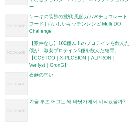
ー
ケーキの装飾の挑戦 風船ガムvsチョコレート
フード | おいしいキッチンレシピ Multi DO
Challenge
【案件なし】100種以上のプロテインを飲んだ
僕が、激安プロテイン5種を飲んだ結果。
【COSTCO｜X-PLOSION｜ALPRON｜
Verifyst｜GronG】
石鹸の匂い
겨울 부츠 어그는 왜 바닷가에서 시작됐을까?