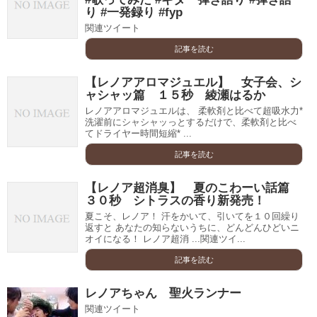
り #一発録り #fyp
関連ツイート
記事を読む
【レノアアロマジュエル】 女子会、シ
ャシャッ篇 １５秒 綾瀬はるか
レノアアロマジュエルは、 柔軟剤と比べて超吸水力*
洗濯前にシャシャッっとするだけで、柔軟剤と比べ
てドライヤー時間短縮* ...
記事を読む
【レノア超消臭】 夏のこわーい話篇
３０秒 シトラスの香り新発売！
夏こそ、レノア！ 汗をかいて、引いてを１０回繰り
返すと あなたの知らないうちに、どんどんひどいニ
オイになる！ レノア超消 ...関連ツイ...
記事を読む
レノアちゃん 聖火ランナー
関連ツイート