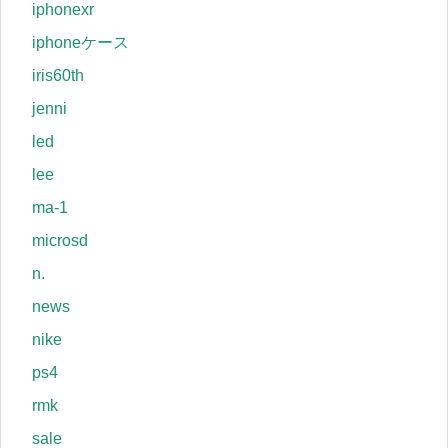
iphonexr
iphoneケース
iris60th
jenni
led
lee
ma-1
microsd
n.
news
nike
ps4
rmk
sale