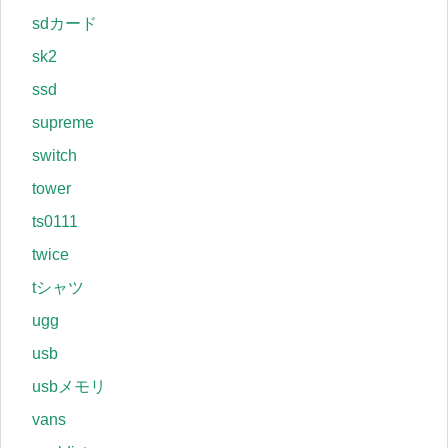
sdカード
sk2
ssd
supreme
switch
tower
ts0111
twice
tシャツ
ugg
usb
usbメモリ
vans