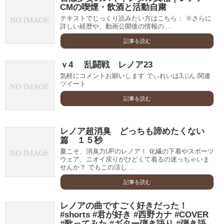
CMの喫煙・飲酒と活動自粛
テキストでじっくり読みたい方はこちら： ※さらに
詳しい経歴や、動画公開後の情報の ...
記事を読む
ｖ4 乱闘戦 レノア23
気軽にコメントお願いします でぃれいは3ぷん.関連
ツイート
記事を読む
レノア超消臭 どっちも諦めたくない
篇 １５秒
夏こそ、消臭力UPのレノア！ 化繊の下着やスポーツ
ウェア、ニオイ戻りがひどくて着るの迷っちゃいま
せんか？ でもこの涼し ...
記事を読む
レノアの曲ですごく好きだった！
#shorts #君が好き #西野カナ #COVER
#歌ってみた #ギター弾き語り #弾き語