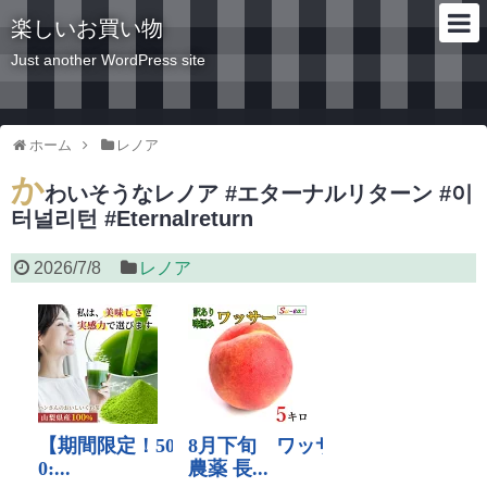
楽しいお買い物
Just another WordPress site
ホーム
レノア
か
わいそうなレノア #エターナルリターン #이
터널리턴 #Eternalreturn
2026/7/8
レノア