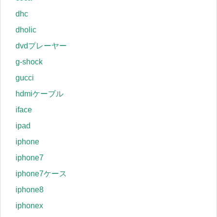
dhc
dholic
dvdプレーヤー
g-shock
gucci
hdmiケーブル
iface
ipad
iphone
iphone7
iphone7ケース
iphone8
iphonex