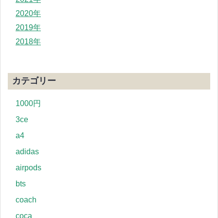
2020年
2019年
2018年
カテゴリー
1000円
3ce
a4
adidas
airpods
bts
coach
coca