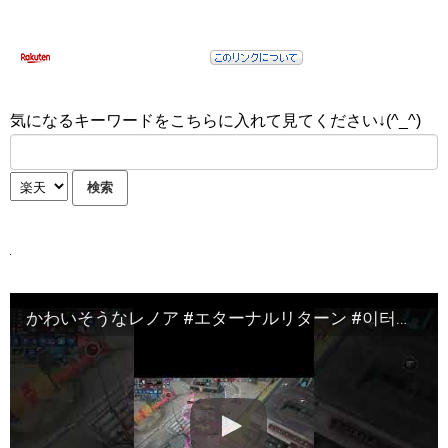
気になるキーワードをこちらに入れて見てください↓(^_^)
かわいそうなレノア #エターナルリターン #이터널리턴 #Eternalreturn