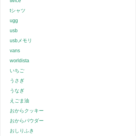
twice
tシャツ
ugg
usb
usbメモリ
vans
worldista
いちご
うさぎ
うなぎ
えごま油
おからクッキー
おからパウダー
おしりふき