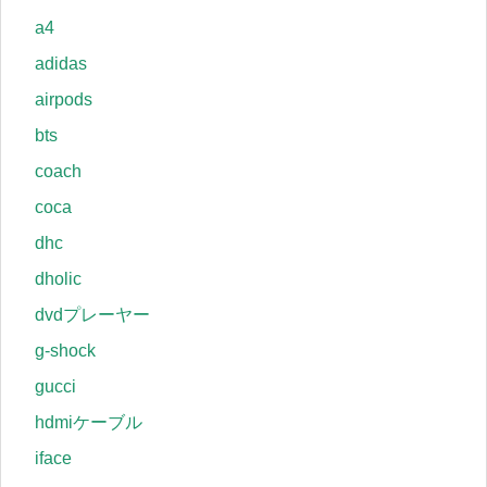
a4
adidas
airpods
bts
coach
coca
dhc
dholic
dvdプレーヤー
g-shock
gucci
hdmiケーブル
iface