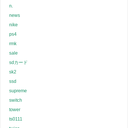
n.
news
nike
ps4
rmk
sale
sdカード
sk2
ssd
supreme
switch
tower
ts0111