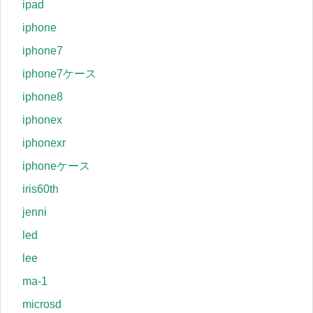
ipad
iphone
iphone7
iphone7ケース
iphone8
iphonex
iphonexr
iphoneケース
iris60th
jenni
led
lee
ma-1
microsd