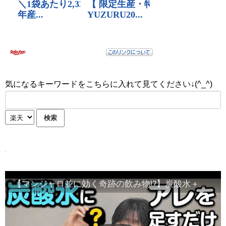
気になるキーワードをこちらに入れて見てください↓(^_^)
【マンジャロ並に効く奇跡の飲み物!?】炭酸水＋〇〇〇で痩せホルモンが2倍!! 40代50代でも夏までに体脂肪がみるみる落ちる神食材TOP5