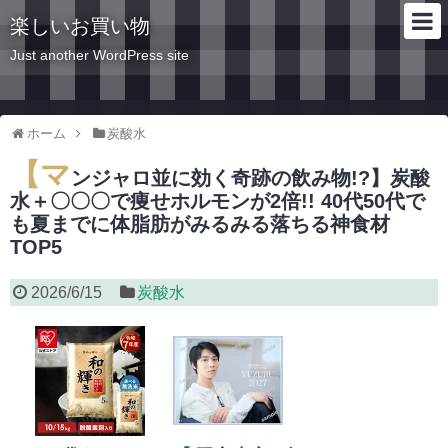
楽しいお買い物
Just another WordPress site
ホーム
炭酸水
【マ
ンジャロ並に効く奇跡の飲み物!?】炭酸
水＋〇〇〇で痩せホルモンが2倍!! 40代50代で
も夏までに体脂肪がみるみる落ちる神食材
TOP5
2026/6/15
炭酸水