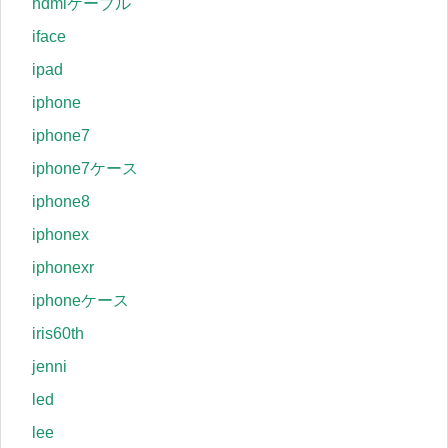
hdmiケーブル
iface
ipad
iphone
iphone7
iphone7ケース
iphone8
iphonex
iphonexr
iphoneケース
iris60th
jenni
led
lee