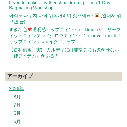
Learn to make a leather shoulder bag… in a 1-Day
Bagmaking Workshop!
아직도 파우치 바닥 뒤적거리며 찾으세요?
(열어서 꺾
으면 끝)
すきな色
透明感リップティント milktouchジェリーフ
ィットティンテッドグロウティント15 mauve crunch #
リップティント #メイク #リップ
【食料備蓄】実は カルディには非常食にも欠かせない
『神アイテム』がある！
アーカイブ
2026年
8月
7月
6月
5月