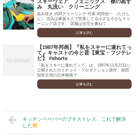
スキーウェア フェニックス 襟の黒ず
み 丸洗い クリーニング
染み抜き 武田クリーニング 代表 武田信一 （たけし
ん） 当店は家族４人で営業してる小さな小さなクリ
ーニング店です。 店舗は住宅を兼ねて...
記事を読む
【1987年邦画】『私をスキーに連れてっ
て』キャストの今と昔【東宝・フジテレ
ビ】 #shorts
『私をスキーに連れてって』は、1987年11月21日に
公開されたホイチョイ・プロダクション原作、原田
知世主演の日本映画で ...
記事を読む
キッチンペーパーのプチストレス、これで解決
した