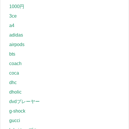
1000円
3ce
a4
adidas
airpods
bts
coach
coca
dhc
dholic
dvdプレーヤー
g-shock
gucci