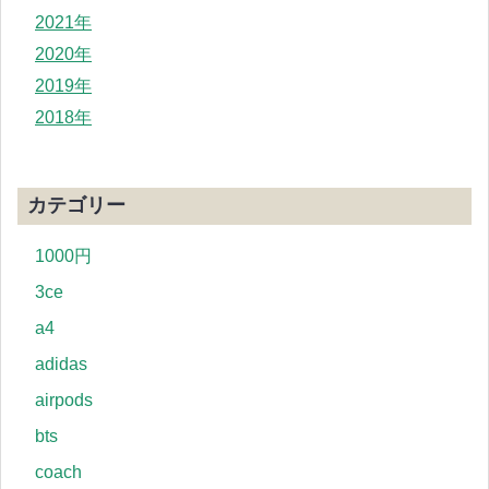
2021年
2020年
2019年
2018年
カテゴリー
1000円
3ce
a4
adidas
airpods
bts
coach