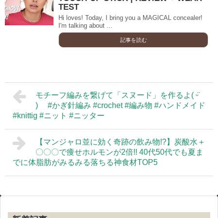
TEST
Hi loves! Today, I bring you a MAGICAL concealer!
I'm talking about ...
記事を読む
モチーフ編みを繋げて「スヌード」を作るよ( ᵕ̈
) #かぎ針編み #crochet #編み物 #ハンドメイド
#knittig #ニット #ニッター
【マンジャロ並に効く奇跡の飲み物!?】炭酸水＋
〇〇〇で痩せホルモンが2倍!! 40代50代でも夏ま
でに体脂肪がみるみる落ちる神食材TOP5