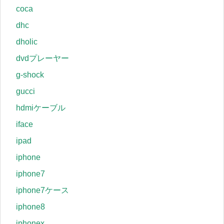
coca
dhc
dholic
dvdプレーヤー
g-shock
gucci
hdmiケーブル
iface
ipad
iphone
iphone7
iphone7ケース
iphone8
iphonex