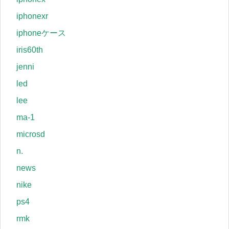
iphonexr
iphoneケース
iris60th
jenni
led
lee
ma-1
microsd
n.
news
nike
ps4
rmk