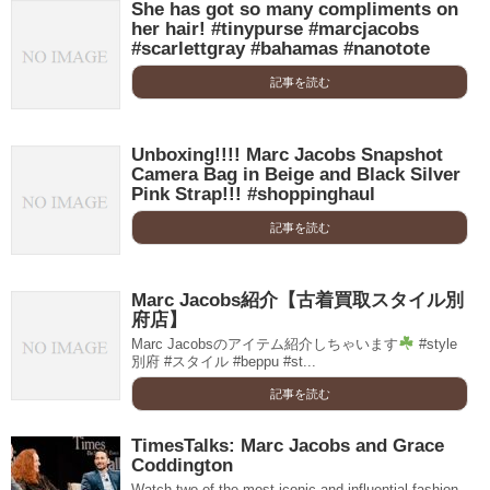
She has got so many compliments on
her hair! #tinypurse #marcjacobs
#scarlettgray #bahamas #nanotote
記事を読む
Unboxing!!!! Marc Jacobs Snapshot
Camera Bag in Beige and Black Silver
Pink Strap!!! #shoppinghaul
記事を読む
Marc Jacobs紹介【古着買取スタイル別
府店】
Marc Jacobsのアイテム紹介しちゃいます
#style
別府 #スタイル #beppu #st...
記事を読む
TimesTalks: Marc Jacobs and Grace
Coddington
Watch two of the most iconic and influential fashion