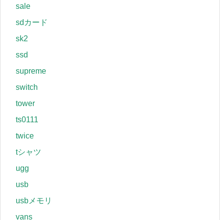
sale
sdカード
sk2
ssd
supreme
switch
tower
ts0111
twice
tシャツ
ugg
usb
usbメモリ
vans