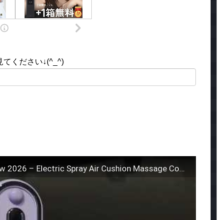
ください↓(^_^)
Electric Steam Brush for Hair Review 2026 – Electric Spray Air Cushion Massage Comb