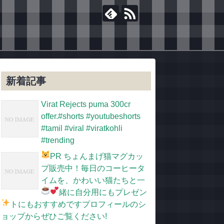
新着記事
Virat Rejects puma 300cr
offer.#shorts #youtubeshorts
#tamil #viral #viratkohli
#trending
PR
ちょんまげ猫マグカッ
プ販売中！毎日のコーヒータ
イムを、かわいい猫たちと一
緒に
自分用にもプレゼン
トにもおすすめです
プロフィールのシ
ョップからぜひご覧ください!