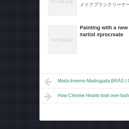
メイクブラシクリーナー 
Painting with a new 
#artist #procreate
Moda Inverno Madrugada BRÁS
How Chrome Hearts took over fash