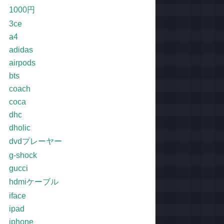
1000円
3ce
a4
adidas
airpods
bts
coach
coca
dhc
dholic
dvdプレーヤー
g-shock
gucci
hdmiケーブル
iface
ipad
iphone