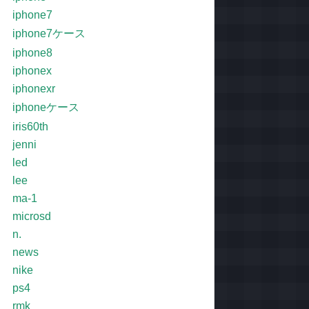
iphone7
iphone7ケース
iphone8
iphonex
iphonexr
iphoneケース
iris60th
jenni
led
lee
ma-1
microsd
n.
news
nike
ps4
rmk