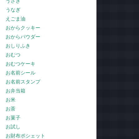
うさぎ
うなぎ
えごま油
おからクッキー
おからパウダー
おしりふき
おむつ
おむつケーキ
お名前シール
お名前スタンプ
お弁当箱
お米
お茶
お菓子
お試し
お財布ポシェット