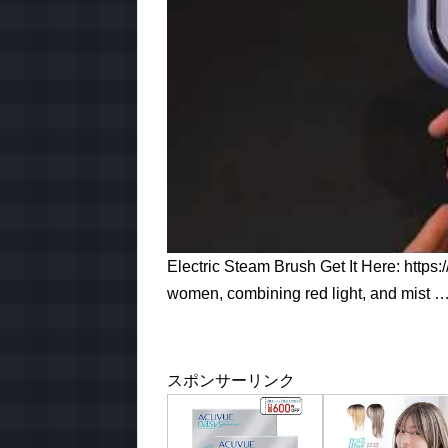
Electric Steam Brush Get It Here: https:/
women, combining red light, and mist 
スポンサーリンク