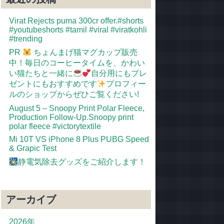
Virat Rejects puma 300cr offer.#shorts
#youtubeshorts #tamil #viral #viratkohli
#trending
PR
ちょんまげ猫マグカップ販売
中！毎日のコーヒータイムを、かわい
い猫たちと一緒に
自分用にもプレ
ゼントにもおすすめです
プロフィー
ルのショップからぜひご覧ください!
August 5 – Snoopy Print Polar Fleece,
Production Follow-Up.Snoopy print
polar fleece #victorytextile
Mi 10T VS iPhone 8 Plus PUBG Speed
& Grapic Test
静電気除去グッズをご紹介します！
アーカイブ
2026年