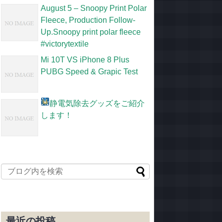
August 5 – Snoopy Print Polar
Fleece, Production Follow-
Up.Snoopy print polar fleece
#victorytextile
Mi 10T VS iPhone 8 Plus
PUBG Speed & Grapic Test
静電気除去グッズをご紹介
します！
最近の投稿