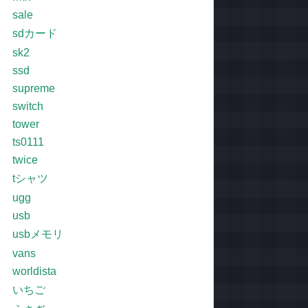
sale
sdカード
sk2
ssd
supreme
switch
tower
ts0111
twice
tシャツ
ugg
usb
usbメモリ
vans
worldista
いちご