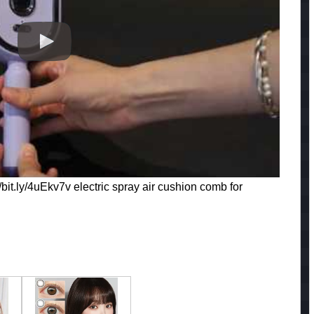
/bit.ly/4uEkv7v electric spray air cushion comb for
…