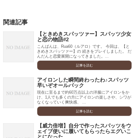
関連記事
【ときめきスパッツァー】スパッツ少女
と恋の物語#2
こんばんは、Rua60（ルアロ）です。 今回は、【と
きめきスパッツァー】の 続きをプレイしました。 だ
んだんと恋愛展開になってきました。...
記事を読む
アイロンした瞬間終わったわ♪スパッツ
早いぞオールバック
現在に至るまで約60万点以上の洋服にアイロンをか
け、1人でも多くの方にアイロンの楽しさや、シワが
なくなっていく爽快感、 ...
記事を読む
【威力倍増】自分で作ったスパッツをウ
ェイブ使いに履いてもらったらエグいこ
とになった…