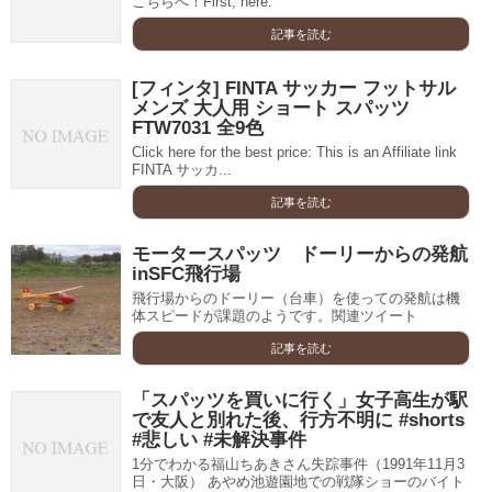
こちらへ！First, here.
記事を読む
[フィンタ] FINTA サッカー フットサル
メンズ 大人用 ショート スパッツ
FTW7031 全9色
Click here for the best price: This is an Affiliate link
FINTA サッカ...
記事を読む
モータースパッツ ドーリーからの発航
inSFC飛行場
飛行場からのドーリー（台車）を使っての発航は機
体スピードが課題のようです。関連ツイート
記事を読む
「スパッツを買いに行く」女子高生が駅
で友人と別れた後、行方不明に #shorts
#悲しい #未解決事件
1分でわかる福山ちあきさん失踪事件（1991年11月3
日・大阪） あやめ池遊園地での戦隊ショーのバイト