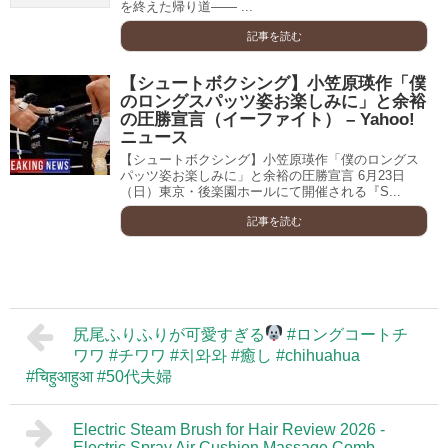
を終えた帰り道―― ...
記事を読む
【シュートボクシング】小笠原瑛作「僕
のロングスパッツ姿お楽しみに」と余裕
の圧勝宣言（イーファイト） – Yahoo!
ニュース
【シュートボクシング】小笠原瑛作「僕のロングス
パッツ姿お楽しみに」と余裕の圧勝宣言 6月23日
（日）東京・後楽園ホールにて開催される『S...
記事を読む
尻尾ふりふりが可愛すぎる
#ロングコートチ
ワワ #チワワ #치와와 #癒し #chihuahua
#चिहुआहुआ #50代夫婦
Electric Steam Brush for Hair Review 2026 -
Electric Spray Air Cushion Massage Comb