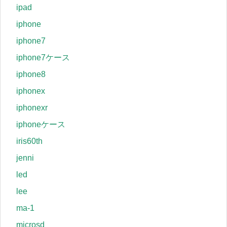
ipad
iphone
iphone7
iphone7ケース
iphone8
iphonex
iphonexr
iphoneケース
iris60th
jenni
led
lee
ma-1
microsd