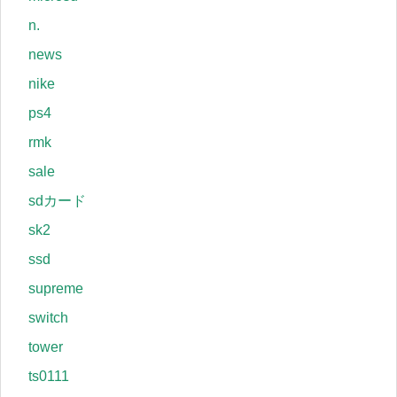
n.
news
nike
ps4
rmk
sale
sdカード
sk2
ssd
supreme
switch
tower
ts0111