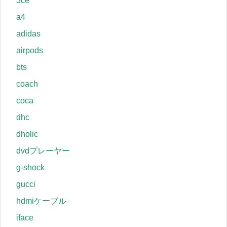
3ce
a4
adidas
airpods
bts
coach
coca
dhc
dholic
dvdプレーヤー
g-shock
gucci
hdmiケーブル
iface