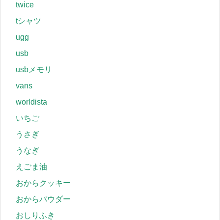
twice
tシャツ
ugg
usb
usbメモリ
vans
worldista
いちご
うさぎ
うなぎ
えごま油
おからクッキー
おからパウダー
おしりふき