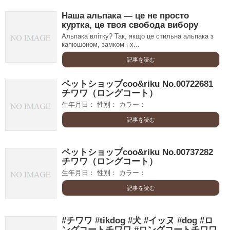
Наша альпака — це не просто
куртка, це твоя свобода вибору
Альпака влітку? Так, якщо це стильна альпака з
капюшоном, замком і х...
記事を読む
ペットショップcoo&riku No.00722681
チワワ（ロングコート）
生年月日： 性別： カラー：
記事を読む
ペットショップcoo&riku No.00737282
チワワ（ロングコート）
生年月日： 性別： カラー：
記事を読む
#チワワ #tikdog #犬 #イッヌ #dog #ロ
ングコートチワワ #ロングコートチワワ