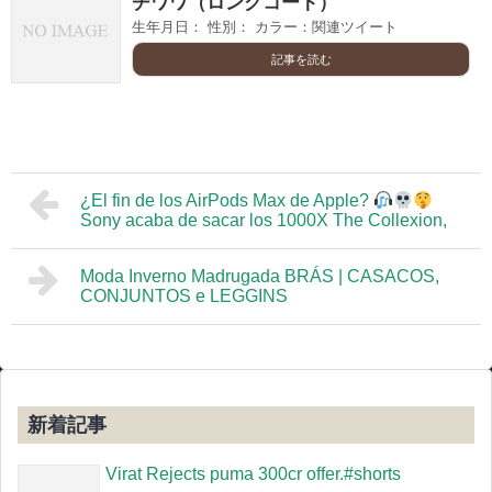
チワワ（ロングコート）
生年月日： 性別： カラー：関連ツイート
記事を読む
¿El fin de los AirPods Max de Apple?
Sony acaba de sacar los 1000X The Collexion,
Moda Inverno Madrugada BRÁS | CASACOS,
CONJUNTOS e LEGGINS
新着記事
Virat Rejects puma 300cr offer.#shorts