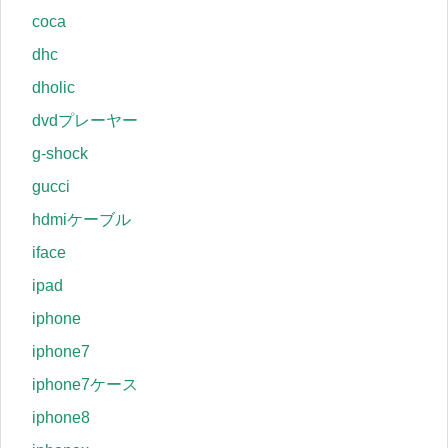
coca
dhc
dholic
dvdプレーヤー
g-shock
gucci
hdmiケーブル
iface
ipad
iphone
iphone7
iphone7ケース
iphone8