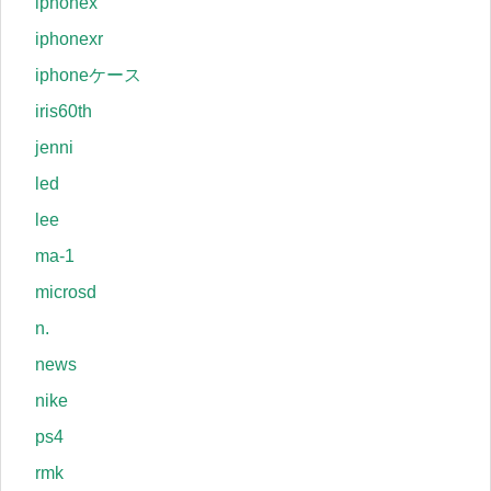
iphonex
iphonexr
iphoneケース
iris60th
jenni
led
lee
ma-1
microsd
n.
news
nike
ps4
rmk