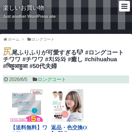
楽しいお買い物
Just another WordPress site
ホーム
ロングコート
尻
尾ふりふりが可愛すぎる
#ロングコート
チワワ #チワワ #치와와 #癒し #chihuahua
#चिहुआहुआ #50代夫婦
2026/6/5
ロングコート