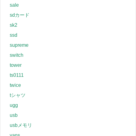
sale
sdカード
sk2
ssd
supreme
switch
tower
ts0111
twice
tシャツ
ugg
usb
usbメモリ
vans