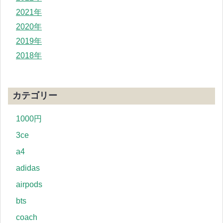
2021年
2020年
2019年
2018年
カテゴリー
1000円
3ce
a4
adidas
airpods
bts
coach