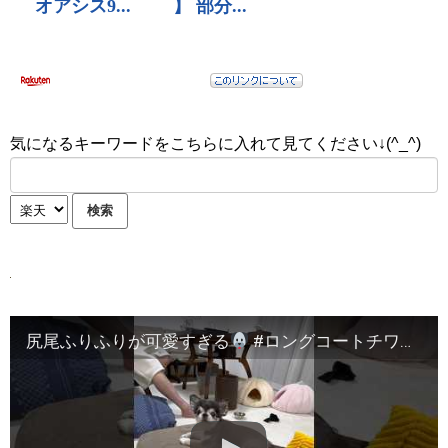
気になるキーワードをこちらに入れて見てください↓(^_^)
尻尾ふりふりが可愛すぎる
#ロングコートチワワ #チワワ #치와와 #癒し #chihuahua #चिहुआहुआ #50代夫婦