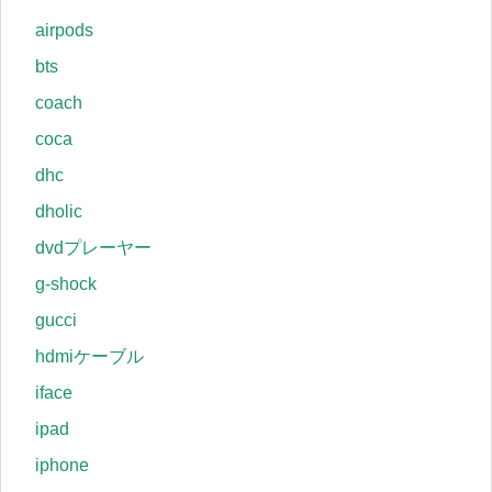
airpods
bts
coach
coca
dhc
dholic
dvdプレーヤー
g-shock
gucci
hdmiケーブル
iface
ipad
iphone