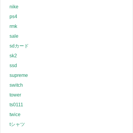
nike
ps4
rmk
sale
sdカード
sk2
ssd
supreme
switch
tower
ts0111
twice
tシャツ