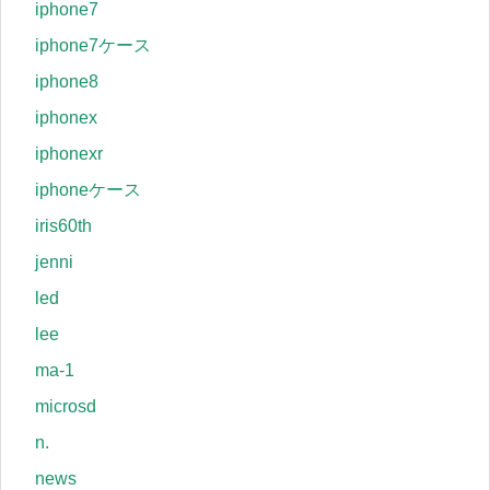
iphone7
iphone7ケース
iphone8
iphonex
iphonexr
iphoneケース
iris60th
jenni
led
lee
ma-1
microsd
n.
news