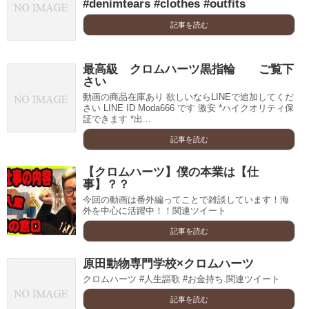
#denimtears #clothes #outfits
記事を読む
最高級 クロムハーツ黒指輪 ご覧下
さい
動画の商品在庫あり 欲しいならLINEで追加してくだ
さい LINE ID Moda666 です 激安 *ハイクオリティ保
証できます *出...
記事を読む
【クロムハーツ】僕の本業は【仕
事】？？
今回の動画は番外編ってことで雑談しています！海
外を中心に活躍中！！関連ツイート
記事を読む
原田動物専門学校×クロムハーツ
クロムハーツ #人生謳歌 #お金持ち.関連ツイート
記事を読む