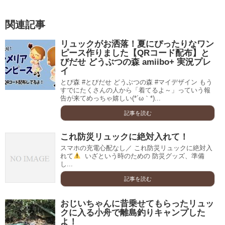
関連記事
リュックがお洒落！夏にぴったりなワン
ピース作りました【QRコード配布】と
びだせ どうぶつの森 amiibo+ 実況プレ
イ
とび森 #とびだせ どうぶつの森 #マイデザイン もう
すでにたくさんの人から「着てるよ～」っていう報
告が来てめっちゃ嬉しい(*´ω｀*)...
記事を読む
これ防災リュックに絶対入れて！
スマホの充電心配なし／⁠ これ防災リュックに絶対入
れて
⁠ ⁠ いざという時のための⁠ 防災グッズ、準備
し...
記事を読む
おじいちゃんに昔乗せてもらったリュッ
クに入る小舟で離島釣りキャンプした
よ！