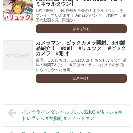
ミネラルタウン】
10/17発売！「牧場物語 再会のミネラルタウン」を
プレイしていきます！ Amazonリンク→ 攻略本→ 前
回の動画を見...関連ツイー...
記事を読む
カメラマン、ビックカメラ開封、dell製
品紹介！ #dell #リュック #ビック
カメラ #開封
皆様、こんにちは、こんばんは！ お久しぶりです 趣
味の時間TVです！ 今回はカメラマンだけですが 前
から欲しかった家電( ...
記事を読む
インクラインダンベルプレス32KG #筋トレ #胸
トレ #ジム #大胸筋 #フィットネス