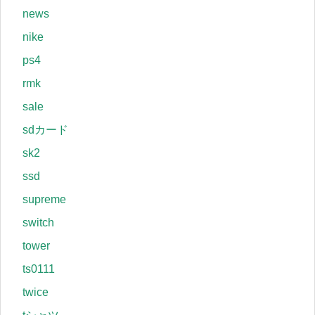
news
nike
ps4
rmk
sale
sdカード
sk2
ssd
supreme
switch
tower
ts0111
twice