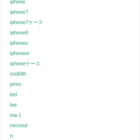
iphone
iphone7
iphone7ケース
iphone8
iphonex
iphonexr
iphoneケース
iris60th
jenni
led
lee
ma-1
microsd
n.