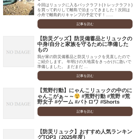
今回はリュックに入るパックラフト(トレックラフト)
を買って釣りして離島で泊まってきました！次回は
小舟で離島釣りキャンプの予定です！......
記事を読む
【防災グッズ】防災備蓄品とリュックの
中身/自分と家族を守るために準備した
もの
我が家の防災備蓄品と防災リュックを見直したので
ご紹介します。 年明けの大地震をきっかけに急いで
準備しました。 まだまだ ...
記事を読む
【荒野行動】にゃんこリュックの中のに
ゃんこがぁ～～
#荒野行動 #荒野 #荒
野女子 #ゲーム #バトロワ #Shorts
記事を読む
【防災リュック】おすすめ人気ランキン
グTOP3（2025年度）