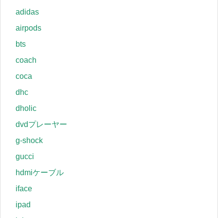
adidas
airpods
bts
coach
coca
dhc
dholic
dvdプレーヤー
g-shock
gucci
hdmiケーブル
iface
ipad