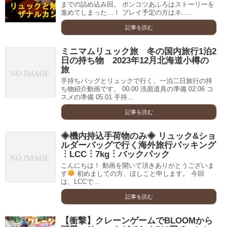
までの詰め込み回。 ポンコツあふろはストーリーを
進めてしまった…！ プレイ予定の方はネ.....
記事を読む
ミニマムリュック旅 冬の国内旅行1泊2
日の持ち物 2023年12月北海道小樽の
旅
手持ちバッグとリュックで行く、一泊二日旅行の持
ち物紹介動画です。 00:00 洗面道具の準備 02:06 コ
スメの準備 05:01 手持...
記事を読む
◈機内持込手荷物のみ◈ リュック&ショ
ルダーバッグで行く海外旅行パッキング
︙LCC︙7kg︙バックパック
こんにちは！ 動画を開いて頂きありがとうございま
す
初めましての方、ほしこと申します。 今回
は、LCCで...
記事を読む
【衝撃】クレーンゲームでBLOOMから