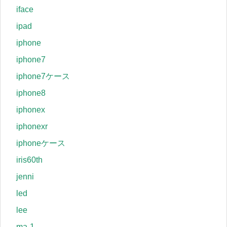
iface
ipad
iphone
iphone7
iphone7ケース
iphone8
iphonex
iphonexr
iphoneケース
iris60th
jenni
led
lee
ma-1