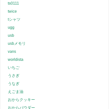
ts0111
twice
tシャツ
ugg
usb
usbメモリ
vans
worldista
いちご
うさぎ
うなぎ
えごま油
おからクッキー
おからパウダー