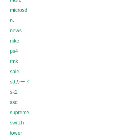
microsd
n.
news
nike
ps4
rmk
sale
sdカード
sk2
ssd
supreme
switch
tower