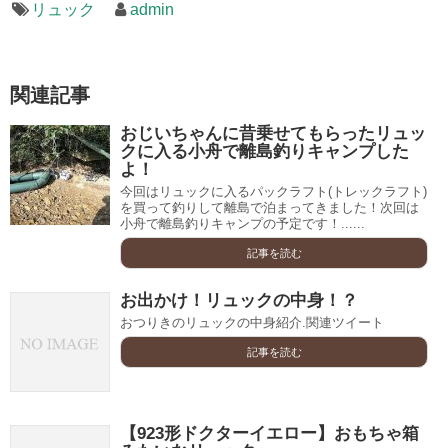
リュック
admin
関連記事
おじいちゃんに昔乗せてもらったリュッ
クに入る小舟で離島釣りキャンプした
よ！
今回はリュックに入るパックラフト(トレックラフト)
を買って釣りして離島で泊まってきました！次回は
小舟で離島釣りキャンプの予定です！......
記事を読む
お出かけ！リュックの中身！？
おつりきのリュックの中身紹介.関連ツイート
記事を読む
【923形ドクターイエロー】おもちゃ箱