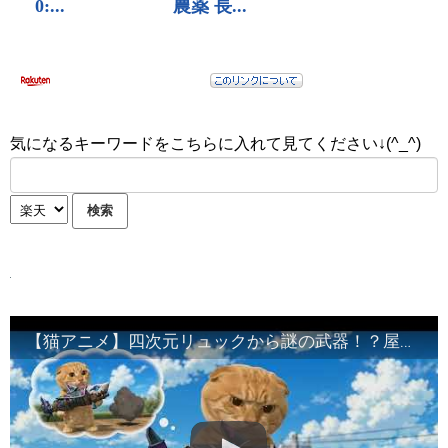
気になるキーワードをこちらに入れて見てください↓(^_^)
【猫アニメ】四次元リュックから謎の武器！？屋根の上から昼寝中の友だちを「焼き魚」で一本釣りした結果が爆笑すぎるww