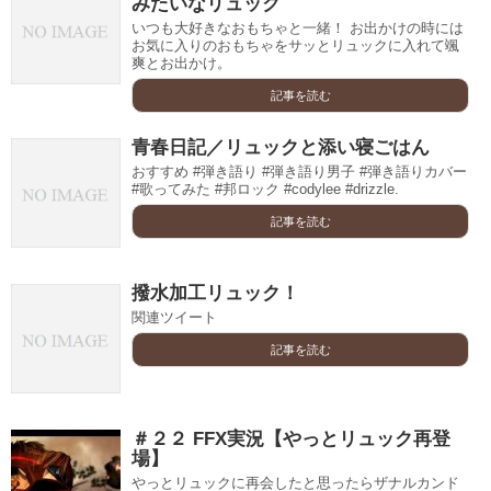
みたいなリュック
いつも大好きなおもちゃと一緒！ お出かけの時には
お気に入りのおもちゃをサッとリュックに入れて颯
爽とお出かけ。
記事を読む
青春日記／リュックと添い寝ごはん
おすすめ #弾き語り #弾き語り男子 #弾き語りカバー
#歌ってみた #邦ロック #codylee #drizzle.
記事を読む
撥水加工リュック！
関連ツイート
記事を読む
＃２２ FFX実況【やっとリュック再登
場】
やっとリュックに再会したと思ったらザナルカンド