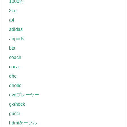
1000円
3ce
a4
adidas
airpods
bts
coach
coca
dhc
dholic
dvdプレーヤー
g-shock
gucci
hdmiケーブル