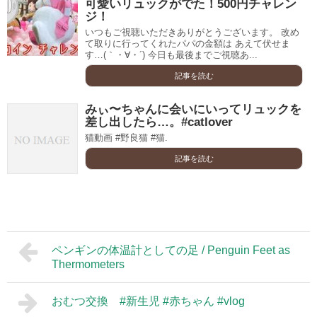
可愛いリュックがでた！500円チャレン
ジ！
いつもご視聴いただきありがとうございます。 改め
て取りに行ってくれたパパの金額は あえて伏せま
す…(｀・∀・´) 今日も最後までご視聴あ...
記事を読む
みぃ〜ちゃんに会いにいってリュックを
差し出したら…。#catlover
猫動画 #野良猫 #猫.
記事を読む
ペンギンの体温計としての足 / Penguin Feet as
Thermometers
おむつ交換 #新生児 #赤ちゃん #vlog