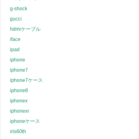
g-shock
gucci
hdmiケーブル
iface
ipad
iphone
iphone7
iphone7ケース
iphone8
iphonex
iphonexr
iphoneケース
iris60th