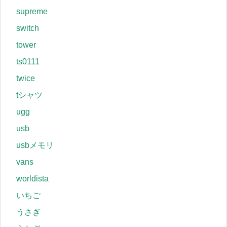
supreme
switch
tower
ts0111
twice
tシャツ
ugg
usb
usbメモリ
vans
worldista
いちご
うさぎ