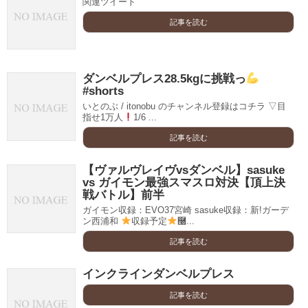
関連ツイート
記事を読む
ダンベルプレス28.5kgに挑戦っ
#shorts
いとのぶ / itonobu のチャンネル登録はコチラ ▽目
指せ1万人
1/6 ...
記事を読む
【ヴァルヴレイヴvsダンベル】sasuke
vs ガイモン最強スマスロ対決【頂上決
戦バトル】前半
ガイモン収録：EVO37宮崎 sasuke収録：新!ガーデ
ン西浦和
収録予定
࿠...
記事を読む
インクラインダンベルプレス
記事を読む