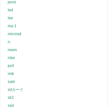
jenni
led
lee
ma-1
microsd
n.
news
nike
ps4
rmk
sale
sdカード
sk2
ssd