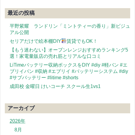
最近の投稿
平野紫耀 ランドリン「ミントティーの香り」新ビジュ
アル公開
セリアだけで絵本棚DIY
賃貸でもOK！
【もう迷わない】オーブンレンジおすすめランキング5
選！家電量販店の売れ筋とリアルな口コミ
LiTimeバッテリー収納ボックスをDIY #diy #軽バン #エ
ブリイバン #収納 #エブリイ #バッテリーシステム #diy
#サブバッテリー #litime #shorts
成田校 金曜日 けいコーチ スクール生1vs1
アーカイブ
2026年
8月