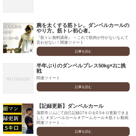
腕を太くする筋トレ。ダンベルカールの
やり方。筋トレ初心者。
『筋トレ無料講座』 ～これで筋肉が付かないなんて
言わせない！関連ツイート
記事を読む
半年ぶりのダンベルプレス50kg×2に挑
戦
関連ツイート
記事を読む
【記録更新】ダンベルカール
蒲郡市ジムにて自己記録17キロを0.5キロ更新できま
した ＃ダンベルカール＃アームカール＃筋トレ動画.
関連ツイート ...
記事を読む