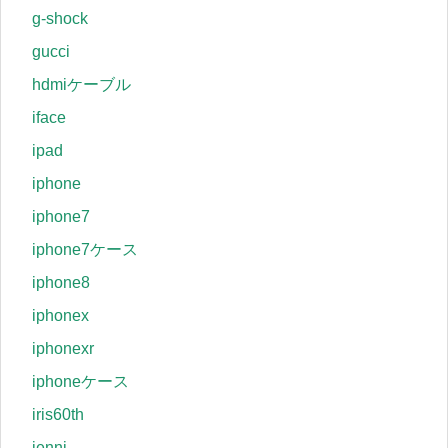
g-shock
gucci
hdmiケーブル
iface
ipad
iphone
iphone7
iphone7ケース
iphone8
iphonex
iphonexr
iphoneケース
iris60th
jenni