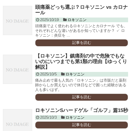
頭痛薬どっち選ぶ？ロキソニン vs カロナ
ール
2025/10/19
ロキソニン
頭痛薬でよく使われるロキソニンとカロナール でも、
それぞれどんな違いがあるか知っていますか？ ✓ ロ
キソニン：炎症を ...
記事を読む
【ロキソニン】鎮痛剤の中で危険でもな
いのにいつまでも第1類の理由【ゆっくり
解説】
2025/10/5
ロキソニン
痛み止めで最も人気の「ロキソニン」は市販だと薬剤
師からしか買えないので休日などで困った経験がある
人も多いはず。
記事を読む
ロキソニンSハードゲル「ゴルフ」篇15秒
2025/10/3
ロキソニン
記事を読む