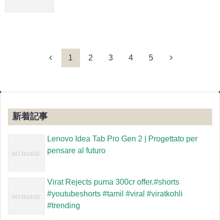
1
2
3
4
5
新着記事
Lenovo Idea Tab Pro Gen 2 | Progettato per
pensare al futuro
Virat Rejects puma 300cr offer.#shorts
#youtubeshorts #tamil #viral #viratkohli
#trending