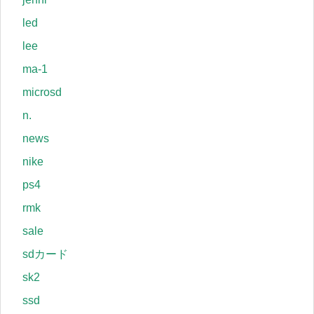
led
lee
ma-1
microsd
n.
news
nike
ps4
rmk
sale
sdカード
sk2
ssd