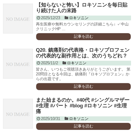
【知らないと怖い】ロキソニンを毎日貼
り続けた人の末路
2025/12/23
ロキソニン
再生医療や無料カウンセリングの詳細こちら↓ ✓中山
クリニックHP ...
記事を読む
Q20. 鎮痛剤の代表格・ロキソプロフェン
の代表的な副作用とは、次のうちどれ？
2025/11/2
ロキソニン
皆さん、いつもご視聴頂きありがとうございます。 第
20問目となる今回は、鎮痛剤『ロキソプロフェン』か
らの出題です。
記事を読む
また始まるのか。#40代 #シングルマザー
#生理 #パート #blog #ロキソニン #生理
痛
2025/10/31
ロキソニン
記事を読む