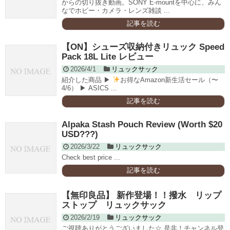
からの切り抜き動画。SONY E-mountを中心に、みん
なでホビー・カメラ・レンズ雑談 ...
記事を読む
【ON】シューズ収納付きリュック Speed
Pack 18L Lite レビュー
2026/4/1
リュックサック
紹介した商品 ▶︎
お得なAmazon新生活セール（〜
4/6） ▶︎ ASICS ...
記事を読む
Alpaka Stash Pouch Review (Worth $20
USD???)
2026/3/22
リュックサック
Check best price ...
記事を読む
【無印良品】 新作登場！！撥水 リップ
ストップ リュックサック
2026/2/19
リュックサック
ご視聴ありがとうございました☆ 是非！チャンネル登