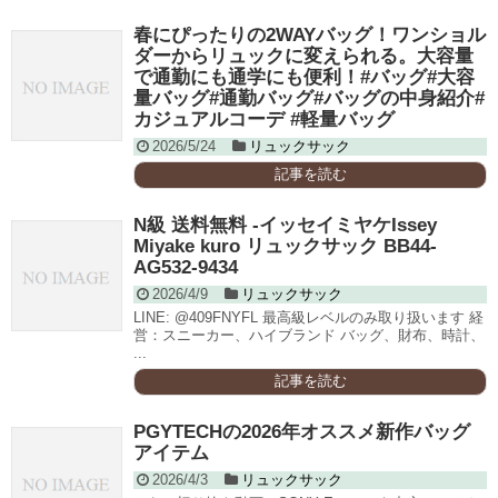
春にぴったりの2WAYバッグ！ワンショル
ダーからリュックに変えられる。大容量
で通勤にも通学にも便利！#バッグ#大容
量バッグ#通勤バッグ#バッグの中身紹介#
カジュアルコーデ #軽量バッグ
2026/5/24
リュックサック
記事を読む
N級 送料無料 -イッセイミヤケIssey
Miyake kuro リュックサック BB44-
AG532-9434
2026/4/9
リュックサック
LINE: @409FNYFL 最高級レベルのみ取り扱います 経
営：スニーカー、ハイブランド バッグ、財布、時計、
...
記事を読む
PGYTECHの2026年オススメ新作バッグ
アイテム
2026/4/3
リュックサック