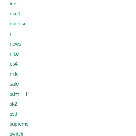
lee
ma-1
microsd
n.
news
nike
ps4
rmk
sale
sdカード
sk2
ssd
supreme
switch