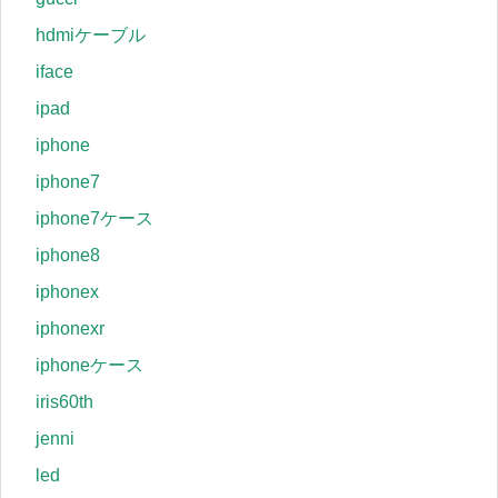
hdmiケーブル
iface
ipad
iphone
iphone7
iphone7ケース
iphone8
iphonex
iphonexr
iphoneケース
iris60th
jenni
led