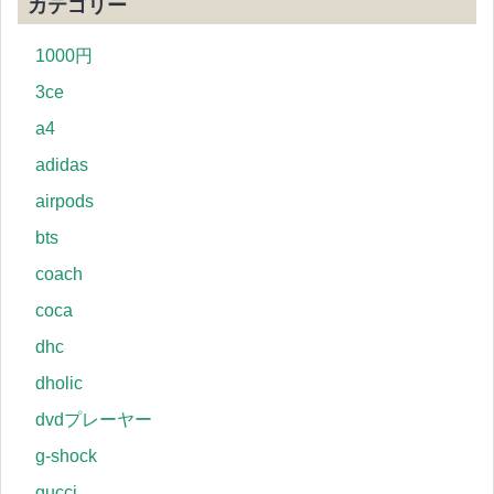
カテゴリー
1000円
3ce
a4
adidas
airpods
bts
coach
coca
dhc
dholic
dvdプレーヤー
g-shock
gucci