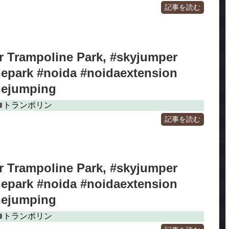
記事を読む
 Trampoline Park, #skyjumper
nepark #noida #noidaextension
nejumping
トランポリン
記事を読む
 Trampoline Park, #skyjumper
nepark #noida #noidaextension
nejumping
トランポリン