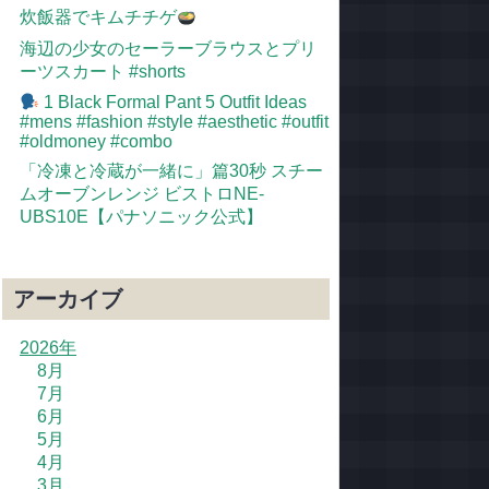
炊飯器でキムチチゲ
海辺の少女のセーラーブラウスとプリ
ーツスカート #shorts
1 Black Formal Pant 5 Outfit Ideas
#mens #fashion #style #aesthetic #outfit
#oldmoney #combo
「冷凍と冷蔵が一緒に」篇30秒 スチー
ムオーブンレンジ ビストロNE-
UBS10E【パナソニック公式】
アーカイブ
2026年
8月
7月
6月
5月
4月
3月