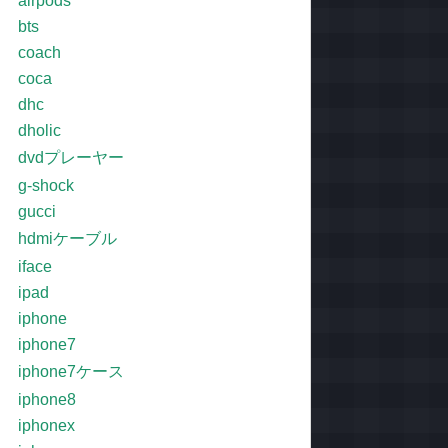
airpods
bts
coach
coca
dhc
dholic
dvdプレーヤー
g-shock
gucci
hdmiケーブル
iface
ipad
iphone
iphone7
iphone7ケース
iphone8
iphonex