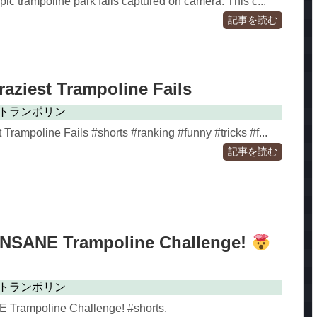
ic trampoline park fails captured on camera. This c...
記事を読む
aziest Trampoline Fails
トランポリン
Trampoline Fails #shorts #ranking #funny #tricks #f...
記事を読む
INSANE Trampoline Challenge!
トランポリン
 Trampoline Challenge! #shorts.