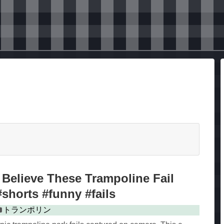
Believe These Trampoline Fail
shorts #funny #fails
トランポリン