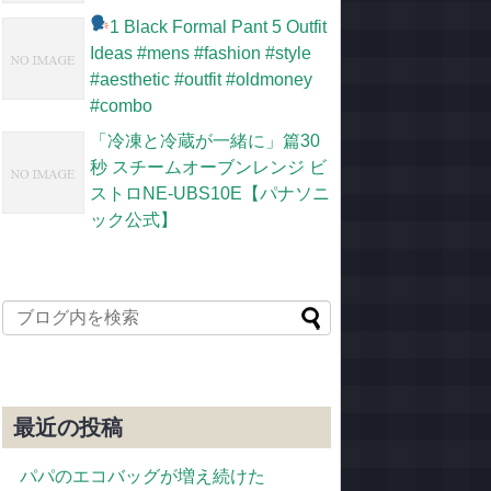
1 Black Formal Pant 5 Outfit
Ideas #mens #fashion #style
#aesthetic #outfit #oldmoney
#combo
「冷凍と冷蔵が一緒に」篇30
秒 スチームオーブンレンジ ビ
ストロNE-UBS10E【パナソニ
ック公式】
最近の投稿
パパのエコバッグが増え続けた