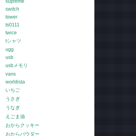
supreme
switch
tower
ts0111
twice
tシャツ
ugg
usb
usbメモリ
vans
worldista
いちご
うさぎ
うなぎ
えごま油
おからクッキー
おからパウダー