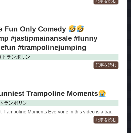
記事を読む
ne Fun Only Comedy
p #jastipmainansale #funny
nefun #trampolinejumping
トランポリン
記事を読む
unniest Trampoline Moments
トランポリン
 Trampoline Moments Everyone in this video is a trai...
記事を読む