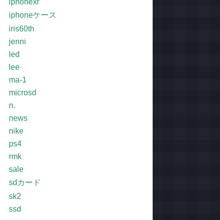
iphonexr
iphoneケース
iris60th
jenni
led
lee
ma-1
microsd
n.
news
nike
ps4
rmk
sale
sdカード
sk2
ssd