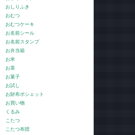
おしりふき
おむつ
おむつケーキ
お名前シール
お名前スタンプ
お弁当箱
お米
お茶
お菓子
お試し
お財布ポシェット
お買い物
くるみ
こたつ
こたつ布団