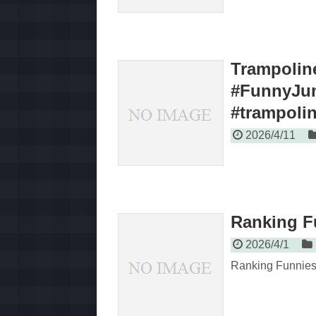
Trampoli
#FunnyJum
#trampoli
2026/4/11
Ranking F
2026/4/1
Ranking Funniest