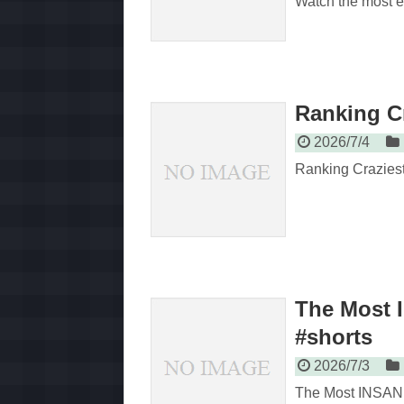
Watch the most ep
Ranking Cr
2026/7/4
Ranking Craziest 
The Most 
#shorts
2026/7/3
The Most INSANE