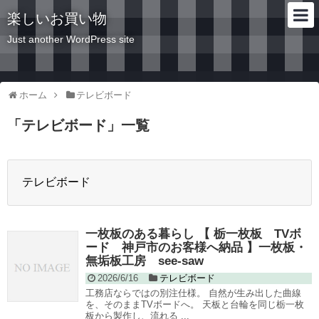
楽しいお買い物
Just another WordPress site
ホーム
テレビボード
「
テレビボード
」
一覧
テレビボード
一枚板のある暮らし 【 栃一枚板 TVボ
ード 神戸市のお客様へ納品 】一枚板・
無垢板工房 see-saw
2026/6/16
テレビボード
工務店ならではの別注仕様。 自然が生み出した曲線
を、そのままTVボードへ。 天板と台輪を同じ栃一枚
板から製作し、流れる ...