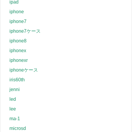
ipad
iphone
iphone7
iphone7ケース
iphone8
iphonex
iphonexr
iphoneケース
iris60th
jenni
led
lee
ma-1
microsd