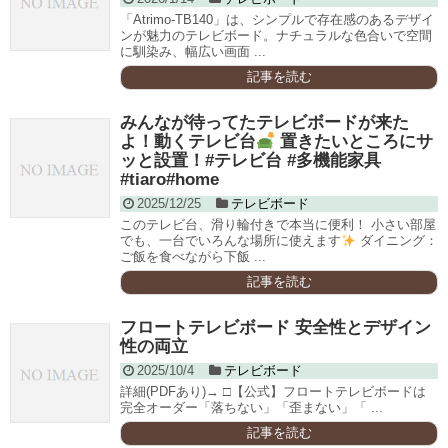
「Atrimo-TB140」は、シンプルで存在感のあるデザイ
ンが魅力のテレビボード。ナチュラルな色合いで空間
に馴染み、幅広い画面 ...
記事を読む
みんなが待ってたテレビボードが来た
よ！動くテレビ台
置きたいところにサ
ッと設置！#テレビ台 #多機能家具
#tiaro#home
2025/12/25
テレビボード
このテレビ台、滑り輪付きで本当に便利！ 小さい部屋
でも、一台でいろんな場所に使えます
ダイニング：
ご飯を食べながら下飯 ...
記事を読む
フロートテレビボード 安全性とデザイン
性の両立
2025/10/4
テレビボード
詳細(PDFあり)→ □【公式】フロートテレビボードは
完全オーダー「落ちない」「歪まない」「 ...
記事を読む