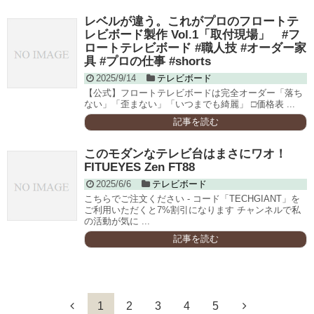
レベルが違う。これがプロのフロートテ
レビボード製作 Vol.1「取付現場」 #フ
ロートテレビボード #職人技 #オーダー家
具 #プロの仕事 #shorts
2025/9/14
テレビボード
【公式】フロートテレビボードは完全オーダー「落ち
ない」「歪まない」「いつまでも綺麗」 □価格表 ...
記事を読む
このモダンなテレビ台はまさにワオ！
FITUEYES Zen FT88
2025/6/6
テレビボード
こちらでご注文ください - コード「TECHGIANT」を
ご利用いただくと7%割引になります チャンネルで私
の活動が気に ...
記事を読む
1
2
3
4
5