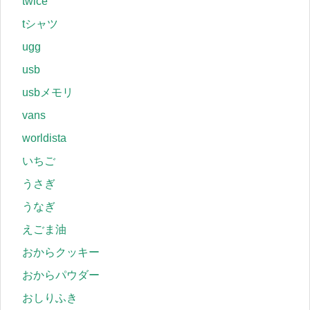
twice
tシャツ
ugg
usb
usbメモリ
vans
worldista
いちご
うさぎ
うなぎ
えごま油
おからクッキー
おからパウダー
おしりふき