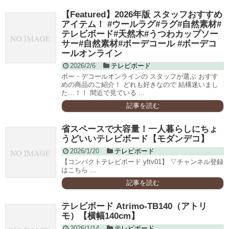
【Featured】2026年版 スタッフおすすめ
アイテム！ #ウールラグ#ラグ#自然素材#
テレビボード#天然木#うつわカップソー
サー#自然素材#ボーデコール #ボーデコ
ールオンライン
2026/2/6
テレビボード
ボー・デコールオンラインの スタッフが選ぶ おすす
めの商品のご紹介！ どれも好きなので 結構迷いまし
た…！！ 間近で見ている ...
記事を読む
省スペースで大容量！一人暮らしにちょ
うどいいテレビボード【モダンデコ】
2026/1/20
テレビボード
【コンパクトテレビボード yftv01】 ▽チャンネル登録
はこちら ...
記事を読む
テレビボード Atrimo-TB140（アトリ
モ）【横幅140cm】
2026/1/14
テレビボード