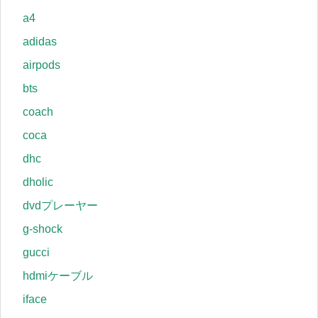
a4
adidas
airpods
bts
coach
coca
dhc
dholic
dvdプレーヤー
g-shock
gucci
hdmiケーブル
iface