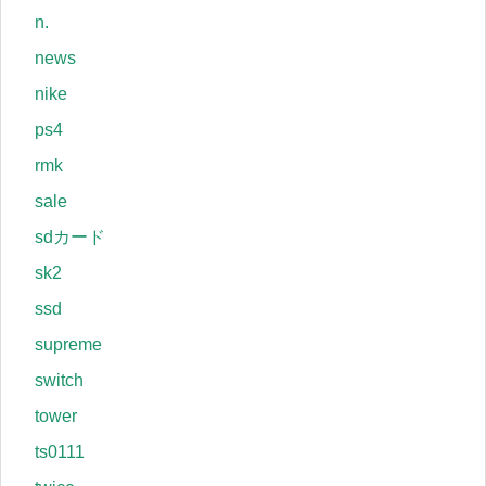
n.
news
nike
ps4
rmk
sale
sdカード
sk2
ssd
supreme
switch
tower
ts0111