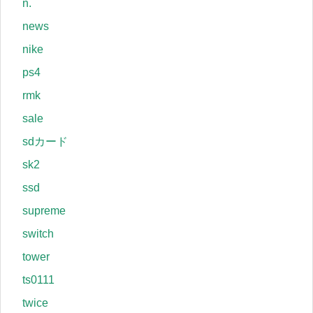
n.
news
nike
ps4
rmk
sale
sdカード
sk2
ssd
supreme
switch
tower
ts0111
twice