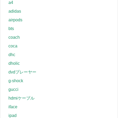
a4
adidas
airpods
bts
coach
coca
dhc
dholic
dvdプレーヤー
g-shock
gucci
hdmiケーブル
iface
ipad