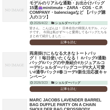
モデルのリアルな通勤・お出かけバッグ
15選
minitmute・ZARA・COS・C.P.
COMPANY・balenciagaなど 【バッグ購
入のコツ】
2026/4/22
ショルダーバッグ
皆さん、こんばんは！ 日本在住の韓国人モデル、ハン
チです。 今回は私がず〜っと愛用してるバッグたちを
まとめて紹介しました ...
記事を読む
両肩掛けにもなる大きなトートバッ
グ！！毎日使いたくなる！ #バッグ#通勤
バッグ#バッグの中身紹介#カジュアルコ
ーデ#ショルダーバッグコーデ#大人可愛
い#通学バック#春コーデ#新生活応援キャ
ンペーン
2026/3/23
ショルダーバッグ
記事を読む
MARC JACOBS LAVENDER BARREL
BAG DUFFLE PARTY ON A CHAIN
SHOULDER BAG CROSSBODY