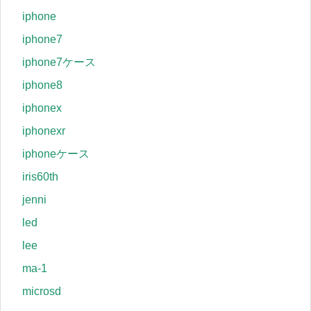
iphone
iphone7
iphone7ケース
iphone8
iphonex
iphonexr
iphoneケース
iris60th
jenni
led
lee
ma-1
microsd