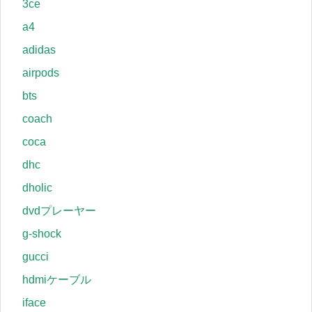
3ce
a4
adidas
airpods
bts
coach
coca
dhc
dholic
dvdプレーヤー
g-shock
gucci
hdmiケーブル
iface