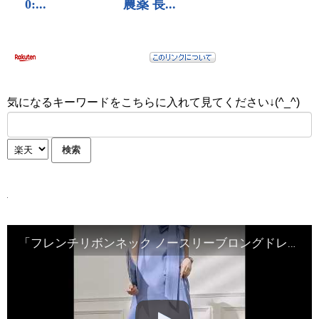
気になるキーワードをこちらに入れて見てください↓(^_^)
「フレンチリボンネック ノースリーブロングドレス」#レディース #夏 #ワンピース #ブルー #マキシ丈 #上品 #きれいめ #fashion