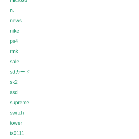
microsd
n.
news
nike
ps4
rmk
sale
sdカード
sk2
ssd
supreme
switch
tower
ts0111