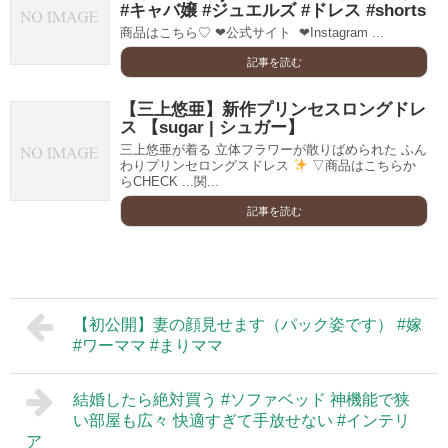
#キャバ嬢 #ジュエルズ #ドレス #shorts
商品はこちら♡ ❤︎公式サイト ​​ ❤︎Instagram ...
記事を読む
【三上悠亜】新作プリンセスロングドレ
ス 【sugar | シュガー】
三上悠亜が着る 立体フラワーが散りばめられた ふん
わりプリンセロングスドレス
▽商品はこちらか
らCHECK ...関...
記事を読む
【初公開】妻の顔見せます（パック姿です） #嫁
#ワーママ #まりママ
結婚したら絶対買う #ソファベッド 神機能で狭
い部屋も広々 快適すぎて手放せない #インテリ
ア