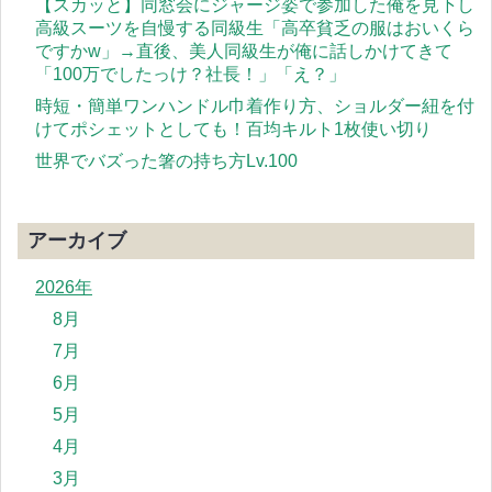
【スカッと】同窓会にジャージ姿で参加した俺を見下し
高級スーツを自慢する同級生「高卒貧乏の服はおいくら
ですかw」→直後、美人同級生が俺に話しかけてきて
「100万でしたっけ？社長！」「え？」
時短・簡単ワンハンドル巾着作り方、ショルダー紐を付
けてポシェットとしても！百均キルト1枚使い切り
世界でバズった箸の持ち方Lv.100
アーカイブ
2026年
8月
7月
6月
5月
4月
3月