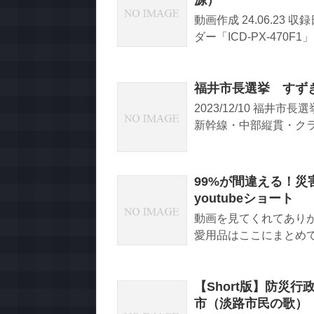
源）
動画作成 24.06.23 収
ダー「ICD-PX-470F1
福井市長選挙 すず
2023/12/10 福
新幹線・中部縦貫・クラウ
99%が間違える！
youtubeショート
動画を見てくれてありが
愛用品はここにまとめてる
【Short版】防災
市（淡路市民の歌）