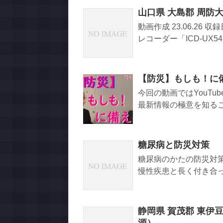
山口県 大島郡 周防大
動画作成 23.06.26 収
レコーダー「ICD-UX545
【防災】もしも！に
今回の動画ではYouT
最新情報の極意を知るこ
糖尿病と防災対策
糖尿病のかたの防災対
慢性疾患と長く付き合って
静岡県 賀茂郡 東伊豆