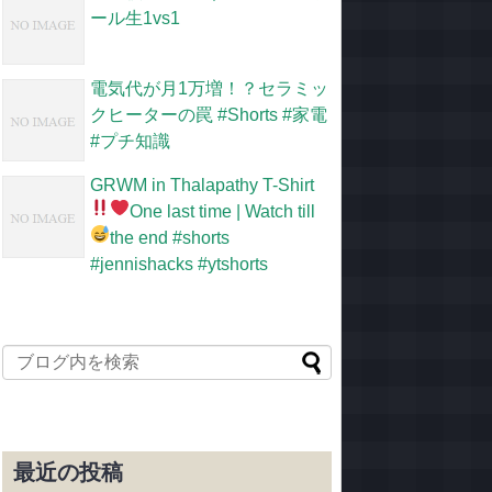
ール生1vs1
電気代が月1万増！？セラミッ
クヒーターの罠 #Shorts #家電
#プチ知識
GRWM in Thalapathy T-Shirt
One last time
| Watch till
the end
#shorts
#jennishacks #ytshorts
最近の投稿