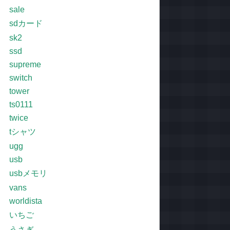
sale
sdカード
sk2
ssd
supreme
switch
tower
ts0111
twice
tシャツ
ugg
usb
usbメモリ
vans
worldista
いちご
うさぎ