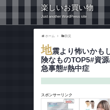
楽しいお買い物
Just another WordPress site
ホーム
防災
地
震より怖いかも
険なものTOP5#資源
急事態#熱中症
スポンサーリンク