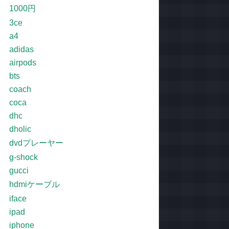
1000円
3ce
a4
adidas
airpods
bts
coach
coca
dhc
dholic
dvdプレーヤー
g-shock
gucci
hdmiケーブル
iface
ipad
iphone