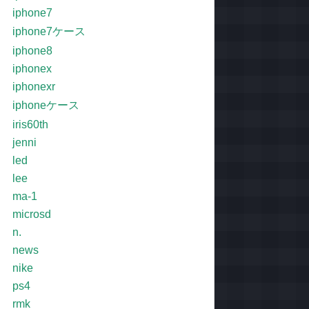
iphone7
iphone7ケース
iphone8
iphonex
iphonexr
iphoneケース
iris60th
jenni
led
lee
ma-1
microsd
n.
news
nike
ps4
rmk