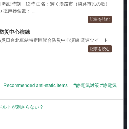
1日 鳴動時刻：12時 曲名：輝く淡路市（淡路市民の歌）
 拡声器個数： ...
記事を読む
合防災中心演練
8年國家防災日台北車站特定區聯合防災中心演練.関連ツイート
記事を読む
mended anti-static items！ #静電気対策 #静電気
ベルトが刺さらない？