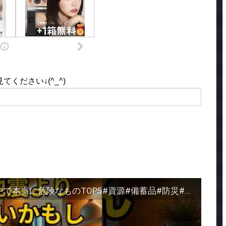
ください↓(^_^)
地震より怖いかもしれません家の中で本当に危険なものTOP5#資源#備蓄品#防災#地震#津波#緊急事態#熱中症