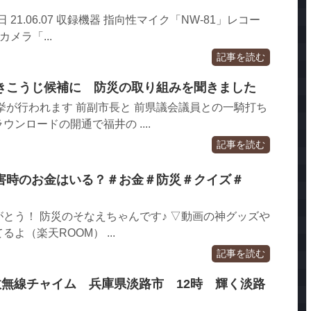
録日 21.06.07 収録機器 指向性マイク「NW-81」レコー
」カメラ「...
記事を読む
きこうじ候補に 防災の取り組みを聞きました
井市長選挙が行われます 前副市長と 前県議会議員との一騎打ち
ンロードの開通で福井の ....
記事を読む
災害時のお金はいる？＃お金＃防災＃クイズ＃
とう！ 防災のそなえちゃんです♪ ▽動画の神グッズや
よ（楽天ROOM） ...
記事を読む
行政無線チャイム 兵庫県淡路市 12時 輝く淡路