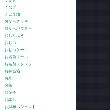
うなぎ
えごま油
おからクッキー
おからパウダー
おしりふき
おむつ
おむつケーキ
お名前シール
お名前スタンプ
お弁当箱
お米
お茶
お菓子
お試し
お財布ポシェット