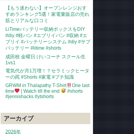
【もう迷わない】オーブンレンジおす
すめランキング5選！家電量販店の売れ
筋とリアルな口コミ
LiTimeバッテリー収納ボックスをDIY
#diy #軽バン #エブリイバン #収納 #エ
ブリイ #バッテリーシステム #diy #サブ
バッテリー #litime #shorts
成田校 金曜日 けいコーチ スクール生
1vs1
電気代が月1万増！？セラミックヒータ
ーの罠 #Shorts #家電 #プチ知識
GRWM in Thalapathy T-Shirt
One last
time
| Watch till the end
#shorts
#jennishacks #ytshorts
アーカイブ
2026年