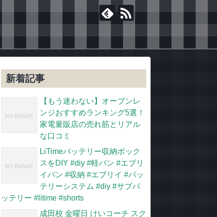
新着記事
【もう迷わない】オーブンレ
ンジおすすめランキング5選！
家電量販店の売れ筋とリアル
な口コミ
LiTimeバッテリー収納ボック
スをDIY #diy #軽バン #エブリ
イバン #収納 #エブリイ #バッ
テリーシステム #diy #サブバ
ッテリー #litime #shorts
成田校 金曜日 けいコーチ スク