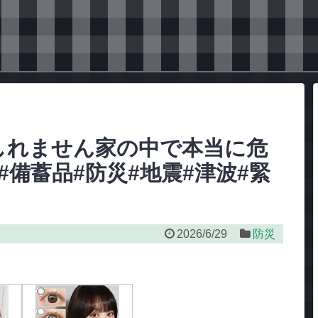
しれません家の中で本当に危
#備蓄品#防災#地震#津波#緊
2026/6/29
防災