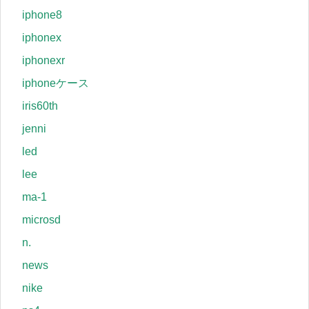
iphone8
iphonex
iphonexr
iphoneケース
iris60th
jenni
led
lee
ma-1
microsd
n.
news
nike