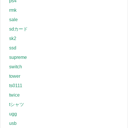
ps4
rmk
sale
sdカード
sk2
ssd
supreme
switch
tower
ts0111
twice
tシャツ
ugg
usb