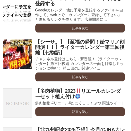
登録する
Googleカレンダー他に予定を登録するファイルを自
作して、web上で「カレンダーに登録して下さい」
と進めるリンクを作ります。広報関連に...
記事を読む
【シーサ。】【至福の瞬間！始マリノ刻
開演！！】ライターカレンダー第三回後
編【化物語】
チャンネル登録はこちら♪ 新番組！【ライターカレ
ンダー】第三回後編 カレンダーの一面を目指しミッ
ションに挑む！ 第二回の...関連ツイ...
記事を読む
【多肉植物】2023
リエールカレンダ
ーセット植え付け
多肉植物 #リエール#たにくしょくぶつ.関連ツイート
記事を読む
【北九州記念2025予想】今月のJRAカレ