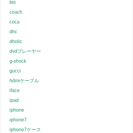
bts
coach
coca
dhc
dholic
dvdプレーヤー
g-shock
gucci
hdmiケーブル
iface
ipad
iphone
iphone7
iphone7ケース