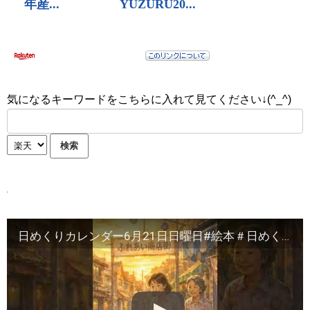
気になるキーワードをこちらに入れて見てください↓(^_^)
日めくりカレンダー6月21日日曜日#絵本＃日めくりカレンダー＃癒し#暦＃日本の心＃かわいい絵＃季節＃日本の自然