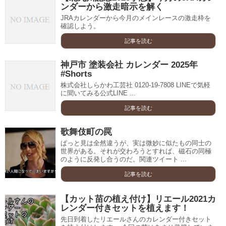
ンダーから激走暗示を解く
JRAカレンダーから今月のメインレースの激走枠を
確認しよう。
記事を読む
神戸市 塗装会社 カレンダー 2025年
#Shorts
株式会社しらかわ工芸社 0120-19-7808 LINEで気軽
に聞いてみる公式LINE ...
記事を読む
歌舞伎町の罠
ぱっと見は全然違うが、実は微妙に似たもの同士の
世界がある。それが交わろうとすれば、磁石の同極
のように反発し合うのだ。関連ツイート ...
記事を読む
【カット苗の植え付け】リエール2021カ
レンダー付きセットを植えます！
先日到着したリエールさんのカレンダー付きセット