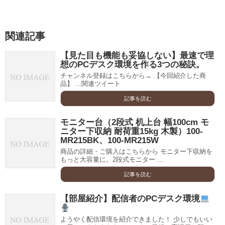
関連記事
【見た目も機能も妥協しない】最速で理
想のPCデスク環境を作る3つの秘訣。
チャンネル登録はこちらから→ 【今回紹介した商
品】 ...関連ツイート
記事を読む
モニター台（2段式 机上台 幅100cm モ
ニター下収納 耐荷重15kg 木製）100-
MR215BK、100-MR215W
商品の詳細・ご購入はこちらから モニター下収納を
もっと大容量に。2段式モニター ...
記事を読む
【部屋紹介】配信者のPCデスク環境
ようやく配信環境を紹介できました！ 少しでもいい