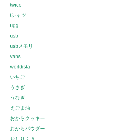
twice
tシャツ
ugg
usb
usbメモリ
vans
worldista
いちご
うさぎ
うなぎ
えごま油
おからクッキー
おからパウダー
おしりふき