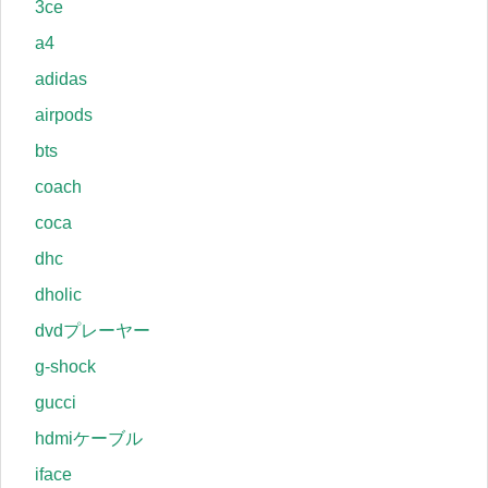
3ce
a4
adidas
airpods
bts
coach
coca
dhc
dholic
dvdプレーヤー
g-shock
gucci
hdmiケーブル
iface