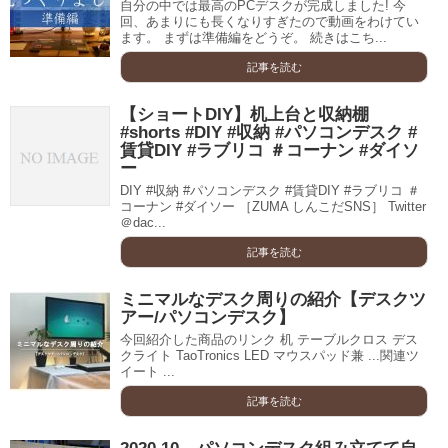
自分の中では最高のPCデスクが完成しました! 今
回、あまりにも長くなりすぎたので動画をわけてい
ます。 まずは準備編をどうぞ。 続きはこち...
記事を読む
【ショートDIY】机上台と収納棚
#shorts #DIY #収納 #パソコンデスク #
賃貸DIY #ラブリコ ＃コーナン #ダイソ
ー
DIY #収納 #パソコンデスク #賃貸DIY #ラブリコ ＃
コーナン #ダイソー ［ZUMA しんこだSNS］ Twitter
＠dac...
記事を読む
ミニマルなデスク周りの紹介【デスクツ
アー/パソコンデスク】
今回紹介した商品のリンク 机 テーブルクロス デス
クライト TaoTronics LED マウスパッド兼 ...関連ツ
イート ...
記事を読む