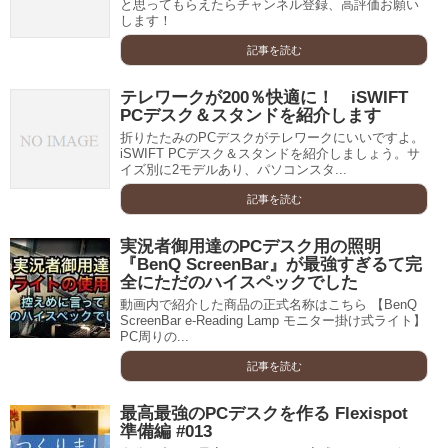
と思ってもらえたらチャンネル登録、高評価お願い
します！
記事を読む
テレワークが200％快適に！ iSWIFT
PCデスク＆スタンドを紹介します
折りたたみのPCデスクがテレワークにいいですよ。
iSWIFT PCデスク＆スタンドを紹介しましょう。サ
イズ別に2モデルあり、パソコンスタ...
記事を読む
実況者御用達のPCデスク用の照明
『BenQ ScreenBar』が最強すぎるて完
全にただのハイスペックでした
動画内で紹介した商品の正式名称はこちら 【BenQ
ScreenBar e-Reading Lamp モニター掛け式ライト】
PC周りの...
記事を読む
最高最強のPCデスクを作る Flexispot
準備編 #013