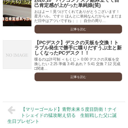
2020.10 パソコンデスク組み立てて自
己肯定感が上がった単純娘(笑)
おはよー！見つけてくれてありがとうございます！
星月ハル。です☆ ほんとに単純なんだからｗ まだま
だ日中はアツいですね；；； 自分の周り...
記事を読む
【PCデスク】デスクの天板を交換！ト
ラブル発生で勝手に喋りだすうぷ主と新
しくなったPCデスク！！
喋るのは許可制 ＜もくじ＞ 0:00 デスクの天板を交
換したい 2:25 準備 3:45 あれ？ 5:41 交換 7:12 完成
□関連...
記事を読む
【マリーゴールド】青野未来５度目防衛！ナイ
トシェイドの猛攻耐え切る 生観戦した父に誕
生日プレゼント