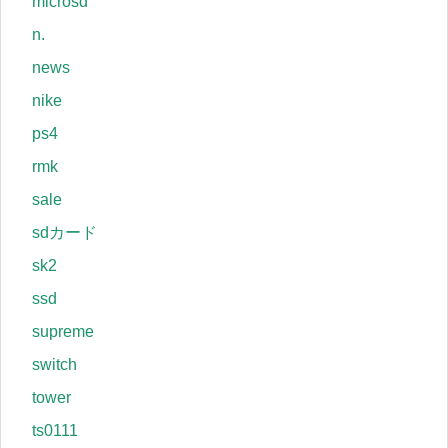
microsd
n.
news
nike
ps4
rmk
sale
sdカード
sk2
ssd
supreme
switch
tower
ts0111