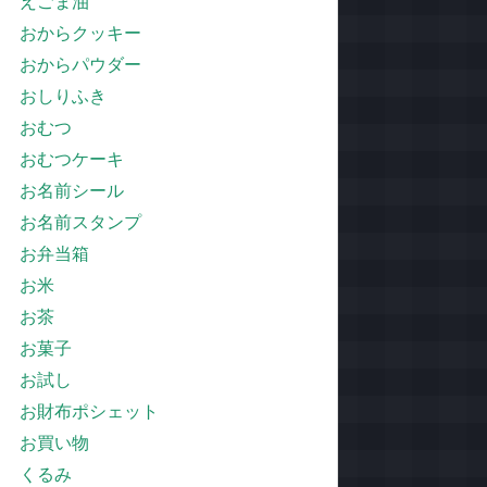
えごま油
おからクッキー
おからパウダー
おしりふき
おむつ
おむつケーキ
お名前シール
お名前スタンプ
お弁当箱
お米
お茶
お菓子
お試し
お財布ポシェット
お買い物
くるみ