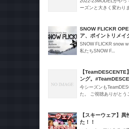
2022‐23MODEL
ーズンと大きく変わりました
SNOW FLICKR OP
ア、ポイントリメイ
SNOW FLICKR snow 
私たちSNOW F...
【TeamDESCEN
ング。#TeamDES
今シーズンもTeamD
た。 ご視聴ありがとうご
【スキーウェア】異
た！！