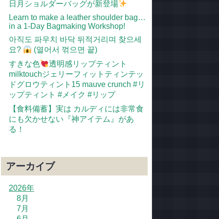
日月ショルダーバッグが新登場
Learn to make a leather shoulder bag…
in a 1-Day Bagmaking Workshop!
아직도 파우치 바닥 뒤적거리며 찾으세
요?
(열어서 꺾으면 끝)
すきな色
透明感リップティント
milktouchジェリーフィットティンテッ
ドグロウティント15 mauve crunch #リ
ップティント #メイク #リップ
【食料備蓄】実は カルディには非常食
にも欠かせない『神アイテム』があ
る！
アーカイブ
2026年
8月
7月
6月