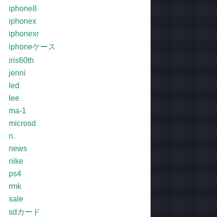
iphone8
iphonex
iphonexr
iphoneケース
iris60th
jenni
led
lee
ma-1
microsd
n.
news
nike
ps4
rmk
sale
sdカード