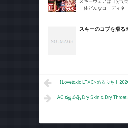
スキーウェアは自分で
一体どんなコーディネート
スキーのコブを滑る
【Lovetoxic LTXC×めるぷち】2026
AC వల్ల వచ్చే Dry Skin & Dry Throat 