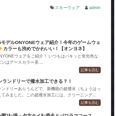
スキーウェア
admin
025モデルONYONEウェア紹介！今年のゲームウェ
カラーも渋めでかわいい！【オンヨネ】
ンのONYONEウェアをご紹介！ いつもはパキッと蛍光色な
はアースカラー系 ...
記事を読む
ンランドリーで撥水加工できる？！
ランドリーあらうんどで、新機能の超撥水（ちょうはっ
てみました。この超撥水加工には、クリーニング...
記事を読む
公園ｽｷｰ場・夕方ナイﾀｰ滑走とパロラマコース