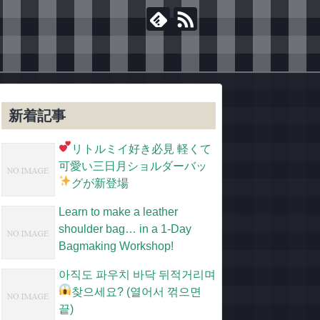
新着記事
リトルミイ好き必見
軽くて
可愛い三日月ショルダーバッ
グが新登場
Learn to make a leather
shoulder bag… in a 1-Day
Bagmaking Workshop!
아직도 파우치 바닥 뒤적거리며
찾으세요?
(열어서 꺾으면
끝)