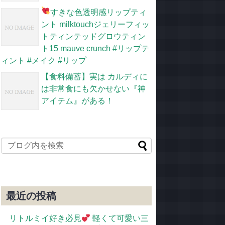
すきな色
透明感リップティ
ント milktouchジェリーフィッ
トティンテッドグロウティン
ト15 mauve crunch #リップテ
ィント #メイク #リップ
【食料備蓄】実は カルディに
は非常食にも欠かせない『神
アイテム』がある！
最近の投稿
リトルミイ好き必見
軽くて可愛い三