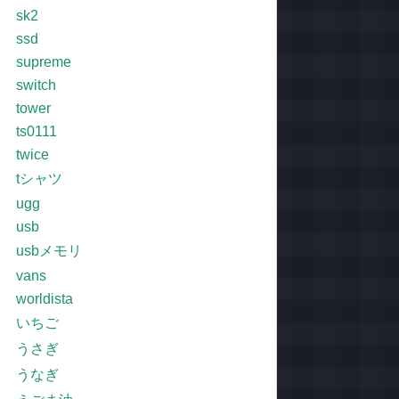
sk2
ssd
supreme
switch
tower
ts0111
twice
tシャツ
ugg
usb
usbメモリ
vans
worldista
いちご
うさぎ
うなぎ