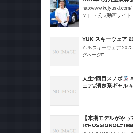
http:www.kujyus
Ｖ］ ・公式動画サイト・
YUK スキーウェア 202
YUKスキーウェア 202
グページ□ ...
人生2回目スノボ
ェア#清楚系ギャル 
【来期モデルがやってき
♪#ROSSIGNOL#T