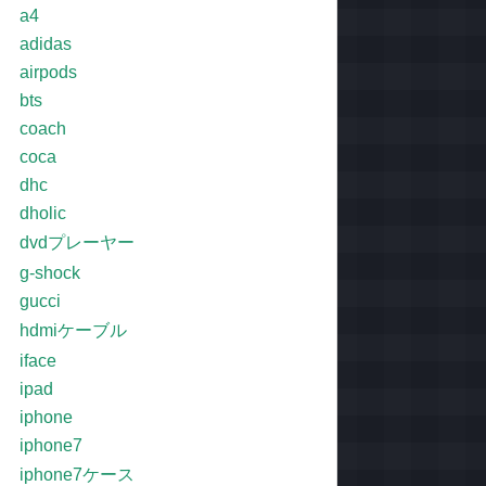
a4
adidas
airpods
bts
coach
coca
dhc
dholic
dvdプレーヤー
g-shock
gucci
hdmiケーブル
iface
ipad
iphone
iphone7
iphone7ケース