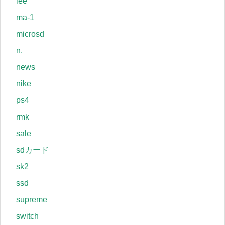
lee
ma-1
microsd
n.
news
nike
ps4
rmk
sale
sdカード
sk2
ssd
supreme
switch