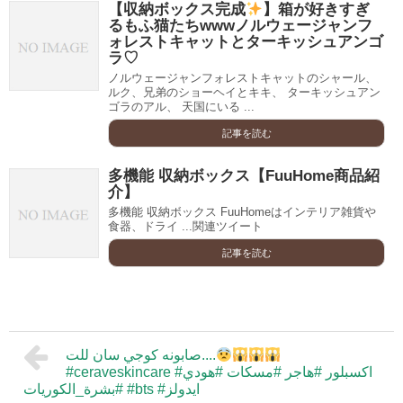
【収納ボックス完成
】箱が好きすぎ
るもふ猫たちwwwノルウェージャンフ
ォレストキャットとターキッシュアンゴ
ラ♡
ノルウェージャンフォレストキャットのシャール、
ルク、兄弟のショーヘイとキキ、 ターキッシュアン
ゴラのアル、 天国にいる ...
記事を読む
多機能 収納ボックス【FuuHome商品紹
介】
多機能 収納ボックス FuuHomeはインテリア雑貨や
食器、ドライ ...関連ツイート
記事を読む
صابونه كوجي سان للت....
#ceraveskincare #اكسبلور #هاجر #مسكات #هودي
#بشرة_الكوريات #bts #ايدولز