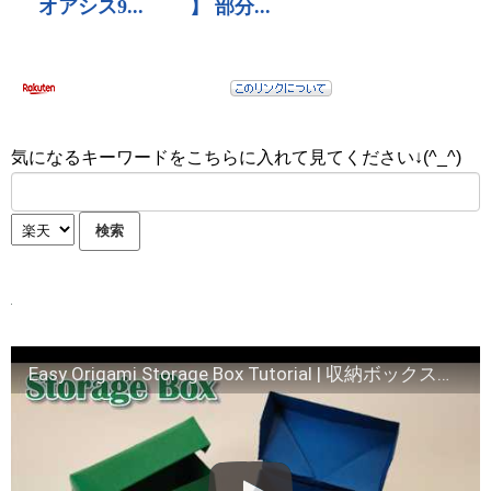
気になるキーワードをこちらに入れて見てください↓(^_^)
Easy Origami Storage Box Tutorial | 収納ボックス折り紙 | How To Fold A Storage Box | Step by Step Tutorial