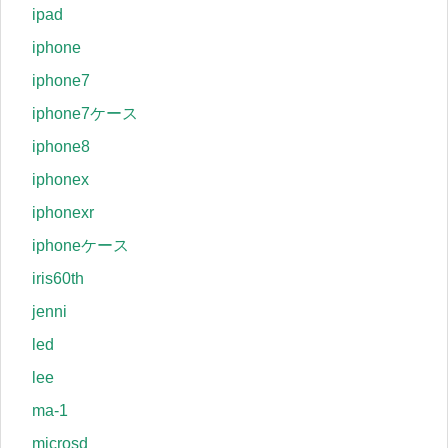
ipad
iphone
iphone7
iphone7ケース
iphone8
iphonex
iphonexr
iphoneケース
iris60th
jenni
led
lee
ma-1
microsd