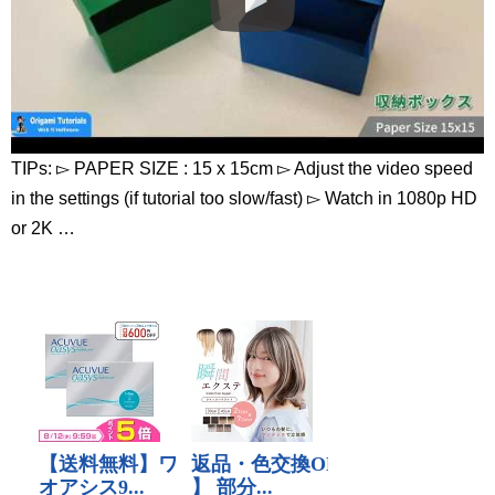
TIPs: ▻ PAPER SIZE : 15 x 15cm ▻ Adjust the video speed
in the settings (if tutorial too slow/fast) ▻ Watch in 1080p HD
or 2K …