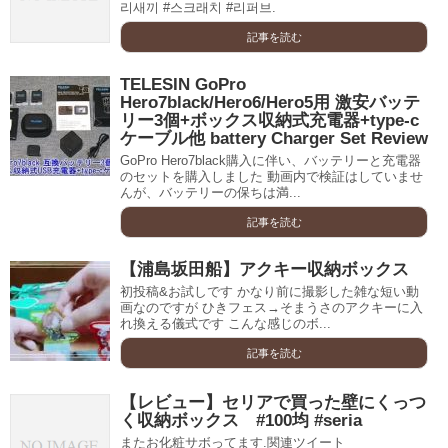
리새끼 #스크래치 #리퍼브.
記事を読む
TELESIN GoPro
Hero7black/Hero6/Hero5用 激安バッテ
リー3個+ボックス収納式充電器+type-c
ケーブル他 battery Charger Set Review
GoPro Hero7black購入に伴い、バッテリーと充電器
のセットを購入しました 動画内で検証はしていませ
んが、バッテリーの保ちは満...
記事を読む
【浦島坂田船】アクキー収納ボックス
初投稿&お試しです かなり前に撮影した雑な短い動
画なのですが ひきフェス→そまうさのアクキーに入
れ換える儀式です こんな感じのボ...
記事を読む
【レビュー】セリアで買った壁にくっつ
く収納ボックス #100均 #seria
またお化粧サボってます.関連ツイート