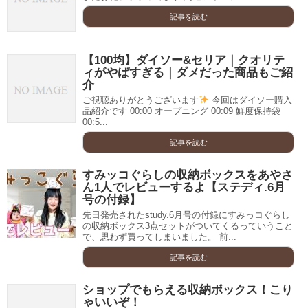
記事を読む
【100均】ダイソー&セリア｜クオリテ
ィがやばすぎる｜ダメだった商品もご紹
介
ご視聴ありがとうございます
今回はダイソー購入
品紹介です 00:00 オープニング 00:09 鮮度保持袋
00:5...
記事を読む
すみッコぐらしの収納ボックスをあやさ
ん1人でレビューするよ【ステディ.6月
号の付録】
先日発売されたstudy.6月号の付録にすみっコぐらし
の収納ボックス3点セットがついてくるっていうこと
で、思わず買ってしまいました。 前...
記事を読む
ショップでもらえる収納ボックス！こり
ゃいいぞ！