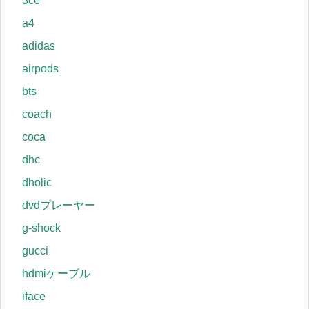
3ce
a4
adidas
airpods
bts
coach
coca
dhc
dholic
dvdプレーヤー
g-shock
gucci
hdmiケーブル
iface