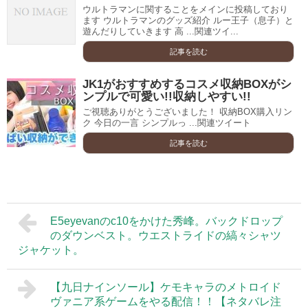
ウルトラマンに関することをメインに投稿しており
ます ウルトラマンのグッズ紹介 ルー王子（息子）と
遊んだりしていきます 高 ...関連ツイ...
記事を読む
JK1がおすすめするコスメ収納BOXがシ
ンプルで可愛い!!収納しやすい!!
ご視聴ありがとうございました！ 収納BOX購入リン
ク 今日の一言 シンプルっ ...関連ツイート
記事を読む
E5eyevanのc10をかけた秀峰。バックドロップ
のダウンベスト。ウエストライドの縞々シャツ
ジャケット。
【九日ナインソール】ケモキャラのメトロイド
ヴァニア系ゲームをやる配信！！【ネタバレ注