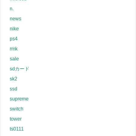
n.
news
nike
ps4
rmk
sale
sdカード
sk2
ssd
supreme
switch
tower
ts0111