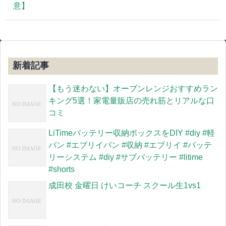
意】
新着記事
【もう迷わない】オーブンレンジおすすめラン
キング5選！家電量販店の売れ筋とリアルな口
コミ
LiTimeバッテリー収納ボックスをDIY #diy #軽
バン #エブリイバン #収納 #エブリイ #バッテ
リーシステム #diy #サブバッテリー #litime
#shorts
成田校 金曜日 けいコーチ スクール生1vs1