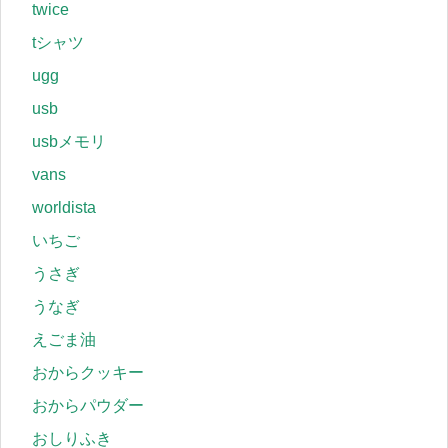
twice
tシャツ
ugg
usb
usbメモリ
vans
worldista
いちご
うさぎ
うなぎ
えごま油
おからクッキー
おからパウダー
おしりふき