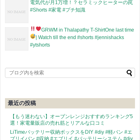
電気代が月1万増！？セラミックヒーターの罠
#Shorts #家電 #プチ知識
GRWM in Thalapathy T-Shirt
One last time
| Watch till the end
#shorts #jennishacks
#ytshorts
最近の投稿
【もう迷わない】オーブンレンジおすすめランキング5
選！家電量販店の売れ筋とリアルな口コミ
LiTimeバッテリー収納ボックスをDIY #diy #軽バン #エ
ブリイバン #収納 #エブリイ #バッテリーシステム #diy