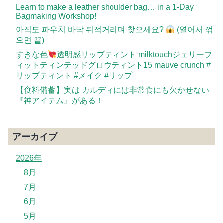
Learn to make a leather shoulder bag… in a 1-Day
Bagmaking Workshop!
아직도 파우치 바닥 뒤적거리며 찾으세요?
(열어서 꺾
으면 끝)
すきな色
透明感リップティント milktouchジェリーフ
ィットティンテッドグロウティント15 mauve crunch #
リップティント #メイク #リップ
【食料備蓄】実は カルディには非常食にも欠かせない
『神アイテム』がある！
アーカイブ
2026年
8月
7月
6月
5月