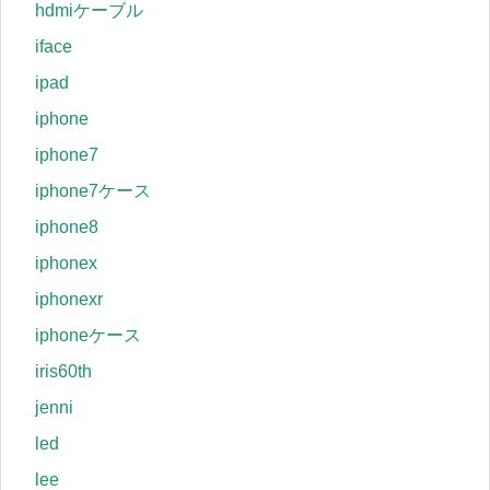
hdmiケーブル
iface
ipad
iphone
iphone7
iphone7ケース
iphone8
iphonex
iphonexr
iphoneケース
iris60th
jenni
led
lee