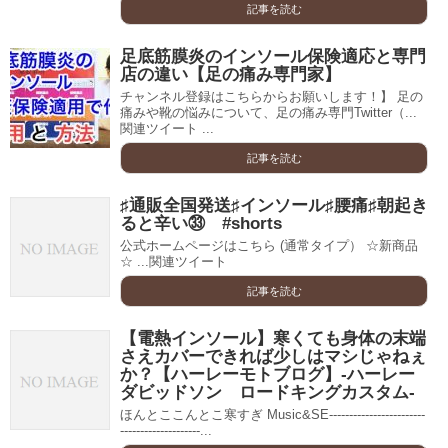
記事を読む
足底筋膜炎のインソール保険適応と専門
店の違い【足の痛み専門家】
チャンネル登録はこちらからお願いします！】 足の
痛みや靴の悩みについて、足の痛み専門Twitter（...
関連ツイート ...
記事を読む
♯通販全国発送♯インソール♯腰痛♯朝起き
ると辛い㉝ #shorts
公式ホームページはこちら (通常タイプ） ☆新商品
☆ ...関連ツイート
記事を読む
【電熱インソール】寒くても身体の末端
さえカバーできれば少しはマシじゃねぇ
か？【ハーレーモトブログ】-ハーレー
ダビッドソン ロードキングカスタム-
ほんとここんとこ寒すぎ Music&SE------------------------
--------------------...