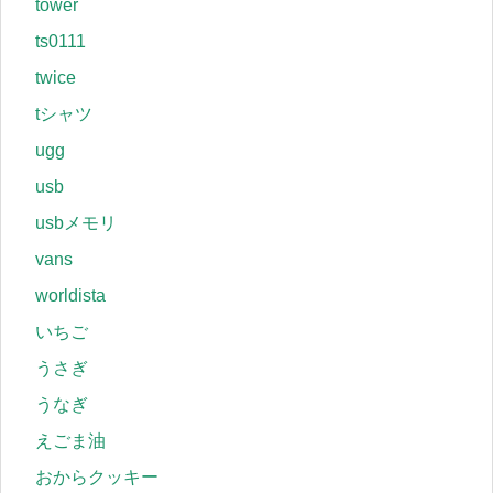
tower
ts0111
twice
tシャツ
ugg
usb
usbメモリ
vans
worldista
いちご
うさぎ
うなぎ
えごま油
おからクッキー