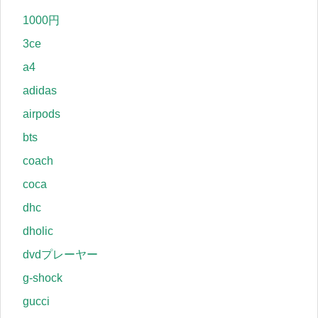
1000円
3ce
a4
adidas
airpods
bts
coach
coca
dhc
dholic
dvdプレーヤー
g-shock
gucci