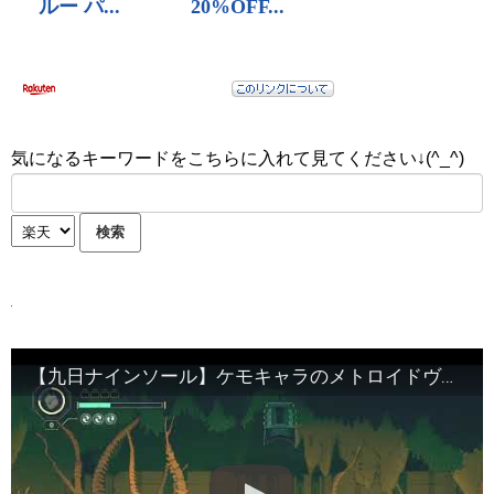
気になるキーワードをこちらに入れて見てください↓(^_^)
【九日ナインソール】ケモキャラのメトロイドヴァニア系ゲームをやる配信！！【ネタバレ注意】