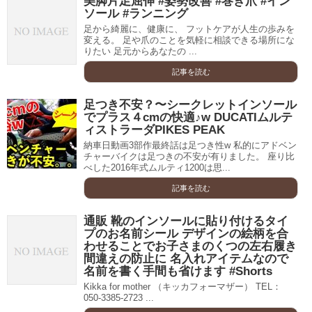
美脚片足屈伸 #姿勢改善 #巻き爪 #イン
ソール #ランニング
足から綺麗に、健康に、 フットケアが人生の歩みを
変える。 足や爪のことを気軽に相談できる場所にな
りたい 足元からあなたの ...
記事を読む
足つき不安？〜シークレットインソール
でプラス４cmの快適♪w DUCATIムルテ
ィストラーダPIKES PEAK
納車日動画3部作最終話は足つき性w 私的にアドベン
チャーバイクは足つきの不安が有りました。 座り比
べした2016年式ムルティ1200は思...
記事を読む
通販 靴のインソールに貼り付けるタイ
プのお名前シール デザインの絵柄を合
わせることでお子さまのくつの左右履き
間違えの防止に 名入れアイテムなので
名前を書く手間も省けます #Shorts
Kikka for mother （キッカフォーマザー） TEL：
050-3385-2723 ...