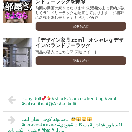
ンドリーラックを掃除
前回の動画の続きとなります 洗濯機の上に収納が欲
しくランドリーラックを配置しております！ 汚部屋
の名残を消し去ります！ 少ない物で....
記事を読む
【デザイン家具.com】 オシャレなデザ
インのランドリーラック
商品の購入はこちら▽ 関連ツイート
記事を読む
Baby doll
#shorts#dance #trending #viral
#subscribe #@Aisha_kutti
صابونه كوجي سان للت....
#ceraveskincare #اكسبلور #هاجر #مسكات #هودي
#بشرة_الكوريات #bts #ايدولز