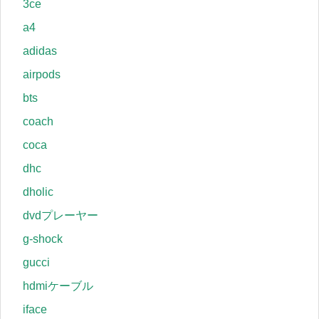
3ce
a4
adidas
airpods
bts
coach
coca
dhc
dholic
dvdプレーヤー
g-shock
gucci
hdmiケーブル
iface