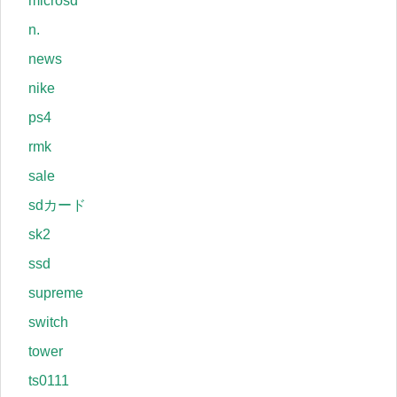
microsd
n.
news
nike
ps4
rmk
sale
sdカード
sk2
ssd
supreme
switch
tower
ts0111