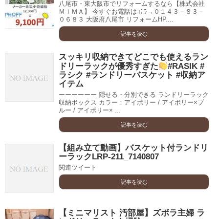
八尾市・東大阪市でリフォームするなら【株式会社
ＭＩＭＡ】 今すぐお電話はｺﾁﾗ→０１４３－８３－
０６８３ 大阪府八尾市 リフォームHP....
記事を読む
スッキリ収納できてどこでも使えるラン
ドリーラックが優秀すぎた
#RASIK #
ラシク #ランドリーバスケット #収納ア
イテム
ーーーーーー 隠せる・分別できる ランドリーラック
収納ボックス カラー：アイボリー / アイボリー×ブ
ルー / アイボリー× ...
記事を読む
【組み立て動画】バスケット付ランドリ
ーラックLRP-211_7140807
関連ツイート
記事を読む
【ミニマリスト 汚部屋】ズボラ主婦 ラ