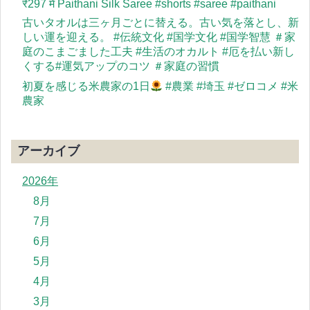
​₹297 में Paithani Silk Saree #shorts #saree #paithani
古いタオルは三ヶ月ごとに替える。古い気を落とし、新
しい運を迎える。 #伝統文化 #国学文化 #国学智慧 ＃家
庭のこまごました工夫 #生活のオカルト #厄を払い新し
くする#運気アップのコツ ＃家庭の習慣
初夏を感じる米農家の1日
#農業 #埼玉 #ゼロコメ #米
農家
アーカイブ
2026年
8月
7月
6月
5月
4月
3月