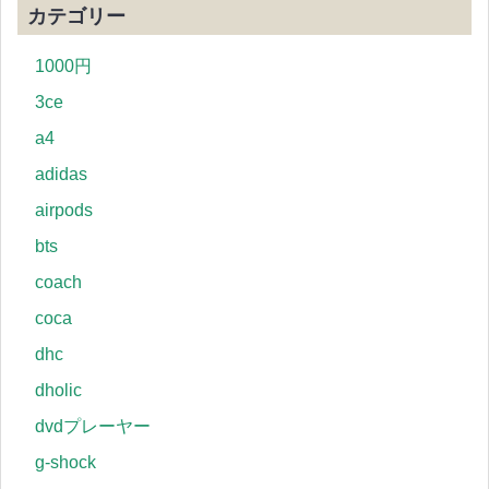
カテゴリー
1000円
3ce
a4
adidas
airpods
bts
coach
coca
dhc
dholic
dvdプレーヤー
g-shock