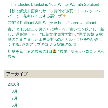
`This Electric Blanket is Your Winter Warmth Solution!
【秒で解決】面倒なサッシ掃除が激変！トイレットペー
パーで一発キレイにする裏ワザ
​₹297 में Paithani Silk Saree #shorts #saree #paithani
古いタオルは三ヶ月ごとに替える。古い気を落とし、新
しい運を迎える。 #伝統文化 #国学文化 #国学智慧 ＃家
庭のこまごました工夫 #生活のオカルト #厄を払い新し
くする#運気アップのコツ ＃家庭の習慣
初夏を感じる米農家の1日
#農業 #埼玉 #ゼロコメ #米
農家
アーカイブ
2026年
8月
7月
6月