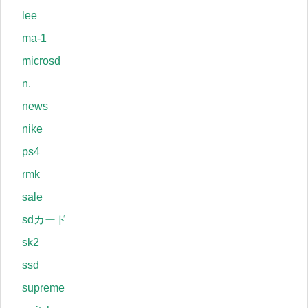
lee
ma-1
microsd
n.
news
nike
ps4
rmk
sale
sdカード
sk2
ssd
supreme