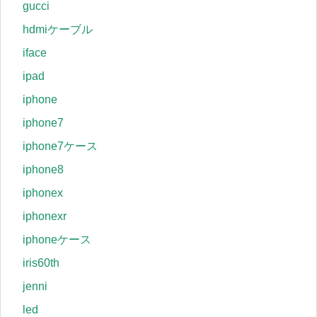
gucci
hdmiケーブル
iface
ipad
iphone
iphone7
iphone7ケース
iphone8
iphonex
iphonexr
iphoneケース
iris60th
jenni
led