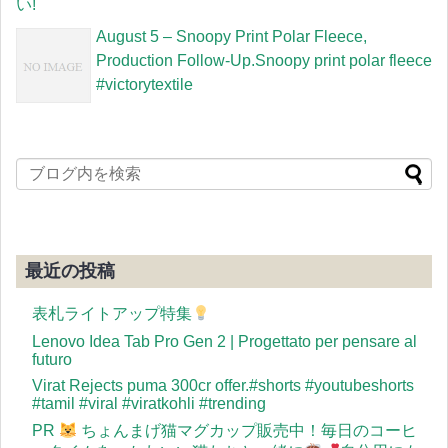
い!
August 5 – Snoopy Print Polar Fleece,
Production Follow-Up.Snoopy print polar fleece
#victorytextile
最近の投稿
表札ライトアップ特集
Lenovo Idea Tab Pro Gen 2 | Progettato per pensare al
futuro
Virat Rejects puma 300cr offer.#shorts #youtubeshorts
#tamil #viral #viratkohli #trending
PR
ちょんまげ猫マグカップ販売中！毎日のコーヒ