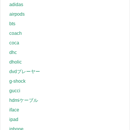
adidas
airpods
bts
coach
coca
dhc
dholic
dvdプレーヤー
g-shock
gucci
hdmiケーブル
iface
ipad
iphone