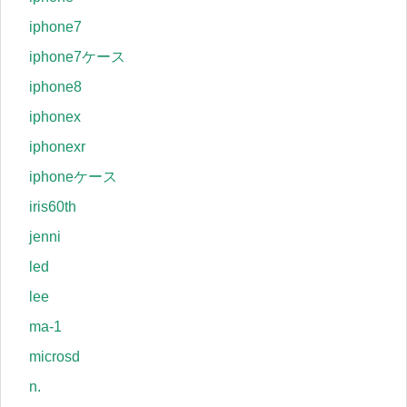
iphone7
iphone7ケース
iphone8
iphonex
iphonexr
iphoneケース
iris60th
jenni
led
lee
ma-1
microsd
n.