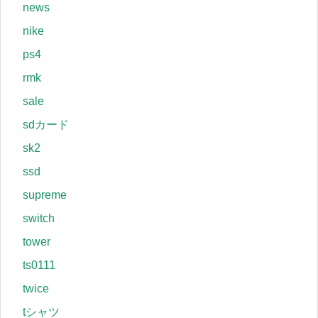
news
nike
ps4
rmk
sale
sdカード
sk2
ssd
supreme
switch
tower
ts0111
twice
tシャツ