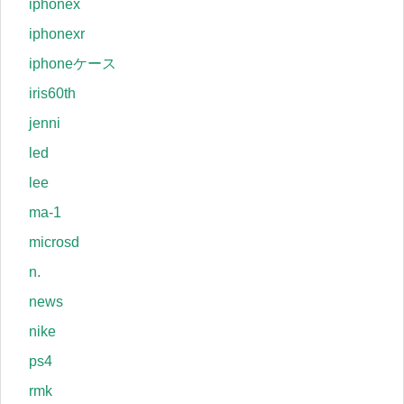
iphonex
iphonexr
iphoneケース
iris60th
jenni
led
lee
ma-1
microsd
n.
news
nike
ps4
rmk