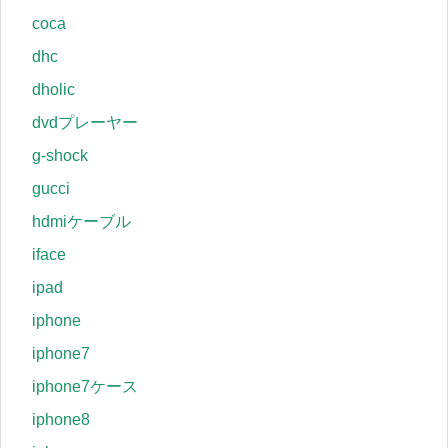
coca
dhc
dholic
dvdプレーヤー
g-shock
gucci
hdmiケーブル
iface
ipad
iphone
iphone7
iphone7ケース
iphone8