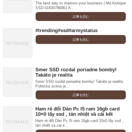
The best way to improve your business | Md Ashique
SSD 01830786861 A...
記事を読む
#trending#ssd#armystatus
記事を読む
Smer SSD rozdal poriadne bomby!
Takáto je realita
Smer SSD rozdal poriadne bomby! Takáto je realita
Politická scéna je...
記事を読む
Ham rẻ đổi Dàn Pc I5 ram 16gb card
10×0 lấy ssd , tản nhiệt và cái kết
Ham rẻ đổi Dàn Pc I5 ram 16gb card 10x0 lấy ssd ,
tản nhiệt và cái k...