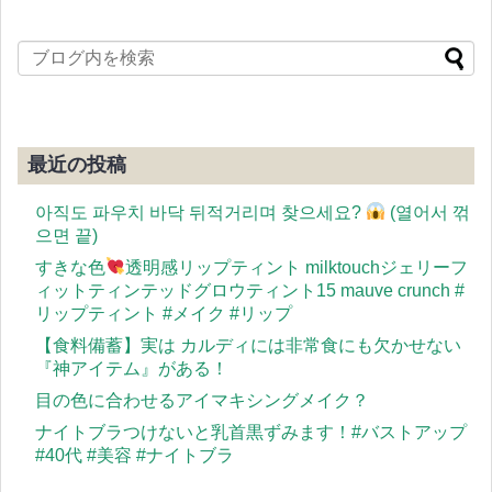
最近の投稿
아직도 파우치 바닥 뒤적거리며 찾으세요?
(열어서 꺾
으면 끝)
すきな色
透明感リップティント milktouchジェリーフ
ィットティンテッドグロウティント15 mauve crunch #
リップティント #メイク #リップ
【食料備蓄】実は カルディには非常食にも欠かせない
『神アイテム』がある！
目の色に合わせるアイマキシングメイク？
ナイトブラつけないと乳首黒ずみます！#バストアップ
#40代 #美容 #ナイトブラ