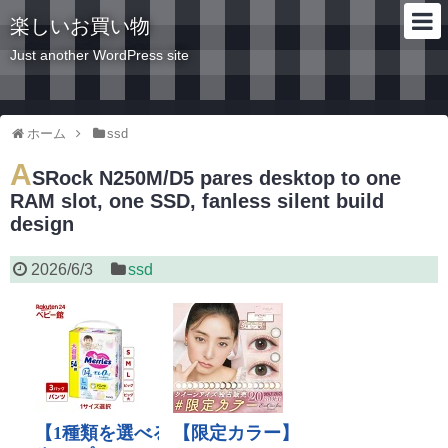
楽しいお買い物
Just another WordPress site
ホーム
ssd
A
SRock N250M/D5 pares desktop to one
RAM slot, one SSD, fanless silent build
design
2026/6/3
ssd