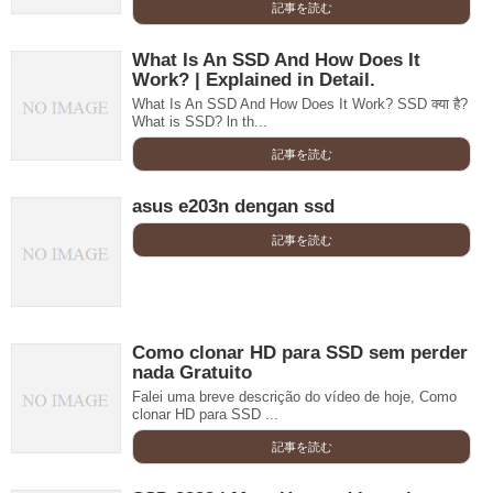
記事を読む
What Is An SSD And How Does It
Work? | Explained in Detail.
What Is An SSD And How Does It Work? SSD क्या है?
What is SSD? ln th...
記事を読む
asus e203n dengan ssd
記事を読む
Como clonar HD para SSD sem perder
nada Gratuito
Falei uma breve descrição do vídeo de hoje, Como
clonar HD para SSD ...
記事を読む