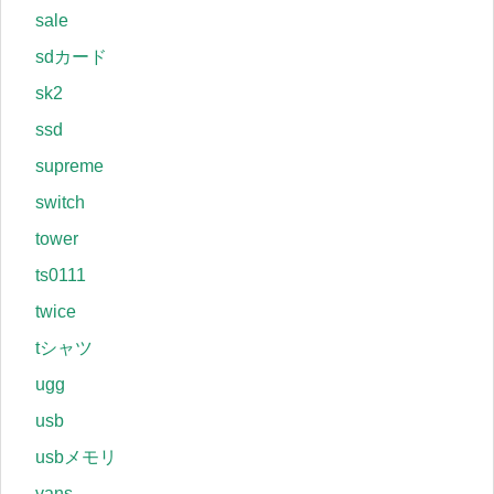
sale
sdカード
sk2
ssd
supreme
switch
tower
ts0111
twice
tシャツ
ugg
usb
usbメモリ
vans