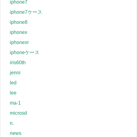
iphone7
iphone7ケース
iphone8
iphonex
iphonexr
iphoneケース
iris60th
jenni
led
lee
ma-1
microsd
n.
news