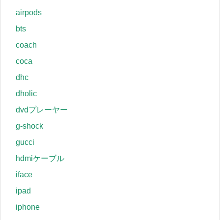
airpods
bts
coach
coca
dhc
dholic
dvdプレーヤー
g-shock
gucci
hdmiケーブル
iface
ipad
iphone