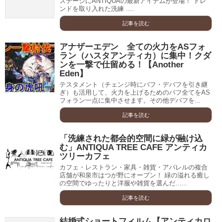
ステージにANTIQUAの最新アイテムが登場！ トレ
ンドを取り入れた洗練 ....
記事を読む
アナザーエデン 全ての火力をASフォ
ラン（ハスタアンティカ）に集中！クダ
ンを一撃で仕留める！【Another
Eden】
テスタメント（チェンジ時にバフ・デバフを引き継
ぎ）も活用して、火力を上げるためのバフ全てをAS
フォラン一点に集中させます。その他デバフを...
記事を読む
「洗練された都会的空間に緑が融け込
む」ANTIQUA TREE CAFE アンティカ
ツリーカフェ
カフェ・レストラン・家具・雑貨・アパレルの複合
店舗が和泉市はつが野にオープン！ 緑の溢れる癒し
の空間でゆったりと洋服や雑貨を選んだ......
記事を読む
結婚式ショートフィルム【アンティカロ