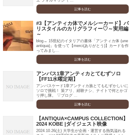
エ フォルマッジ（ ...
記事を読む
#3【アンティカ体でメルシーカード】パ
リスタイルのカリグラフィー♡～実用編
～
blog→ 15世紀のイタリアの書体「アンティカ体 (une
antiqua)」を使って【merci(ありがとう)】カードを作
ってみまし...
記事を読む
アンバス1章アンティカとてむずソロ
【FF11水曜定期】
アンバスケード1章アンティカ族とてもむずかしいに
ソロで挑戦！ 策アリ、経験ナシ、ナイトで何とかゴ
リ押し隊。 ▽ブログ ...
記事を読む
【ANTIQUA×CAMPUS COLLECTION】
2024 KOBE |ダイジェスト映像
2024.10.26(土) 大学生が企画・運営する熱気溢れる