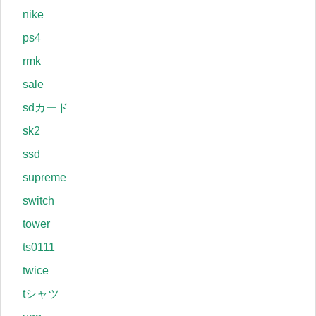
nike
ps4
rmk
sale
sdカード
sk2
ssd
supreme
switch
tower
ts0111
twice
tシャツ