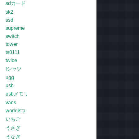
sdカード
sk2
ssd
supreme
switch
tower
ts0111
twice
tシャツ
ugg
usb
usbメモリ
vans
worldista
いちご
うさぎ
うなぎ