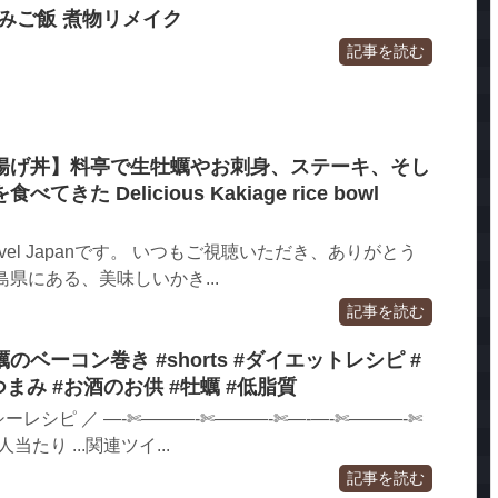
込みご飯 煮物リメイク
記事を読む
揚げ丼】料亭で生牡蠣やお刺身、ステーキ、そし
た Delicious Kakiage rice bowl
ravel Japanです。 いつもご視聴いただき、ありがとう
県にある、美味しいかき...
記事を読む
ベーコン巻き #shorts #ダイエットレシピ #
まみ #お酒のお供 #牡蠣 #低脂質
レシピ ／ —-✄———-✄———-✄—-—-✄———-✄
当たり ...関連ツイ...
記事を読む