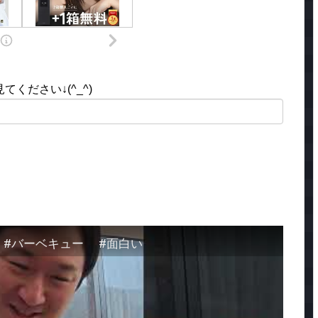
ください↓(^_^)
 #バーベキュー #面白い