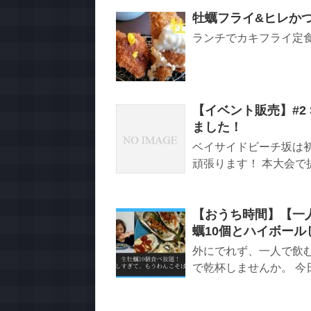
牡蠣フライ&ヒレか
ランチでカキフライ定
【イベント販売】#2
ました！
ベイサイドビーチ坂は
頑張ります！ 本大会で提
【おうち時間】【一
蠣10個とハイボー
外にでれず、一人で飲
で乾杯しませんか。 今日