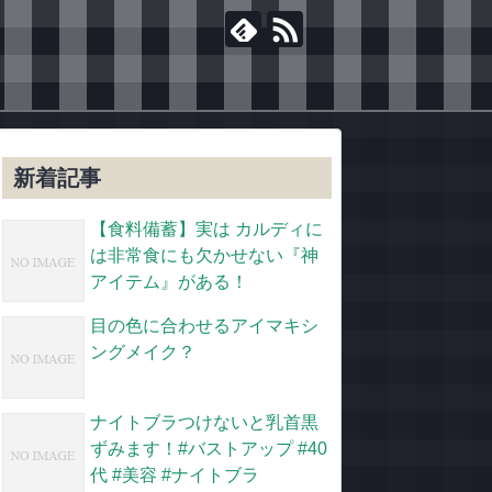
新着記事
【食料備蓄】実は カルディに
は非常食にも欠かせない『神
アイテム』がある！
目の色に合わせるアイマキシ
ングメイク？
ナイトブラつけないと乳首黒
ずみます！#バストアップ #40
代 #美容 #ナイトブラ