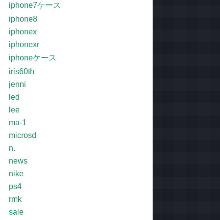
iphone7ケース
iphone8
iphonex
iphonexr
iphoneケース
iris60th
jenni
led
lee
ma-1
microsd
n.
news
nike
ps4
rmk
sale