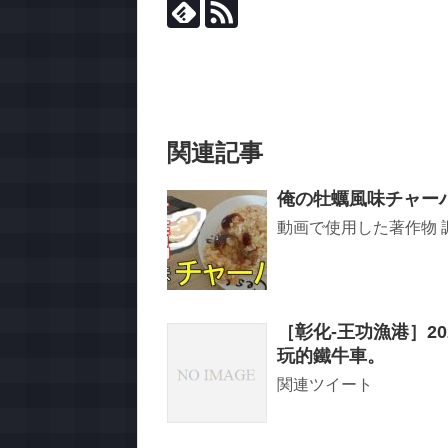
関連記事
俺の牡蠣風味チャー
動画で使用した著作物 調
［彰化-王功漁港］2
玩的鐵牛車。
関連ツイート