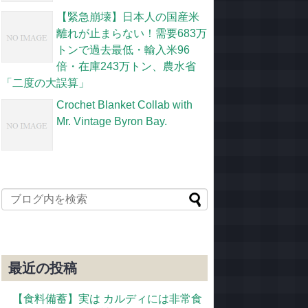
【緊急崩壊】日本人の国産米
離れが止まらない！需要683万
トンで過去最低・輸入米96
倍・在庫243万トン、農水省
「二度の大誤算」
Crochet Blanket Collab with
Mr. Vintage Byron Bay.
最近の投稿
【食料備蓄】実は カルディには非常食