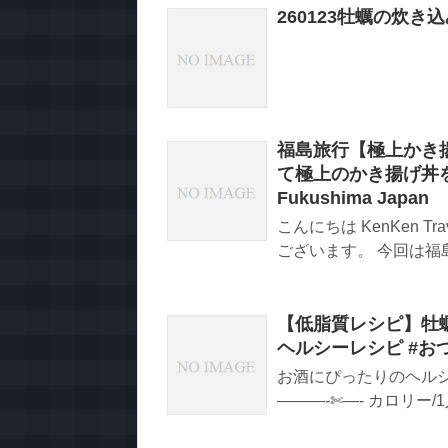
260123牡蠣の炊き
福島旅行【極上かき
て極上のかき揚げ丼を食べてき
Fukushima Japan
こんにちは KenKen T
ございます。 今回は福島
【低脂質レシピ】牡蠣の
ヘルシーレシピ #おつ
お酒にぴったりのヘルシー
———-✄—- カロリー/1人