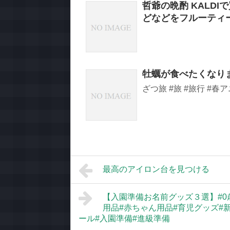
哲爺の晩酌 KALD
どなどをフルーティ
牡蠣が食べたくなります【
ざつ旅 #旅 #旅行 #春
最高のアイロン台を見つける
【入園準備お名前グッズ３選】#0
用品#赤ちゃん用品#育児グッズ#
ール#入園準備#進級準備