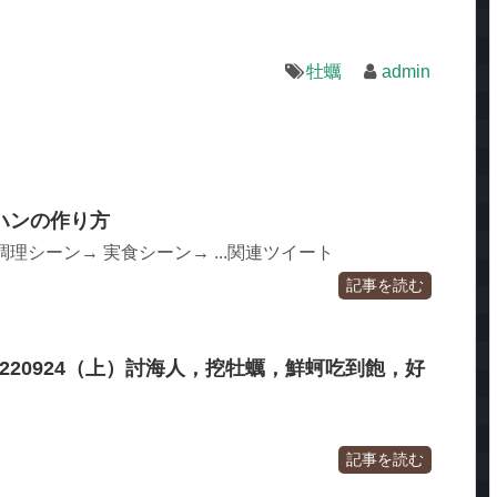
牡蠣
admin
ハンの作り方
理シーン→ 実食シーン→ ...関連ツイート
記事を読む
0220924（上）討海人，挖牡蠣，鮮蚵吃到飽，好
記事を読む