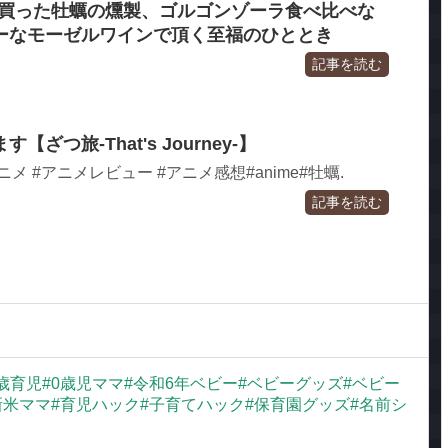
Iで買った牡蠣の燻製、ゴルゴンゾーラ食べ比べな
ーなモーゼルワインで頂く至福のひととき
記事を読む
ざつ旅-That's Journey-】
アニメ #アニメレビュー #アニメ感想#anime#牡蠣.
記事を読む
歳育児#0歳児ママ#令和6年ベビー#ベビーグッズ#ベビー
新米ママ#育児ハック#子育てハック#保育園グッズ#名前シ