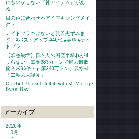
にも欠かせない『神アイテム』があ
る！
目の色に合わせるアイマキシングメイ
ク？
ナイトブラつけないと乳首黒ずみま
す！#バストアップ #40代 #美容 #ナイ
トブラ
【緊急崩壊】日本人の国産米離れが止
まらない！需要683万トンで過去最低・
輸入米96倍・在庫243万トン、農水省
「二度の大誤算」
Crochet Blanket Collab with Mr. Vintage
Byron Bay.
アーカイブ
2026年
8月
7月