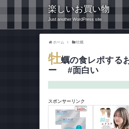
楽しいお買い物
Just another WordPress site
ホーム
牡蠣
牡
蠣の食レポする
ー #面白い
スポンサーリンク