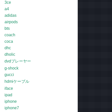
3ce
a4
adidas
airpods
bts
coach
coca
dhc
dholic
dvdプレーヤー
g-shock
gucci
hdmiケーブル
iface
ipad
iphone
iphone7