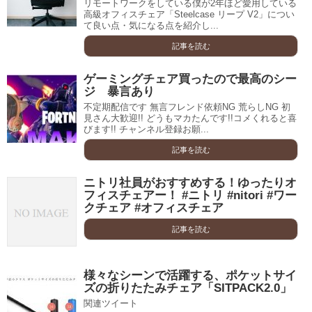
リモートワークをしている僕が2年ほど愛用している
高級オフィスチェア「Steelcase リープ V2」につい
て良い点・気になる点を紹介し...
記事を読む
ゲーミングチェア買ったので最高のシー
ジ 暴言あり
不定期配信です 無言フレンド依頼NG 荒らしNG 初
見さん大歓迎!! どうもマカたんです!!コメくれると喜
びます!! チャンネル登録お願...
記事を読む
ニトリ社員がおすすめする！ゆったりオ
フィスチェアー！ #ニトリ #nitori #ワー
クチェア #オフィスチェア
記事を読む
様々なシーンで活躍する、ポケットサイ
ズの折りたたみチェア「SITPACK2.0」
関連ツイート