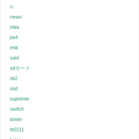
n.
news
nike
ps4
rmk
sale
sdカード
sk2
ssd
supreme
switch
tower
ts0111