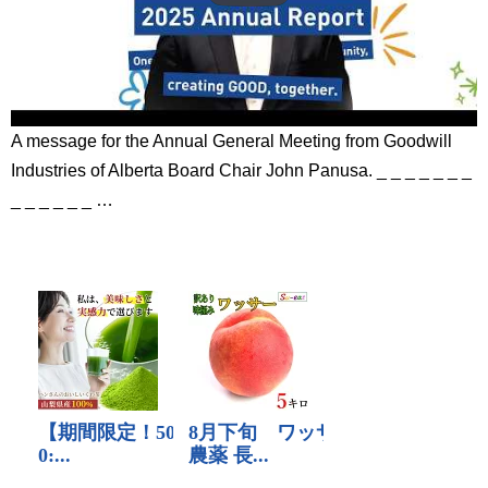
A message for the Annual General Meeting from Goodwill
Industries of Alberta Board Chair John Panusa. _ _ _ _ _ _ _
_ _ _ _ _ _ …