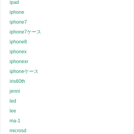
ipad
iphone
iphone7
iphone7ケース
iphone8
iphonex
iphonexr
iphoneケース
iris60th
jenni
led
lee
ma-1
microsd