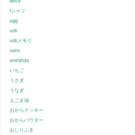
twice
tシャツ
ugg
usb
usbメモリ
vans
worldista
いちご
うさぎ
うなぎ
えごま油
おからクッキー
おからパウダー
おしりふき