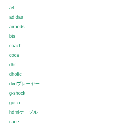
a4
adidas
airpods
bts
coach
coca
dhc
dholic
dvdプレーヤー
g-shock
gucci
hdmiケーブル
iface