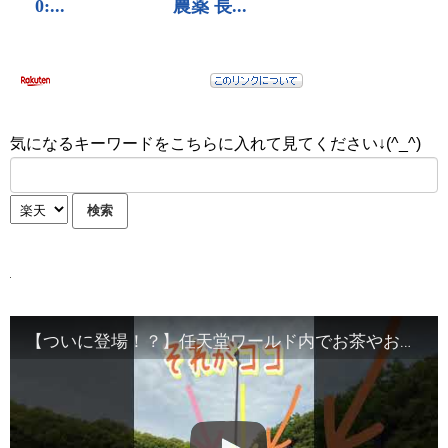
気になるキーワードをこちらに入れて見てください↓(^_^)
【ついに登場！？】任天堂ワールド内でお茶やお水が買えるカートが登場！！＃usj ＃ユニバ