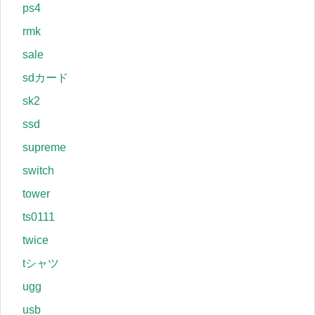
ps4
rmk
sale
sdカード
sk2
ssd
supreme
switch
tower
ts0111
twice
tシャツ
ugg
usb