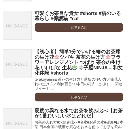
可愛くお茶目な貴女 #shorts #猫のいる
暮らし #保護猫 #cat
記事を読む
【初心者】簡単1分でいける椿のお茶席
の生け花
ツバキ 茶花の生け方
フラ
ワーアレンジメント つばき 茶会の生け
花 いけばな 生花
寺子屋NINJA – 和文
化体験 #shorts
terakoyaninja 茶花の生け方と薄板の使い方／籠花入
れの生け方／利休百首: □本日の花卉（かき） ...関連
ツイート ...
記事を読む
硬度の異なる水でお茶を飲み比べ【お茶
が1番おいしい水はどれだ】
お茶の入れ方#水飲み比べ#名水#お茶の水#硬度#日本
茶 日本全国の硬度が異なるお水を使ってお茶を飲み