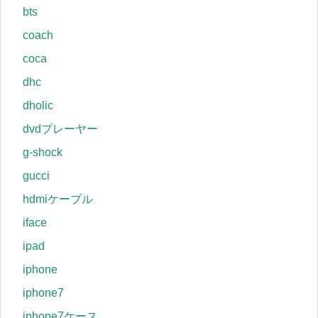
bts
coach
coca
dhc
dholic
dvdプレーヤー
g-shock
gucci
hdmiケーブル
iface
ipad
iphone
iphone7
iphone7ケース