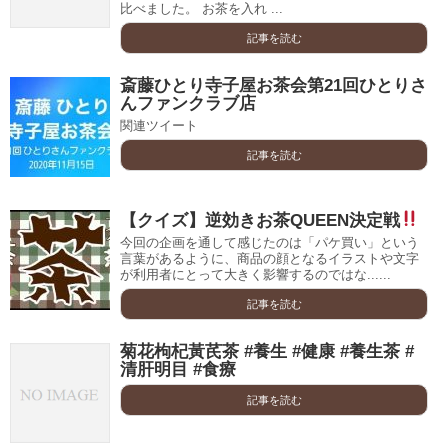
比べました。 お茶を入れ ...
記事を読む
斎藤ひとり寺子屋お茶会第21回ひとりさ
んファンクラブ店
関連ツイート
記事を読む
【クイズ】逆効きお茶QUEEN決定戦
今回の企画を通して感じたのは「パケ買い」という
言葉があるように、商品の顔となるイラストや文字
が利用者にとって大きく影響するのではな......
記事を読む
菊花枸杞黃芪茶 #養生 #健康 #養生茶 #
清肝明目 #食療
記事を読む