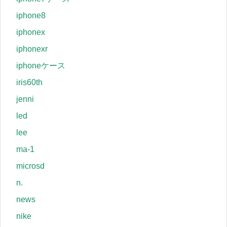
iphone8
iphonex
iphonexr
iphoneケース
iris60th
jenni
led
lee
ma-1
microsd
n.
news
nike