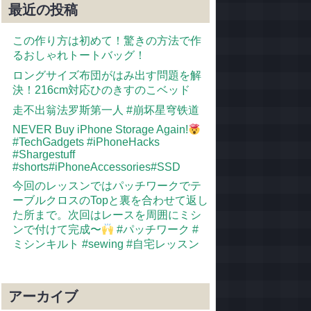
最近の投稿
この作り方は初めて！驚きの方法で作
るおしゃれトートバッグ！
ロングサイズ布団がはみ出す問題を解
決！216cm対応ひのきすのこベッド
走不出翁法罗斯第一人 #崩坏星穹铁道
NEVER Buy iPhone Storage Again!
#TechGadgets #iPhoneHacks
#Shargestuff
#shorts#iPhoneAccessories#SSD
今回のレッスンではパッチワークでテ
ーブルクロスのTopと裏を合わせて返し
た所まで。次回はレースを周囲にミシ
ンで付けて完成〜
#パッチワーク #
ミシンキルト #sewing #自宅レッスン
アーカイブ