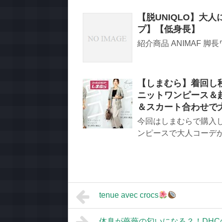
【脱UNIQLO】大
プ】【低身長】
紹介商品 ANIMAF 脚長
【しまむら】着回し
ニットワンピース＆
＆スカート合わせで
今回はしまむらで購入
ンピースで大人コーデか
tenue avec crocs
体臭が薔薇の匂いになる？！DH