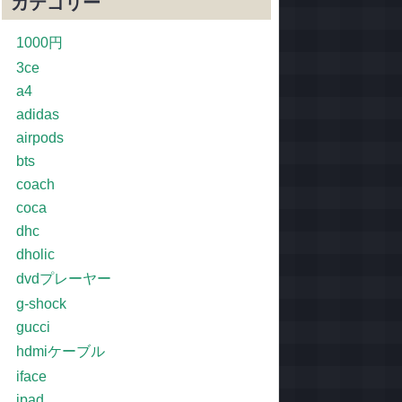
カテゴリー
1000円
3ce
a4
adidas
airpods
bts
coach
coca
dhc
dholic
dvdプレーヤー
g-shock
gucci
hdmiケーブル
iface
ipad