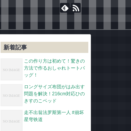
新着記事
この作り方は初めて！驚きの
方法で作るおしゃれトートバ
ッグ！
ロングサイズ布団がはみ出す
問題を解決！216cm対応ひの
きすのこベッド
走不出翁法罗斯第一人 #崩坏
星穹铁道