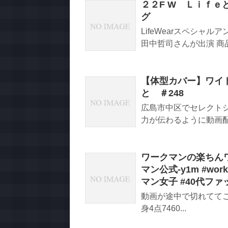
２２F W Ｌｉｆ
グ
LifeWearスペシャ
田中哲司さんが出演 商品情
【体型カバー】ワイ
と ＃248
広島市中区でセレクトシ
力が伝わるように動画配
ワークマンの楽ちんワ
マン公式-y1m #wo
マン女子 #40代ファ
動画が途中で切れててご
身4点7460...