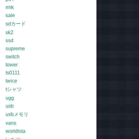
rmk
sale
sdカード
sk2
ssd
supreme
switch
tower
ts0111
twice
tシャツ
ugg
usb
usbメモリ
vans
worldista