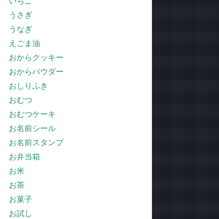
いちご
うさぎ
うなぎ
えごま油
おからクッキー
おからパウダー
おしりふき
おむつ
おむつケーキ
お名前シール
お名前スタンプ
お弁当箱
お米
お茶
お菓子
お試し