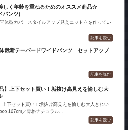
】美しく年齢を重ねるためのオススメ商品☆
ドパンツ)
け☆ ▽体型カバースタイルアップ見えニット△を作ってい
記事を読む
SS 立体裁断テーパードワイドパンツ セットアップ
記事を読む
U購入品】上下セット買い！垢抜け高見えを愉しむ大
ル
購入品】上下セット買い！垢抜け高見えを愉しむ大人きれい
co 167cm／骨格ナチュラル...
記事を読む