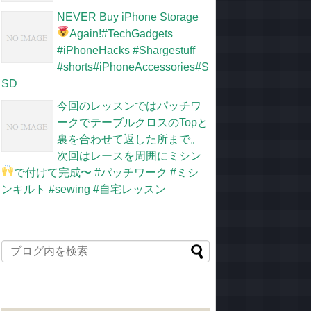
NEVER Buy iPhone Storage
Again!
#TechGadgets
#iPhoneHacks #Shargestuff
#shorts#iPhoneAccessories#S
SD
今回のレッスンではパッチワ
ークでテーブルクロスのTopと
裏を合わせて返した所まで。
次回はレースを周囲にミシン
で付けて完成〜
#パッチワーク #ミシ
ンキルト #sewing #自宅レッスン