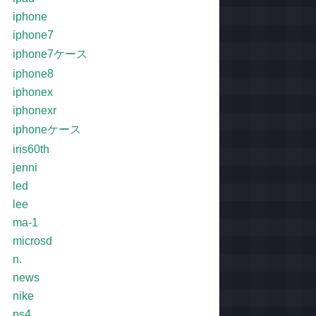
iphone
iphone7
iphone7ケース
iphone8
iphonex
iphonexr
iphoneケース
iris60th
jenni
led
lee
ma-1
microsd
n.
news
nike
ps4