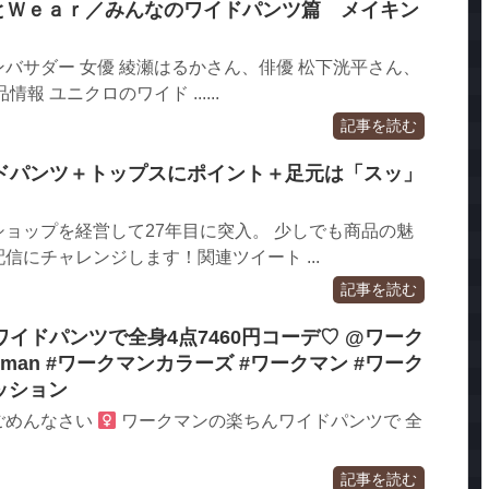
ｅとＷｅａｒ／みんなのワイドパンツ篇 メイキン
ルアンバサダー 女優 綾瀬はるかさん、俳優 松下洸平さん、
報 ユニクロのワイド ......
記事を読む
ドパンツ＋トップスにポイント＋足元は「スッ」
ョップを経営して27年目に突入。 少しでも商品の魅
信にチャレンジします！関連ツイート ...
記事を読む
イドパンツで全身4点7460円コーデ♡ @ワーク
rkman #ワークマンカラーズ #ワークマン #ワーク
ッション
めんなさい ‍
ワークマンの楽ちんワイドパンツで 全
記事を読む