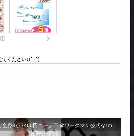
ください↓(^_^)
ワークマンの楽ちんワイドパンツで全身4点7460円コーデ♡ @ワークマン公式-y1m #workman #ワークマンカラーズ #ワークマン #ワークマン女子 #40代ファッション