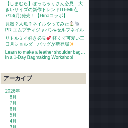
【しまむら】ぽっちゃりさん必見！大
きいサイズの新作トレンドITEM6点
7/13(月)発売！【Hinaコラボ】
貝殻？人魚？ネイルやってみた
PR エムプティジャパン#セルフネイル
リトルミイ好き必見
軽くて可愛い三
日月ショルダーバッグが新登場
Learn to make a leather shoulder bag…
in a 1-Day Bagmaking Workshop!
アーカイブ
2026年
8月
7月
6月
5月
4月
3月