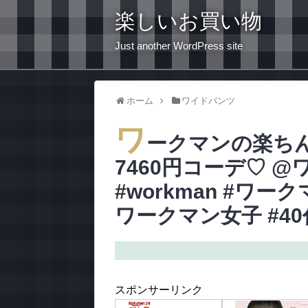
楽しいお買い物
Just another WordPress site
ホーム
ワイドパンツ
ワ
ークマンの楽ち
7460円コーデ♡ @
#workman #ワー
ワークマン女子 #4
スポンサーリンク