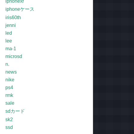
iphonexr
iphoneケース
iris60th
jenni
led
lee
ma-1
microsd
n.
news
nike
ps4
rmk
sale
sdカード
sk2
ssd