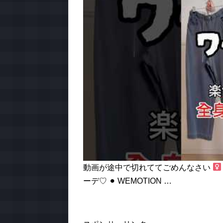
動画が途中で切れててごめんなさい ‍
ーデ♡ ⚫︎ WEMOTION …