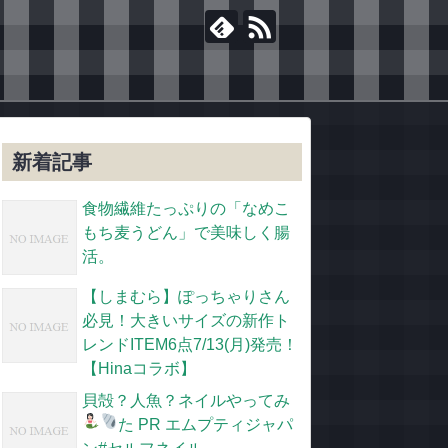
新着記事
食物繊維たっぷりの「なめこ
もち麦うどん」で美味しく腸
活。
【しまむら】ぽっちゃりさん
必見！大きいサイズの新作ト
レンドITEM6点7/13(月)発売！
【Hinaコラボ】
貝殻？人魚？ネイルやってみ
た
PR エムプティジャパ