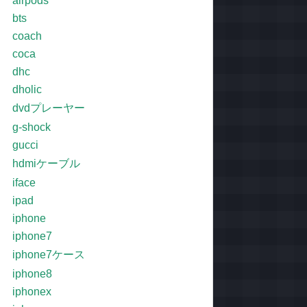
airpods
bts
coach
coca
dhc
dholic
dvdプレーヤー
g-shock
gucci
hdmiケーブル
iface
ipad
iphone
iphone7
iphone7ケース
iphone8
iphonex