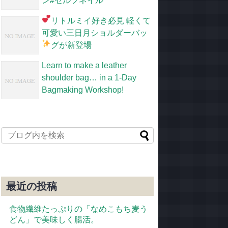
ン#セルフネイル
リトルミイ好き必見
軽くて
可愛い三日月ショルダーバッ
グが新登場
Learn to make a leather
shoulder bag… in a 1-Day
Bagmaking Workshop!
最近の投稿
食物繊維たっぷりの「なめこもち麦う
どん」で美味しく腸活。