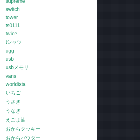
supreme
switch
tower
ts0111
twice
tシャツ
ugg
usb
usbメモリ
vans
worldista
いちご
うさぎ
うなぎ
えごま油
おからクッキー
おからパウダー