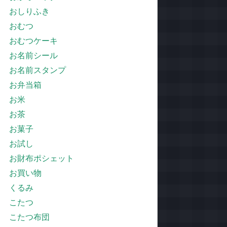
おしりふき
おむつ
おむつケーキ
お名前シール
お名前スタンプ
お弁当箱
お米
お茶
お菓子
お試し
お財布ポシェット
お買い物
くるみ
こたつ
こたつ布団