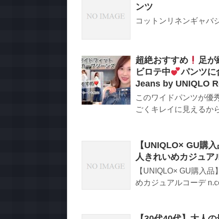
ンツ
コットンリネンギャバジン
超絶おすすめ
足が
ビロテ中
パンツに
Jeans by UNIQLO Re
このワイドパンツが優
ごくキレイに見えるからす
【UNIQLO× G
人きれいめカジュア
【UNIQLO× GU
めカジュアルコーデ n.co
【30代40代】大人