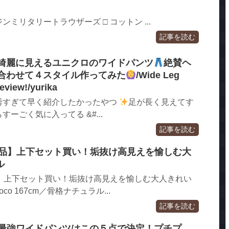
ミリタリートラウザーズ □ コットン ...
記事を読む
綺麗に見えるユニクロのワイドパンツ
絶賛ヘ
合わせて４スタイル作ってみた
/Wide Leg
view!/yurika
秀すぎて早く紹介したかったやつ
足が長く見えてす
ーごく気に入ってる &#...
記事を読む
U購入品】上下セット買い！垢抜け高見えを愉しむ大
ル
購入品】上下セット買い！垢抜け高見えを愉しむ大人きれい
co 167cm／骨格ナチュラル...
記事を読む
の最強ワイドパンツはこの５点で決定！プチプ