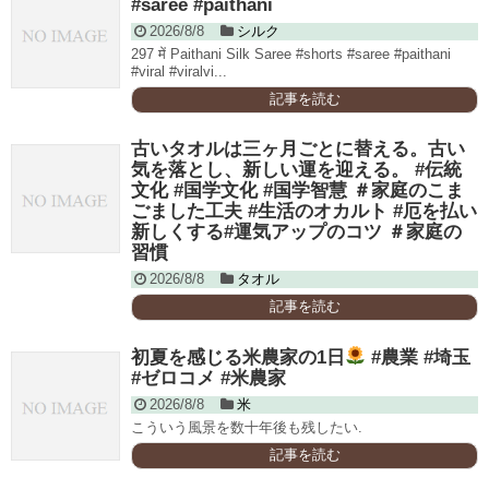
#saree #paithani
2026/8/8
シルク
297 में Paithani Silk Saree #shorts #saree #paithani
#viral #viralvi...
記事を読む
古いタオルは三ヶ月ごとに替える。古い
気を落とし、新しい運を迎える。 #伝統
文化 #国学文化 #国学智慧 ＃家庭のこま
ごました工夫 #生活のオカルト #厄を払い
新しくする#運気アップのコツ ＃家庭の
習慣
2026/8/8
タオル
記事を読む
初夏を感じる米農家の1日
#農業 #埼玉
#ゼロコメ #米農家
2026/8/8
米
こういう風景を数十年後も残したい.
記事を読む