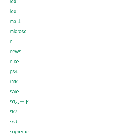
led
lee
ma-1
microsd
n.
news
nike
ps4
rmk
sale
sdカード
sk2
ssd
supreme