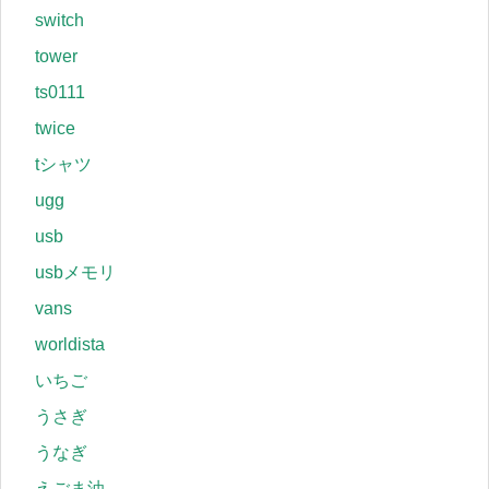
switch
tower
ts0111
twice
tシャツ
ugg
usb
usbメモリ
vans
worldista
いちご
うさぎ
うなぎ
えごま油