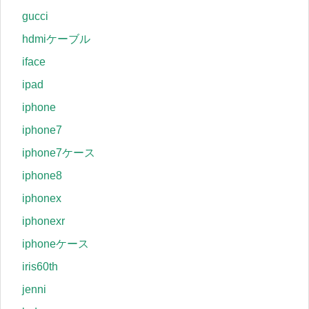
gucci
hdmiケーブル
iface
ipad
iphone
iphone7
iphone7ケース
iphone8
iphonex
iphonexr
iphoneケース
iris60th
jenni