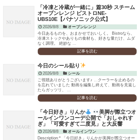
「冷凍と冷蔵が一緒に」篇30秒 スチーム
オーブンレンジ ビストロNE-
UBS10E【パナソニック公式】
2026/8/8
オーブンレンジ
今日あるものを、おまかせでおいしく。 Bistroなら、
冷凍ストックや​ありもの食材も、​好きな量だけ、ムダ
なく調理。​ 絶妙な ...
記事を読む
今日のシール貼り
2026/8/8
シール
ご視聴ありがとうございます♪ …クーラーを止めるの
を忘れていました 動画を編集し終えて、動画を見返し
たらガッツリ、 ...
記事を読む
「今日好き」りんか
美脚が際立つオ
ールインワンコーデ公開で「おしゃれす
ぎ」「可愛すぎて二度見」と大反響
2026/8/8
オールインワン
Description:* 「今日好き」りんかが美脚が際立つオー