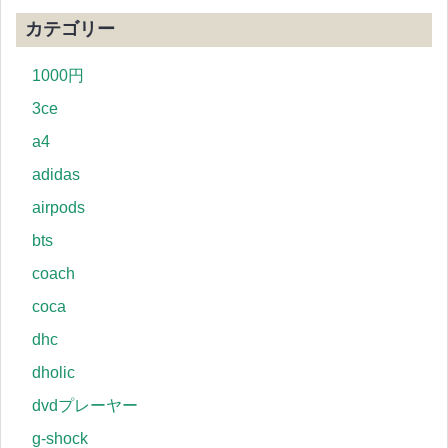
カテゴリー
1000円
3ce
a4
adidas
airpods
bts
coach
coca
dhc
dholic
dvdプレーヤー
g-shock