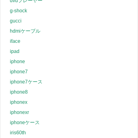
dvdプレーヤー
g-shock
gucci
hdmiケーブル
iface
ipad
iphone
iphone7
iphone7ケース
iphone8
iphonex
iphonexr
iphoneケース
iris60th