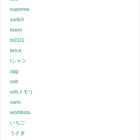
supreme
switch
tower
ts0111
twice
tシャツ
ugg
usb
usbメモリ
vans
worldista
いちご
うさぎ