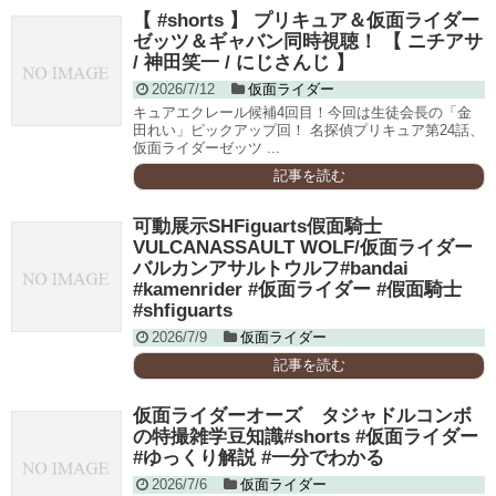
【 #shorts 】 プリキュア＆仮面ライダー
ゼッツ＆ギャバン同時視聴！ 【 ニチアサ
/ 神田笑一 / にじさんじ 】
2026/7/12
仮面ライダー
キュアエクレール候補4回目！今回は生徒会長の「金
田れい」ピックアップ回！ 名探偵プリキュア第24話、
仮面ライダーゼッツ ...
記事を読む
可動展示SHFiguarts假面騎士
VULCANASSAULT WOLF/仮面ライダー
バルカンアサルトウルフ#bandai
#kamenrider #仮面ライダー #假面騎士
#shfiguarts
2026/7/9
仮面ライダー
記事を読む
仮面ライダーオーズ タジャドルコンボ
の特撮雑学豆知識#shorts #仮面ライダー
#ゆっくり解説 #一分でわかる
2026/7/6
仮面ライダー