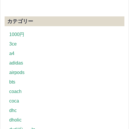
カテゴリー
1000円
3ce
a4
adidas
airpods
bts
coach
coca
dhc
dholic