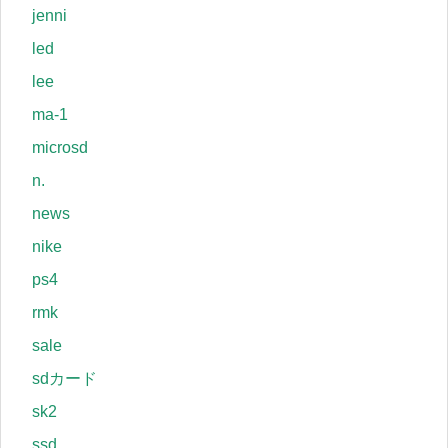
jenni
led
lee
ma-1
microsd
n.
news
nike
ps4
rmk
sale
sdカード
sk2
ssd