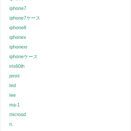
iphone7
iphone7ケース
iphone8
iphonex
iphonexr
iphoneケース
iris60th
jenni
led
lee
ma-1
microsd
n.