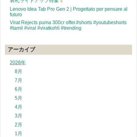
表札ライトアップ特集
Lenovo Idea Tab Pro Gen 2 | Progettato per pensare al
futuro
Virat Rejects puma 300cr offer.#shorts #youtubeshorts
#tamil #viral #viratkohli #trending
アーカイブ
2026年
8月
7月
6月
5月
4月
3月
2月
1月