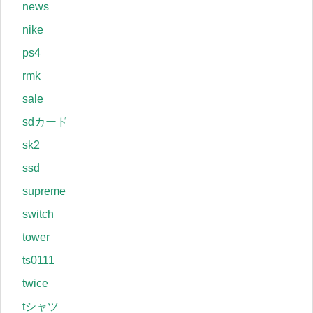
news
nike
ps4
rmk
sale
sdカード
sk2
ssd
supreme
switch
tower
ts0111
twice
tシャツ