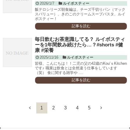
2026/1/7
ルイボスティー
飯テロシリーズ朝食編は、チーズ千切りパン（マック
スバリュー）、きのこのクリームスープパスタ、ルイ
ボスティー！
記事を読む
毎日飲むお茶意識してる？ ルイボスティ
ーを1年間飲み続けたら…？#shorts #健
康 #栄養
2025/11/16
ルイボスティー
皆様、こんにちは！！二児の父の42歳のKou'ｓKitchen
です♪ 職業は飲食とは全然違う仕事をしています
（笑） 食に関する雑学や ....
記事を読む
1
2
3
4
5