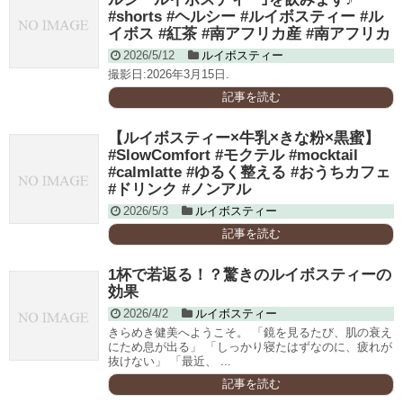
#shorts #ヘルシー #ルイボスティー #ル
イボス #紅茶 #南アフリカ産 #南アフリカ
2026/5/12
ルイボスティー
撮影日:2026年3月15日.
記事を読む
【ルイボスティー×牛乳×きな粉×黒蜜】
#SlowComfort #モクテル #mocktail
#calmlatte #ゆるく整える #おうちカフェ
#ドリンク #ノンアル
2026/5/3
ルイボスティー
記事を読む
1杯で若返る！？驚きのルイボスティーの
効果
2026/4/2
ルイボスティー
きらめき健美へようこそ。 「鏡を見るたび、肌の衰え
にため息が出る」 「しっかり寝たはずなのに、疲れが
抜けない」 「最近、 ...
記事を読む