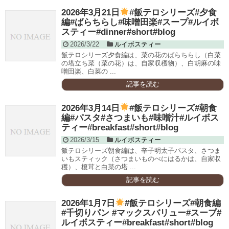
2026年3月21日
#飯テロシリーズ#夕食
編#ばらちらし#味噌田楽#スープ#ルイボ
スティー#dinner#short#blog
2026/3/22
ルイボスティー
飯テロシリーズ夕食編は、菜の花のばらちらし（白菜
の塔立ち菜（菜の花）は、自家収穫物）、白胡麻の味
噌田楽、白菜の ...
記事を読む
2026年3月14日
#飯テロシリーズ#朝食
編#パスタ#さつまいも#味噌汁#ルイボス
ティー#breakfast#short#blog
2026/3/15
ルイボスティー
飯テロシリーズ朝食編は、辛子明太子パスタ、さつま
いもスティック（さつまいものべにはるかは、自家収
穫）、榎茸と白菜の塔 ...
記事を読む
2026年1月7日
#飯テロシリーズ#朝食編
#千切りパン #マックスバリュー#スープ#
ルイボスティー#breakfast#short#blog