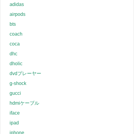
adidas
airpods
bts
coach
coca
dhc
dholic
dvdプレーヤー
g-shock
gucci
hdmiケーブル
iface
ipad
iphone